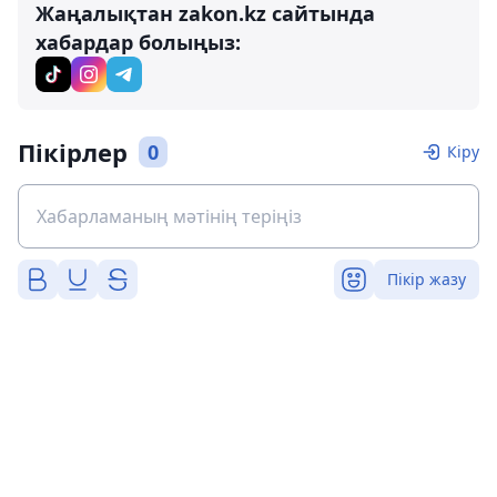
Жаңалықтан zakon.kz сайтында
хабардар болыңыз:
Пікірлер
0
Кіру
Пікір жазу