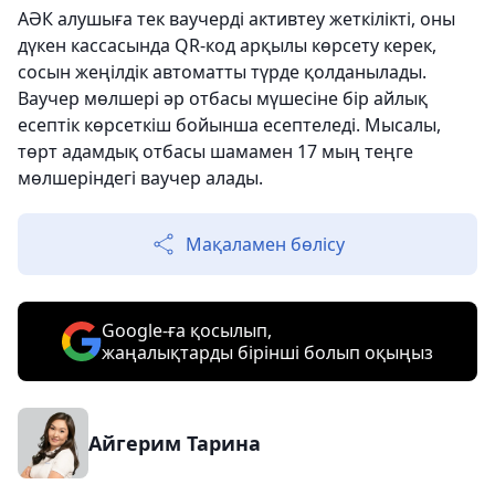
АӘК алушыға тек ваучерді активтеу жеткілікті, оны
дүкен кассасында QR-код арқылы көрсету керек,
сосын жеңілдік автоматты түрде қолданылады.
Ваучер мөлшері әр отбасы мүшесіне бір айлық
есептік көрсеткіш бойынша есептеледі. Мысалы,
төрт адамдық отбасы шамамен 17 мың теңге
мөлшеріндегі ваучер алады.
Мақаламен бөлісу
Google-ға қосылып,
жаңалықтарды бірінші болып оқыңыз
Айгерим Тарина