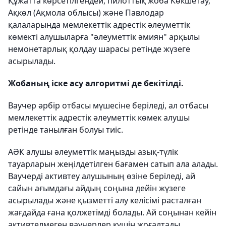
Құжатта көрсетілгендей, пилоттық жоба Көкшетау,
Ақкөл (Ақмола облысы) және Павлодар
қалаларында мемлекеттік адрестік әлеуметтік
көмекті алушыларға "әлеуметтік әмиян" арқылы
немонетарлық қолдау шарасы ретінде жүзеге
асырылады.
Жобаның іске асу алгоритмі де бекітілді.
Ваучер әрбір отбасы мүшесіне беріледі, ал отбасы
мемлекеттік адрестік әлеуметтік көмек алушы
ретінде танылған болуы тиіс.
АӘК алушы әлеуметтік маңызды азық-түлік
тауарларын жеңілдетілген бағамен сатып ала алады.
Ваучерді активтеу алушының өзіне беріледі, ай
сайын ағымдағы айдың соңына дейін жүзеге
асырылады және қызметті алу келісімі расталған
жағдайда ғана қолжетімді болады. Ай соңынан кейін
активтелмеген ваучерлер күшін жоғалтады.