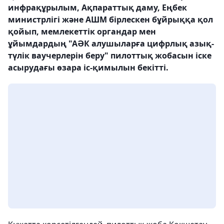
инфрақұрылым, Ақпараттық даму, Еңбек
министрлігі және АШМ бірлескен бұйрыққа қол
қойып, мемлекеттік органдар мен
ұйымдардың "АӘК алушыларға цифрлық азық-
түлік ваучерлерін беру" пилоттық жобасын іске
асырудағы өзара іс-қимылын бекітті.