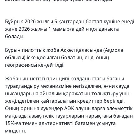
Бұйрық 2026 жылғы 5 қаңтардан бастап күшіне енеді
және 2026 жылғы 1 мамырға дейін қолданыста
болады.
Бұрын пилоттық жоба Ақкөл қаласында (Ақмола
облысы) іске қосылған болатын, енді оның
географиясы кеңейтілді.
Жобаның негізгі принципі қолданыстағы бағаны
тұрақтандыру механизміне негізделген, яғни сауда
нысандарына айналым қаражатын толықтыру үшін
жеңілдетілген қайтарылатын кредиттер беріледі.
Оның орнына дүкендер АӘК алушыларға әлеуметтік
маңызды азық-түлік тауарларын нарықтағы бағадан
15%-ға төмен альтернативті бағамен ұсынуға
міндетті.