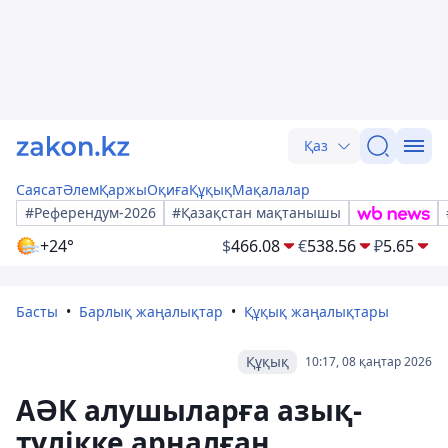
Қаз
Саясат
Әлем
Қаржы
Оқиға
Құқық
Мақалалар
#Референдум-2026
#Қазақстан мақтанышы
+24°
$
466.08
€
538.56
₽
5.65
Басты
Барлық жаңалықтар
Құқық жаңалықтары
Құқық
10:17, 08 қаңтар 2026
АӘК алушыларға азық-
түлікке арналған