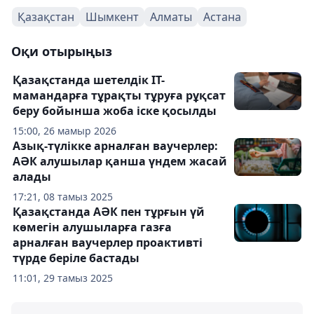
Қазақстан
Шымкент
Алматы
Астана
Оқи отырыңыз
Қазақстанда шетелдік IT-
мамандарға тұрақты тұруға рұқсат
беру бойынша жоба іске қосылды
15:00, 26 мамыр 2026
Азық-түлікке арналған ваучерлер:
АӘК алушылар қанша үндем жасай
алады
17:21, 08 тамыз 2025
Қазақстанда АӘК пен тұрғын үй
көмегін алушыларға газға
арналған ваучерлер проактивті
түрде беріле бастады
11:01, 29 тамыз 2025