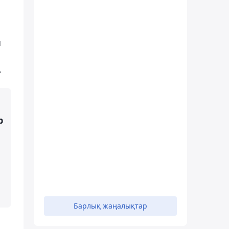
ы
.
р
Барлық жаңалықтар