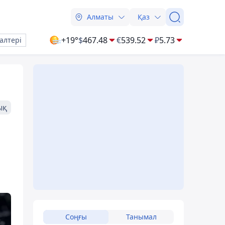
Алматы
Қаз
+19°
$
467.48
€
539.52
₽
5.73
алтері
ық
Соңғы
Танымал