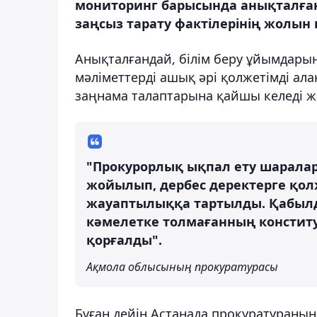
мониторинг барысында анықталға
заңсыз тарату фактілерінің жолын к
Анықталғандай, білім беру ұйымдары
мәліметтерді ашық әрі қолжетімді ал
заңнама талаптарына қайшы келеді ж
"Прокурорлық ықпал ету шарала
жойылып, дербес деректерге қолже
жауаптылыққа тартылды. Қабылд
кәмелетке толмағанның констит
қорғалды".
Ақмола облысының прокуратурасы
Бұған дейін Астанада прокуратураның