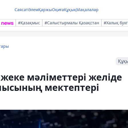
Саясат
Әлем
Қаржы
Оқиға
Құқық
Мақалалар
#Қазақмыс
#Салыстырмалы Қазақстан
#Халық бухг
тары
Құқ
жеке мәліметтері желіде
блысының мектептері