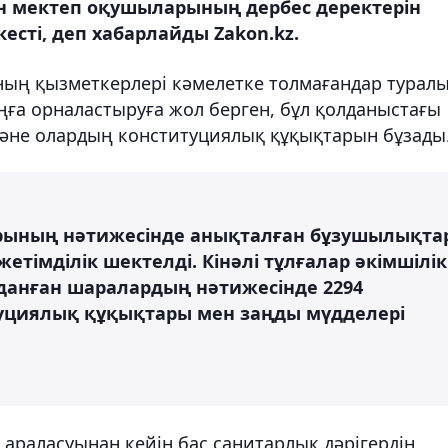
н мектеп оқушыларының дербес деректерін
есті, деп хабарлайды Zakon.kz.
ның қызметкерлері кәмелетке толмағандар турал
аңға орналастыруға жол берген, бұл қолданыстағы
әне олардың конституциялық құқықтарын бұзады
рының нәтижесінде анықталған бұзушылықта
тімділік шектелді. Кінәлі тұлғалар әкімшілік
анған шаралардың нәтижесінде 2294
уциялық құқықтары мен заңды мүдделері
 араласуынан кейін бас санитарлық дәрігердің