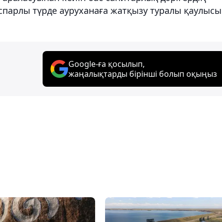
парлы түрде ауруханаға жатқызу туралы қаулысы
Google-ға қосылып,
жаңалықтарды бірінші болып оқыңыз