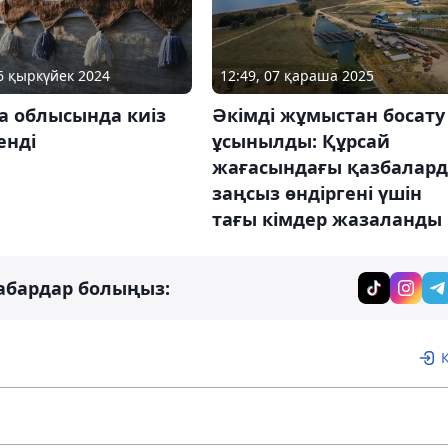
26 қыркүйек 2024
12:49, 07 қараша 2025
а облысында киіз
Әкімді жұмыстан босату
енді
ұсынылды: Құрсай
жағасындағы қазбалар
заңсыз өндіргені үшін
тағы кімдер жазаланды
абардар болыңыз: