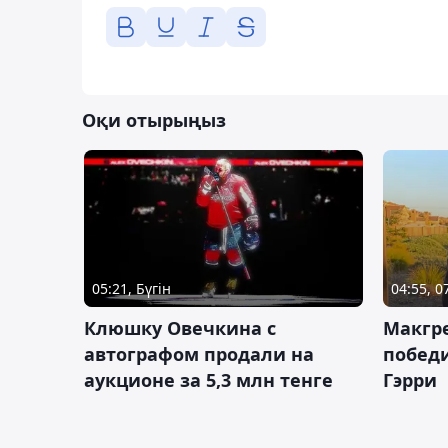
Оқи отырыңыз
05:21, Бүгін
04:55, 
Клюшку Овечкина с
Макгре
автографом продали на
победи
аукционе за 5,3 млн тенге
Гэрри