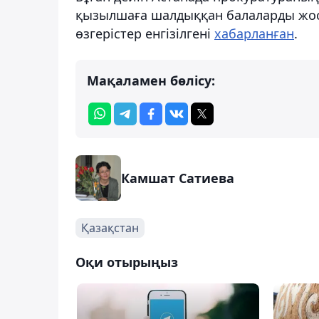
қызылшаға шалдыққан балаларды жос
өзгерістер енгізілгені
хабарланған
.
Мақаламен бөлісу:
Камшат Сатиева
Қазақстан
Оқи отырыңыз