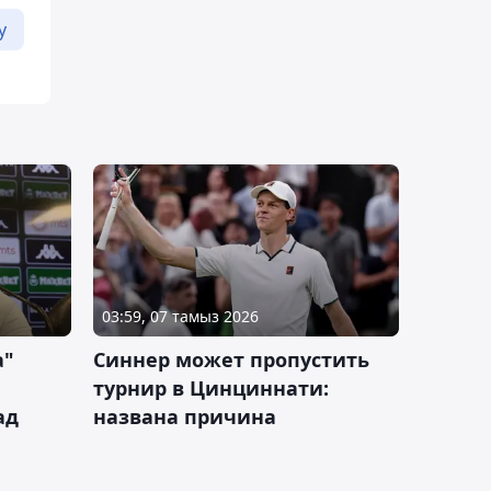
у
03:59, 07 тамыз 2026
а"
Синнер может пропустить
турнир в Цинциннати:
ад
названа причина