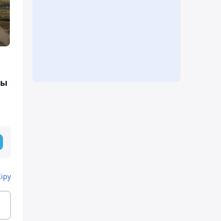
ды
Кіру