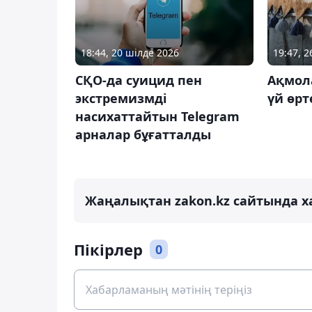
18:44, 20 шілде 2026
19:47, 
СҚО-да суицид пен
Ақмол
экстремизмді
үй өрт
насихаттайтын Telegram
арналар бұғатталды
Жаңалықтан zakon.kz сайтында х
Пікірлер
0