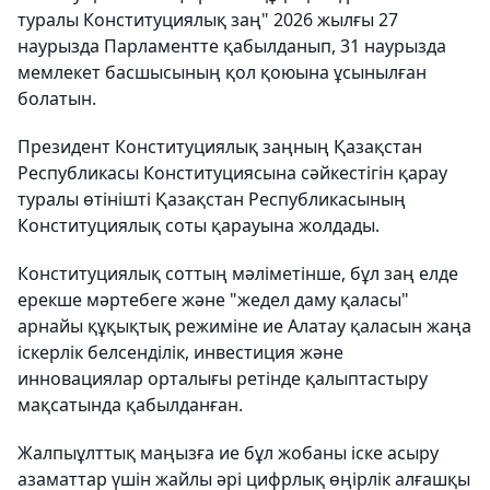
туралы Конституциялық заң" 2026 жылғы 27
наурызда Парламентте қабылданып, 31 наурызда
мемлекет басшысының қол қоюына ұсынылған
болатын.
Президент Конституциялық заңның Қазақстан
Республикасы Конституциясына сәйкестігін қарау
туралы өтінішті Қазақстан Республикасының
Конституциялық соты қарауына жолдады.
Конституциялық соттың мәліметінше, бұл заң елде
ерекше мәртебеге және "жедел даму қаласы"
арнайы құқықтық режиміне ие Алатау қаласын жаңа
іскерлік белсенділік, инвестиция және
инновациялар орталығы ретінде қалыптастыру
мақсатында қабылданған.
Жалпыұлттық маңызға ие бұл жобаны іске асыру
азаматтар үшін жайлы әрі цифрлық өңірлік алғашқы