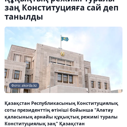
заң Конституцияға сай деп
танылды
Фото: akorda.kz
Қазақстан Республикасының Конституциялық
соты президенттің өтініші бойынша "Алатау
қаласының арнайы құқықтық режимі туралы
Конституциялық заң" Қазақстан