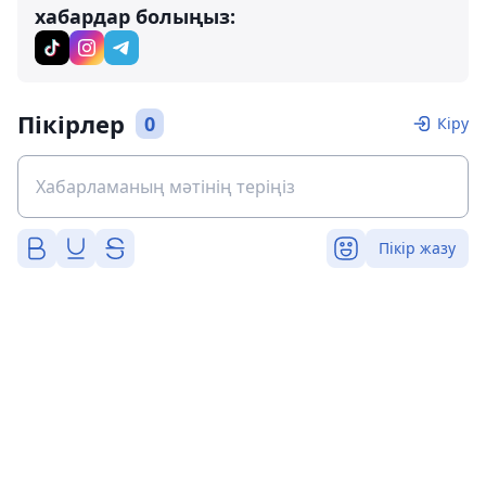
хабардар болыңыз:
Пікірлер
0
Кіру
Пікір жазу