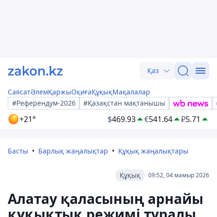
Қаз
Саясат
Әлем
Қаржы
Оқиға
Құқық
Мақалалар
#Референдум-2026
#Қазақстан мақтанышы
+21°
$
469.93
€
541.64
₽
5.71
Басты
Барлық жаңалықтар
Құқық жаңалықтары
Құқық
09:52, 04 мамыр 2026
Алатау қаласының арнайы
құқықтық режимі туралы