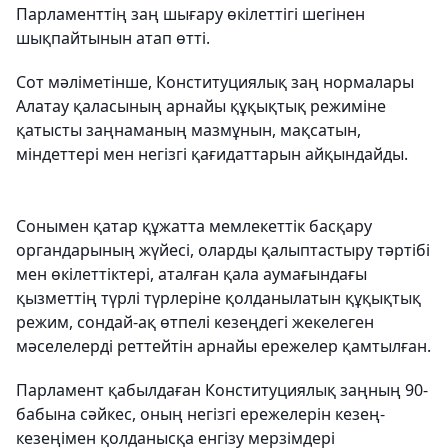
Парламенттің заң шығару өкілеттігі шегінен
шықпайтынын атап өтті.
Сот мәліметінше, Конституциялық заң нормалары
Алатау қаласының арнайы құқықтық режиміне
қатысты заңнаманың мазмұнын, мақсатын,
міндеттері мен негізгі қағидаттарын айқындайды.
Сонымен қатар құжатта мемлекеттік басқару
органдарының жүйесі, оларды қалыптастыру тәртібі
мен өкілеттіктері, аталған қала аумағындағы
қызметтің түрлі түрлеріне қолданылатын құқықтық
режим, сондай-ақ өтпелі кезеңдегі жекелеген
мәселелерді реттейтін арнайы ережелер қамтылған.
Парламент қабылдаған Конституциялық заңның 90-
бабына сәйкес, оның негізгі ережелерін кезең-
кезеңімен қолданысқа енгізу мерзімдері