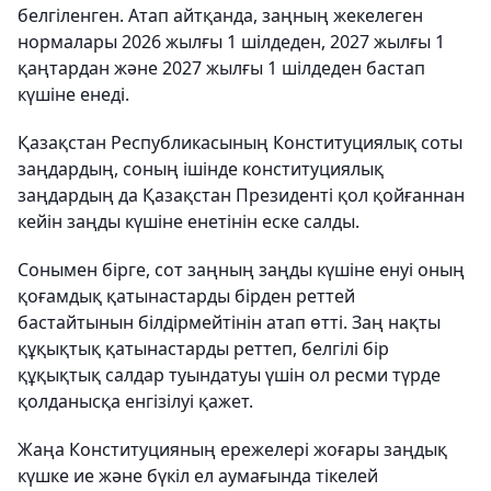
белгіленген. Атап айтқанда, заңның жекелеген
нормалары 2026 жылғы 1 шілдеден, 2027 жылғы 1
қаңтардан және 2027 жылғы 1 шілдеден бастап
күшіне енеді.
Қазақстан Республикасының Конституциялық соты
заңдардың, соның ішінде конституциялық
заңдардың да Қазақстан Президенті қол қойғаннан
кейін заңды күшіне енетінін еске салды.
Сонымен бірге, сот заңның заңды күшіне енуі оның
қоғамдық қатынастарды бірден реттей
бастайтынын білдірмейтінін атап өтті. Заң нақты
құқықтық қатынастарды реттеп, белгілі бір
құқықтық салдар туындатуы үшін ол ресми түрде
қолданысқа енгізілуі қажет.
Жаңа Конституцияның ережелері жоғары заңдық
күшке ие және бүкіл ел аумағында тікелей