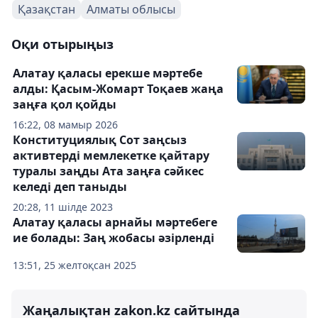
Қазақстан
Алматы облысы
Оқи отырыңыз
Алатау қаласы ерекше мәртебе
алды: Қасым-Жомарт Тоқаев жаңа
заңға қол қойды
16:22, 08 мамыр 2026
Конституциялық Сот заңсыз
активтерді мемлекетке қайтару
туралы заңды Ата заңға сәйкес
келеді деп таныды
20:28, 11 шілде 2023
Алатау қаласы арнайы мәртебеге
ие болады: Заң жобасы әзірленді
13:51, 25 желтоқсан 2025
Жаңалықтан zakon.kz сайтында