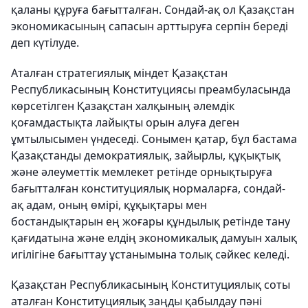
қаланы құруға бағытталған. Сондай-ақ ол Қазақстан
экономикасының сапасын арттыруға серпін береді
деп күтілуде.
Аталған стратегиялық міндет Қазақстан
Республикасының Конституциясы преамбуласында
көрсетілген Қазақстан халқының әлемдік
қоғамдастықта лайықты орын алуға деген
ұмтылысымен үндеседі. Сонымен қатар, бұл бастама
Қазақстанды демократиялық, зайырлы, құқықтық
және әлеуметтік мемлекет ретінде орнықтыруға
бағытталған конституциялық нормаларға, сондай-
ақ адам, оның өмірі, құқықтары мен
бостандықтарын ең жоғары құндылық ретінде тану
қағидатына және елдің экономикалық дамуын халық
игілігіне бағыттау ұстанымына толық сәйкес келеді.
Қазақстан Республикасының Конституциялық соты
аталған Конституциялық заңды қабылдау пәні