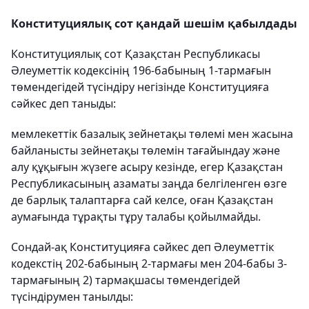
Конституциялық сот қандай шешім қабылдады
Конституциялық сот Қазақстан Республикасы
Әлеуметтік кодексінің 196-бабының 1-тармағын
төмендегідей түсіндіру негізінде Конституцияға
сәйкес деп таныды:
мемлекеттік базалық зейнетақы төлемі мен жасына
байланысты зейнетақы төлемін тағайындау және
алу құқығын жүзеге асыру кезінде, егер Қазақстан
Республикасының азаматы заңда белгіленген өзге
де барлық талаптарға сай келсе, оған Қазақстан
аумағында тұрақты тұру талабы қойылмайды.
Сондай-ақ Конституцияға сәйкес деп Әлеуметтік
кодекстің 202-бабының 2-тармағы мен 204-бабы 3-
тармағының 2) тармақшасы төмендегідей
түсіндірумен танылды: