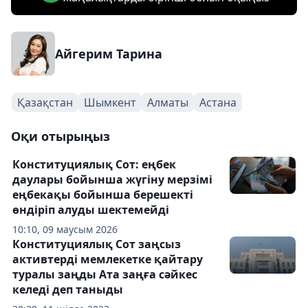
Айгерим Тарина
Қазақстан
Шымкент
Алматы
Астана
Оқи отырыңыз
Конституциялық Сот: еңбек
даулары бойынша жүгіну мерзімі
еңбекақы бойынша берешекті
өндіріп алуды шектемейді
10:10, 09 маусым 2026
Конституциялық Сот заңсыз
активтерді мемлекетке қайтару
туралы заңды Ата заңға сәйкес
келеді деп таныды