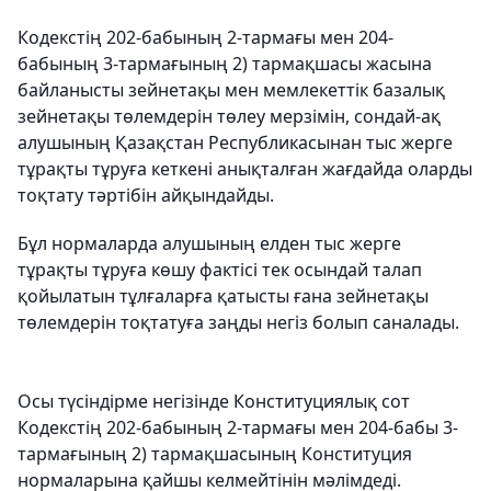
Кодекстің 202-бабының 2-тармағы мен 204-
бабының 3-тармағының 2) тармақшасы жасына
байланысты зейнетақы мен мемлекеттік базалық
зейнетақы төлемдерін төлеу мерзімін, сондай-ақ
алушының Қазақстан Республикасынан тыс жерге
тұрақты тұруға кеткені анықталған жағдайда оларды
тоқтату тәртібін айқындайды.
Бұл нормаларда алушының елден тыс жерге
тұрақты тұруға көшу фактісі тек осындай талап
қойылатын тұлғаларға қатысты ғана зейнетақы
төлемдерін тоқтатуға заңды негіз болып саналады.
Осы түсіндірме негізінде Конституциялық сот
Кодекстің 202-бабының 2-тармағы мен 204-бабы 3-
тармағының 2) тармақшасының Конституция
нормаларына қайшы келмейтінін мәлімдеді.