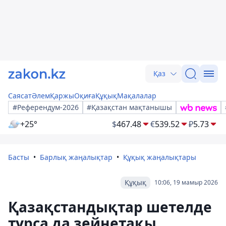
Қаз
Саясат
Әлем
Қаржы
Оқиға
Құқық
Мақалалар
#Референдум-2026
#Қазақстан мақтанышы
+25°
$
467.48
€
539.52
₽
5.73
Басты
Барлық жаңалықтар
Құқық жаңалықтары
Құқық
10:06, 19 мамыр 2026
Қазақстандықтар шетелде
тұрса да зейнетақы