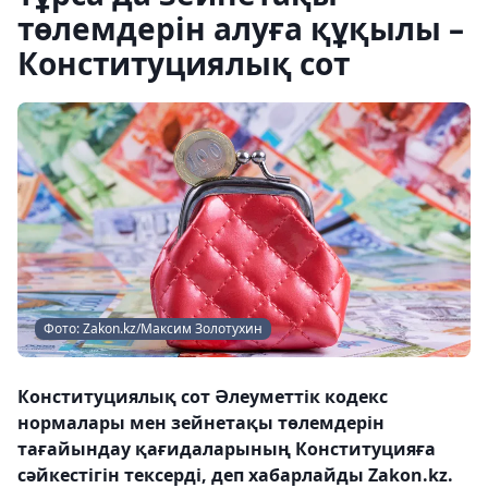
төлемдерін алуға құқылы –
Конституциялық сот
Фото: Zakon.kz/Максим Золотухин
Конституциялық сот Әлеуметтік кодекс
нормалары мен зейнетақы төлемдерін
тағайындау қағидаларының Конституцияға
сәйкестігін тексерді, деп хабарлайды Zakon.kz.