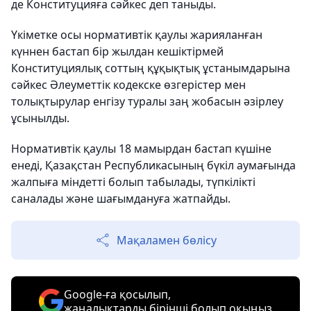
де Конституцияға сәйкес деп таныды.
Үкіметке осы нормативтік қаулы жарияланған
күннен бастап бір жылдан кешіктірмей
Конституциялық соттың құқықтық ұстанымдарына
сәйкес Әлеуметтік кодекске өзгерістер мен
толықтырулар енгізу туралы заң жобасын әзірлеу
ұсынылды.
Нормативтік қаулы 18 мамырдан бастап күшіне
енеді, Қазақстан Республикасының бүкіл аумағында
жалпыға міндетті болып табылады, түпкілікті
саналады және шағымдануға жатпайды.
Мақаламен бөлісу
Google-ға қосылып,
жаңалықтарды бірінші болып оқыңыз