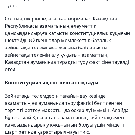
түсті.
Соттың пікірінше, аталған нормалар Қазақстан
Республикасы азаматының әлеуметтік
қамсыздандыруға қатысты конституциялық құқығын
шектейді. Өйткені олар мемлекеттік базалық
зейнетақы төлемі мен жасына байланысты
зейнетақы төлемін алу құқығын азаматтың
Қазақстан аумағында тұрақты тұру фактісіне тәуелді
етеді.
Конституциялық сот нені анықтады
Зейнетақы төлемдерін тағайындау кезінде
азаматтың ел аумағында тұру фактісі белгіленген
тәртіпті реттеу мақсатында ескерілуі мүмкін. Алайда
бұл жағдай Қазақстан азаматының зейнетақымен
қамсыздандырылу құқығының болуы үшін міндетті
шарт ретінде қарастырылмауы тиіс.