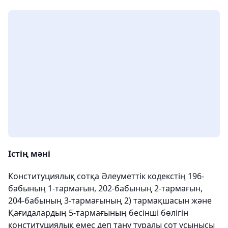
Істің мәні
Конституциялық сотқа Әлеуметтік кодекстің 196-
бабының 1-тармағын, 202-бабының 2-тармағын,
204-бабының 3-тармағының 2) тармақшасын және
Қағидалардың 5-тармағының бесінші бөлігін
конституциялық емес деп тану туралы сот ұсынысы