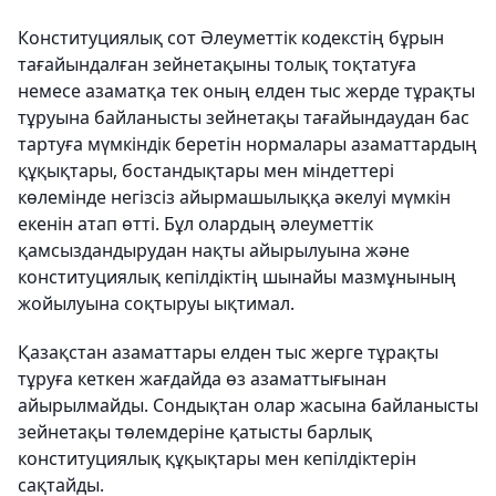
Конституциялық сот Әлеуметтік кодекстің бұрын
тағайындалған зейнетақыны толық тоқтатуға
немесе азаматқа тек оның елден тыс жерде тұрақты
тұруына байланысты зейнетақы тағайындаудан бас
тартуға мүмкіндік беретін нормалары азаматтардың
құқықтары, бостандықтары мен міндеттері
көлемінде негізсіз айырмашылыққа әкелуі мүмкін
екенін атап өтті. Бұл олардың әлеуметтік
қамсыздандырудан нақты айырылуына және
конституциялық кепілдіктің шынайы мазмұнының
жойылуына соқтыруы ықтимал.
Қазақстан азаматтары елден тыс жерге тұрақты
тұруға кеткен жағдайда өз азаматтығынан
айырылмайды. Сондықтан олар жасына байланысты
зейнетақы төлемдеріне қатысты барлық
конституциялық құқықтары мен кепілдіктерін
сақтайды.