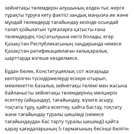
зейнетақы төлемдерін алушының елден тыс жерге
тұрақты тұруға кету фактісі заңдық маңызға ие және
мұндай төлемдерді тағайындау кезінде осындай
талап қойылатын тұлғаларға қатысты ғана
төлемдердің тоқтатылуына негіз болады, егер
Қазақстан Республикасының заңдарында немесе
Қазақстан ратификациялаған халықаралық
шарттарда өзгеше көзделмесе.
Бұдан бөлек, Конституциялық сот жоғарыда
келтірілген түсіндірмелерді ескере отырып,
мемлекеттік базалық зейнетақы төлемі мен жасына
байланысты зейнетақы төлемдерінің мөлшерін
есептеу (айқындау), тағайындау, жүзеге асыру,
тоқтата тұру, қайта есептеу, қайта бастау, тоқтату
және тағайындау туралы шешімді (немесе
тағайындаудан бас тарту туралы шешімді) қайта
қарау қағидаларының 5-тармағының бесінші бөлігін