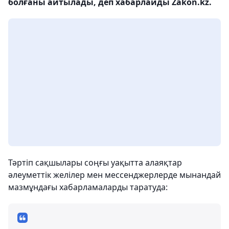
болғаны айтылады, деп хабарлайды Zakon.kz.
Тәртіп сақшылары соңғы уақытта алаяқтар
әлеуметтік желілер мен мессенджерлерде мынандай
мазмұндағы хабарламаларды таратуда: