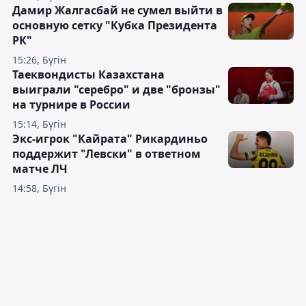
Дамир Жалгасбай не сумел выйти в
основную сетку "Кубка Президента
РК"
15:26, Бүгін
Таеквондисты Казахстана
выиграли "серебро" и две "бронзы"
на турнире в России
15:14, Бүгін
Экс-игрок "Кайрата" Рикардиньо
поддержит "Левски" в ответном
матче ЛЧ
14:58, Бүгін