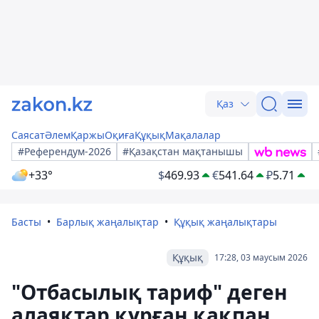
Қаз
Саясат
Әлем
Қаржы
Оқиға
Құқық
Мақалалар
#Референдум-2026
#Қазақстан мақтанышы
+33°
$
469.93
€
541.64
₽
5.71
Басты
Барлық жаңалықтар
Құқық жаңалықтары
Құқық
17:28, 03 маусым 2026
"Отбасылық тариф" деген
алаяқтар құрған қақпан