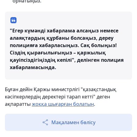
орнатыңыз.
"Егер күмәнді хабарлама алсаңыз немесе
алаяқтардың құрбаны болсаңыз, дереу
полицияға хабарласыңыз. Сақ болыңыз!
Сіздің қырағылығыңыз – қаржылық
қауіпсіздігіңіздің кепілі", делінген полиция
хабарламасында.
Бұған дейін Қаржы министрлігі "қазақстандық
кәсіпкерлердің деректері тарап кетті" деген
ақпаратты
жоққа шығарған болатын
.
Мақаламен бөлісу