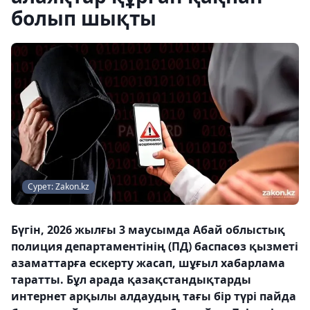
болып шықты
Сурет: Zakon.kz
Бүгін, 2026 жылғы 3 маусымда Абай облыстық
полиция департаментінің (ПД) баспасөз қызметі
азаматтарға ескерту жасап, шұғыл хабарлама
таратты. Бұл арада қазақстандықтарды
интернет арқылы алдаудың тағы бір түрі пайда