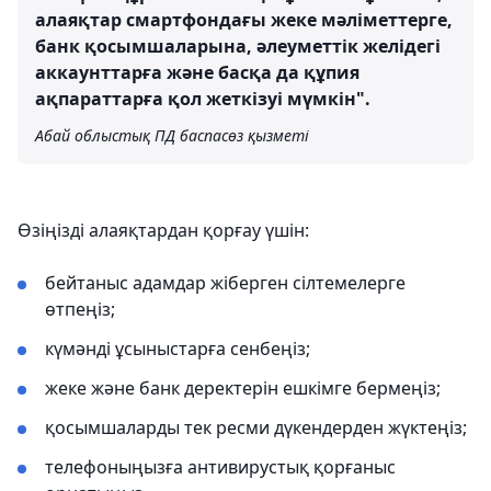
алаяқтар смартфондағы жеке мәліметтерге,
банк қосымшаларына, әлеуметтік желідегі
аккаунттарға және басқа да құпия
ақпараттарға қол жеткізуі мүмкін".
Абай облыстық ПД баспасөз қызметі
Өзіңізді алаяқтардан қорғау үшін:
бейтаныс адамдар жіберген сілтемелерге
өтпеңіз;
күмәнді ұсыныстарға сенбеңіз;
жеке және банк деректерін ешкімге бермеңіз;
қосымшаларды тек ресми дүкендерден жүктеңіз;
телефоныңызға антивирустық қорғаныс