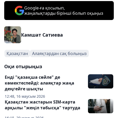
Google-ға қосылып,
жаңалықтарды бірінші болып оқыңыз
Камшат Сатиева
Қазақстан
Алаяқтардан сақ болыңыз
Оқи отырыңыз
Енді "қазақша сөйле" де
көмектеспейді: алаяқтар жаңа
деңгейге шықты
12:48, 16 маусым 2026
Қазақстан жастарын SIM-карта
арқылы "жеңіл табысқа" тартуда
16:15, 29 мамыр 2026