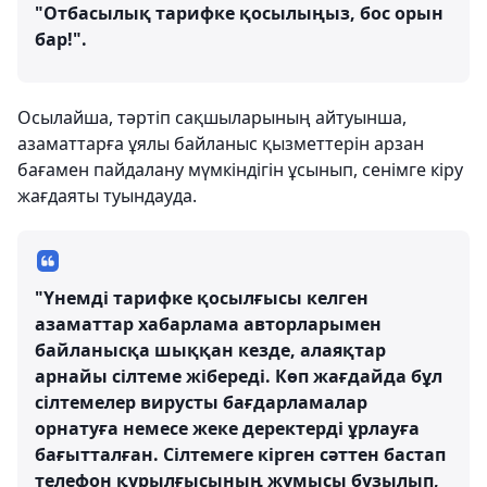
"Отбасылық тарифке қосылыңыз, бос орын
бар!".
Осылайша, тәртіп сақшыларының айтуынша,
азаматтарға ұялы байланыс қызметтерін арзан
бағамен пайдалану мүмкіндігін ұсынып, сенімге кіру
жағдаяты туындауда.
"Үнемді тарифке қосылғысы келген
азаматтар хабарлама авторларымен
байланысқа шыққан кезде, алаяқтар
арнайы сілтеме жібереді. Көп жағдайда бұл
сілтемелер вирусты бағдарламалар
орнатуға немесе жеке деректерді ұрлауға
бағытталған. Сілтемеге кірген сәттен бастап
телефон құрылғысының жұмысы бұзылып,