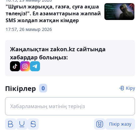
"Шұғыл жарыққа, газға, суға ақша
төлеңіз!". Ел азаматтарына жаппай
SMS жолдап жатқан кімдер
17:57, 26 мамыр 2026
Жаңалықтан zakon.kz сайтында
хабардар болыңыз:
Пікірлер
0
Кіру
Пікір жазу