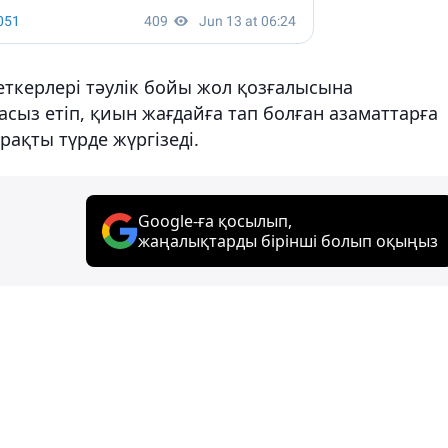
ткерлері тәулік бойы жол қозғалысына
асыз етіп, қиын жағдайға тап болған азаматтарға
ақты түрде жүргізеді.
Google-ға қосылып,
жаңалықтарды бірінші болып оқыңыз