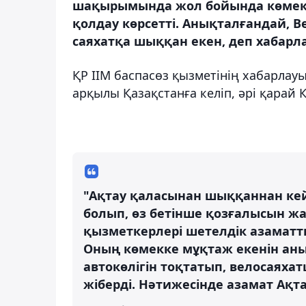
шақырымында жол бойында көмекк
қолдау көрсетті. Анықталғандай, 
саяхатқа шыққан екен, деп хабарла
ҚР ІІМ баспасөз қызметінің хабарлау
арқылы Қазақстанға келіп, әрі қарай 
"Ақтау қаласынан шыққаннан ке
болып, өз бетінше қозғалысын ж
қызметкерлері шетелдік азаматт
Оның көмекке мұқтаж екенін анық
автокөлігін тоқтатып, велосаяха
жіберді. Нәтижесінде азамат Ақта