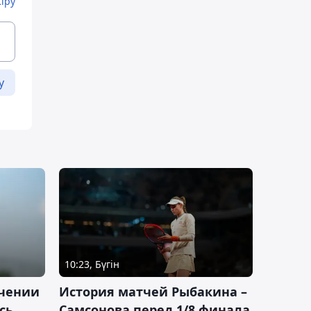
Кіру
у
10:23, Бүгін
ачении
История матчей Рыбакина –
сь
Самсонова перед 1/8 финала