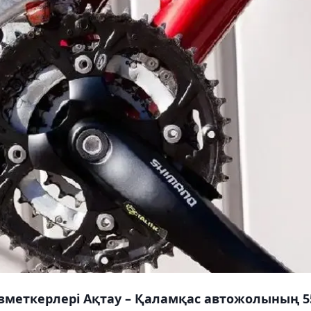
зметкерлері Ақтау – Қаламқас автожолының 5