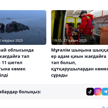
02 наурыз 2025
19:15, 27 қазан 2025
най облысында
Мұғалім шыңына шыққ
жағдайға тап
ер адам қиын жағдайға
 11 шетел
тап болып,
тына көмек
құтқарушылардан көме
ілді
сұрады
абардар болыңыз: