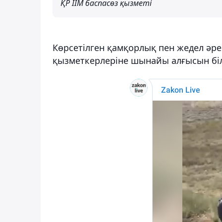
ҚР ІІМ баспасөз қызметі
Көрсетілген қамқорлық пен жедел әре
қызметкерлеріне шынайы алғысын біл