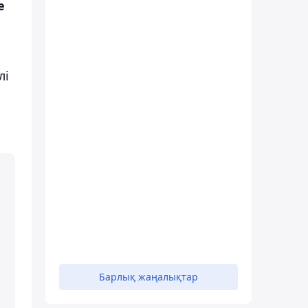
е
лі
Барлық жаңалықтар