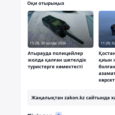
Оқи отырыңыз
15:28, 30 шілде 2026
11:28, 
Атырауда полицейлер
Қоста
жолда қалған шетелдік
қиын 
туристерге көмектесті
болған
азама
көрсет
Жаңалықтан zakon.kz сайтында х