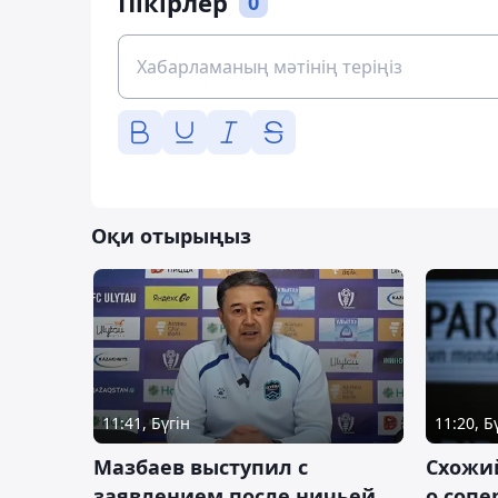
Пікірлер
0
Оқи отырыңыз
11:41, Бүгін
11:20, Б
Мазбаев выступил с
Схожий
заявлением после ничьей
о сопе