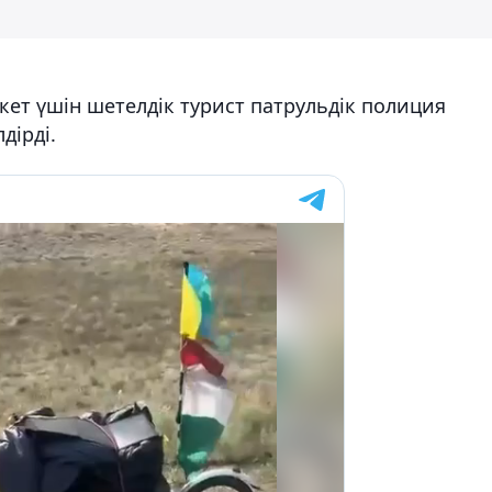
кет үшін шетелдік турист патрульдік полиция
дірді.