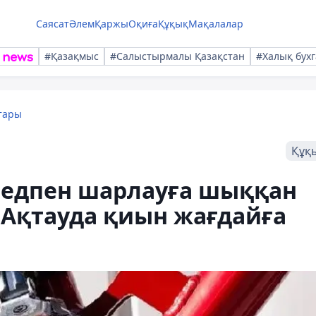
Саясат
Әлем
Қаржы
Оқиға
Құқық
Мақалалар
#Қазақмыс
#Салыстырмалы Қазақстан
#Халық бухг
тары
Құқ
едпен шарлауға шыққан
 Ақтауда қиын жағдайға