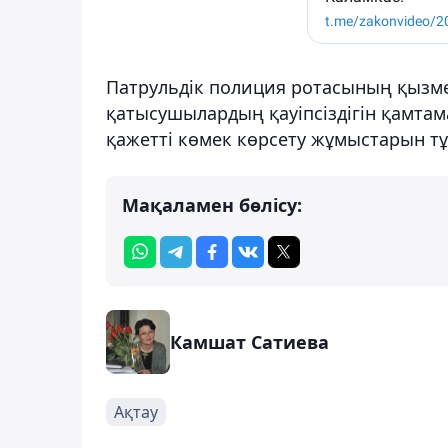
Патрульдік полиция ротасының қызме
қатысушылардың қауіпсіздігін қамтам
қажетті көмек көрсету жұмыстарын тұр
Мақаламен бөлісу:
Камшат Сатиева
Ақтау