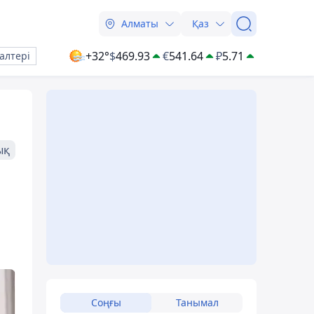
Алматы
Қаз
+32°
$
469.93
€
541.64
₽
5.71
алтері
ық
Соңғы
Танымал