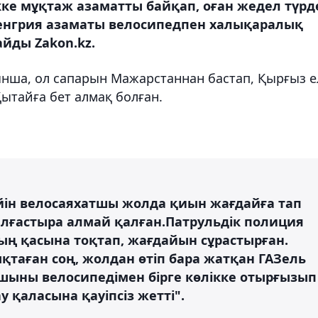
е мұқтаж азаматты байқап, оған жедел түрд
Венгрия азаматы велосипедпен халықаралық
йды Zakon.kz.
ынша, ол сапарын Мажарстаннан бастап, Қырғыз е
Қытайға бет алмақ болған.
йін велосаяхатшы жолда қиын жағдайға тап
алғастыра алмай қалған.Патрульдік полиция
ың қасына тоқтап, жағдайын сұрастырған.
таған соң, жолдан өтіп бара жатқан ГАЗель
тшыны велосипедімен бірге көлікке отырғызып
у қаласына қауіпсіз жетті".