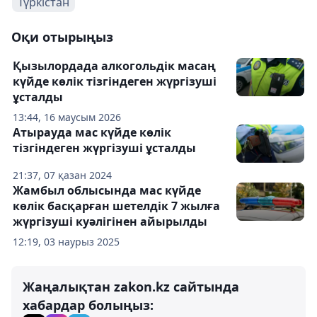
Түркістан
Оқи отырыңыз
Қызылордада алкогольдік масаң
күйде көлік тізгіндеген жүргізуші
ұсталды
13:44, 16 маусым 2026
Атырауда мас күйде көлік
тізгіндеген жүргізуші ұсталды
21:37, 07 қазан 2024
Жамбыл облысында мас күйде
көлік басқарған шетелдік 7 жылға
жүргізуші куәлігінен айырылды
12:19, 03 наурыз 2025
Жаңалықтан zakon.kz сайтында
хабардар болыңыз: