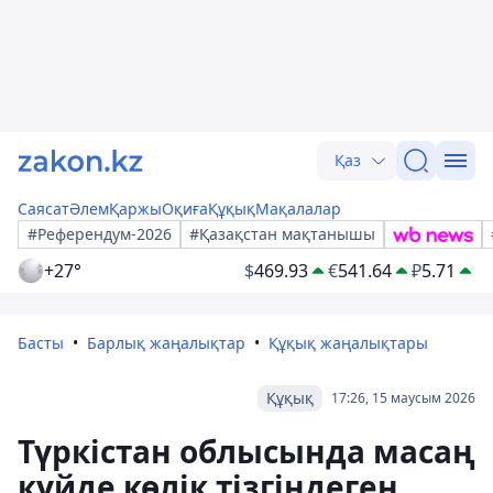
Қаз
Саясат
Әлем
Қаржы
Оқиға
Құқық
Мақалалар
#Референдум-2026
#Қазақстан мақтанышы
+27°
$
469.93
€
541.64
₽
5.71
Басты
Барлық жаңалықтар
Құқық жаңалықтары
Құқық
17:26, 15 маусым 2026
Түркіcтан облысында масаң
күйде көлік тізгіндеген