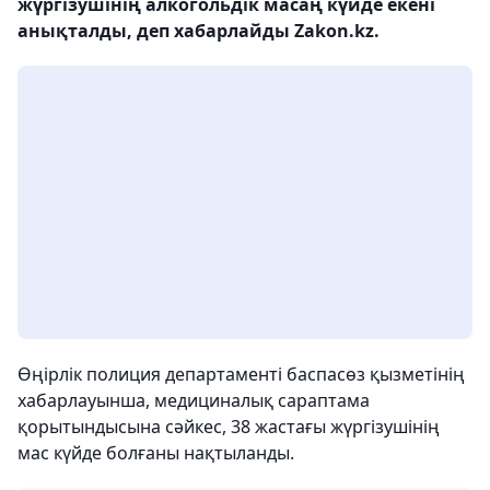
жүргізушінің алкогольдік масаң күйде екені
анықталды, деп хабарлайды Zakon.kz.
Өңірлік полиция департаменті баспасөз қызметінің
хабарлауынша, медициналық сараптама
қорытындысына сәйкес, 38 жастағы жүргізушінің
мас күйде болғаны нақтыланды.