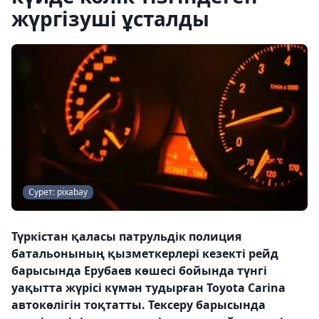
жүргізуші ұсталды
Сурет: pixabay
Түркістан қаласы патрульдік полиция
батальонының қызметкерлері кезекті рейд
барысында Ерубаев көшесі бойында түнгі
уақытта жүрісі күмән тудырған Toyota Carina
автокөлігін тоқтатты. Тексеру барысында