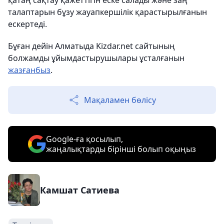
қатаң сақтау қажеттігін еске салады және заң
талаптарын бұзу жауапкершілік қарастырылғанын
ескертеді.
Бұған дейін Алматыда Kizdar.net сайтының
болжамды ұйымдастырушылары ұсталғанын
жазғанбыз
.
Мақаламен бөлісу
Google-ға қосылып,
жаңалықтарды бірінші болып оқыңыз
Камшат Сатиева