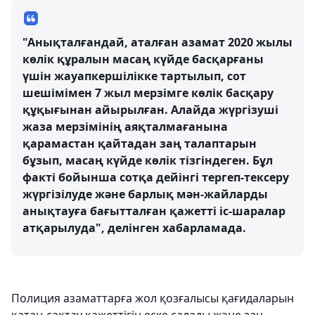
"Анықталғандай, аталған азамат 2020 жылы
көлік құралын масаң күйде басқарғаны
үшін жауапкершілікке тартылып, сот
шешімімен 7 жыл мерзімге көлік басқару
құқығынан айырылған. Алайда жүргізуші
жаза мерзімінің аяқталмағанына
қарамастан қайтадан заң талаптарын
бұзып, масаң күйде көлік тізгіндеген. Бұл
факті бойынша сотқа дейінгі тергеп-тексеру
жүргізілуде және барлық мән-жайларды
анықтауға бағытталған қажетті іс-шаралар
атқарылуда", делінген хабарламада.
Полиция азаматтарға жол қозғалысы қағидаларын