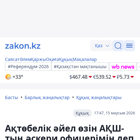
Қаз
Саясат
Әлем
Қаржы
Оқиға
Құқық
Мақалалар
#Референдум-2026
#Қазақстан мақтанышы
+33°
$
467.48
€
539.52
₽
5.73
Басты
Барлық жаңалықтар
Құқық жаңалықтары
Құқық
17:47, 15 маусым 2026
Ақтөбелік әйел өзін АҚШ-
тың әскери офицерімін деп