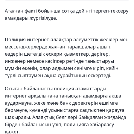
Аталған факті бойынша сотқа дейінгі тергеп-тексеру
амалдары жүргізілуде.
Полиция интернет-алаяқтар әлеуметтік желілер мен
мессенджерлерде жалған парақшалар ашып,
өздерін шетелдік әскери қызметкер, дәрігер,
инженер немесе кәсіпкер ретінде таныстыруы
мүмкін екенін, олар алдымен сенімге кіріп, кейін
түрлі сылтаумен ақша сұрайтынын ескертеді.
Осыған байланысты полиция азаматтарды
интернет арқылы ғана танысқан адамдарға ақша
аудармауға, жеке және банк деректерін ешкімге
бермеуге, күмәнді ұсыныстарға сақтықпен қарауға
шақырады. Алаяқтық белгілері байқалған жағдайда
бірден байланысын үзіп, полицияға хабарласу
қажет.