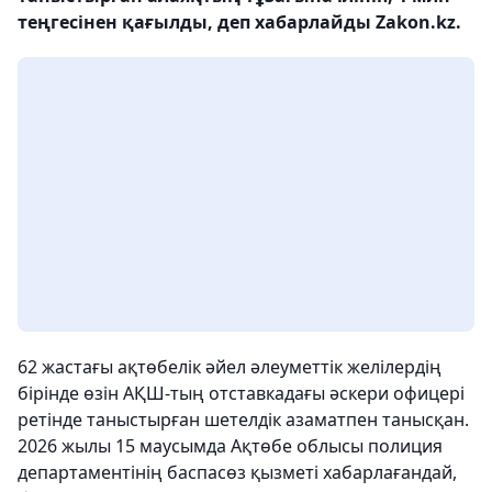
теңгесінен қағылды, деп хабарлайды Zakon.kz.
62 жастағы ақтөбелік әйел әлеуметтік желілердің
бірінде өзін АҚШ-тың отставкадағы әскери офицері
ретінде таныстырған шетелдік азаматпен танысқан.
2026 жылы 15 маусымда Ақтөбе облысы полиция
департаментінің баспасөз қызметі хабарлағандай,