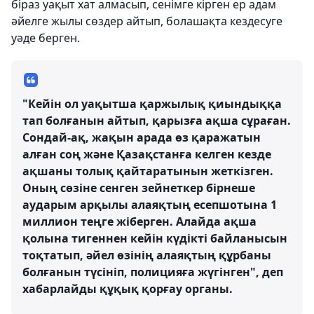
біраз уақыт хат алмасып, сенімге кірген ер адам
әйелге жылы сөздер айтып, болашақта кездесуге
уәде берген.
"Кейін ол уақытша қаржылық қиындыққа
тап болғанын айтып, қарызға ақша сұраған.
Сондай-ақ, жақын арада өз қаражатын
алған соң және Қазақстанға келген кезде
ақшаны толық қайтаратынын жеткізген.
Оның сөзіне сенген зейнеткер бірнеше
аударым арқылы алаяқтың есепшотына 1
миллион теңге жіберген. Алайда ақша
қолына тигеннен кейін күдікті байланысын
тоқтатып, әйел өзінің алаяқтың құрбаны
болғанын түсініп, полицияға жүгінген", деп
хабарлайды құқық қорғау органы.