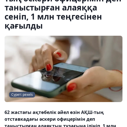
таныстырған алаяққа
сеніп, 1 млн теңгесінен
қағылды
Сурет: pexels
62 жастағы ақтөбелік әйел өзін АҚШ-тың
отставкадағы әскери офицерімін деп
таныстырған алаяқтың тұзағына ілініп, 1 млн