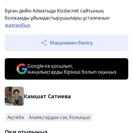
Бұған дейін Алматыда Kizdar.net сайтының
болжамды ұйымдастырушылары ұсталғанын
жазғанбыз
.
Мақаламен бөлісу
Google-ға қосылып,
жаңалықтарды бірінші болып оқыңыз
Камшат Сатиева
Ақтөбе
Алаяқтардан сақ болыңыз
Оқи отырыңыз