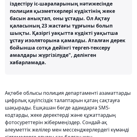
іздестіру іс-шараларының нәтижесінде
полиция қызметкерлері күдіктінің жеке
басын анықтап, оны ұстады. Ол Ақтау
қаласының 23 жастағы тұрғыны болып
шықты. Қазіргі уақытта күдікті уақытша
ұстау изоляторына қамалды. Аталған дерек
бойынша сотқа дейінгі тергеп-тексеру
амалдары жүргізілуде", делінген
хабарламада.
Ақтөбе облысы полиция департаменті азаматтарды
цифрлық қауіпсіздік талаптарын қатаң сақтауға
шақырады. Ешқашан бөгде адамдарға SMS-
кодтарды, жеке деректерді және құжаттардың
фотосуреттерін жібермеңіздер. Сондай-ақ
әлеуметтік желілер мен мессенджерлердегі күмәнді