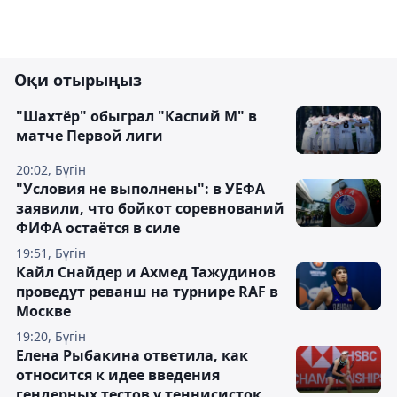
Оқи отырыңыз
"Шахтёр" обыграл "Каспий М" в
матче Первой лиги
20:02, Бүгін
"Условия не выполнены": в УЕФА
заявили, что бойкот соревнований
ФИФА остаётся в силе
19:51, Бүгін
Кайл Снайдер и Ахмед Тажудинов
проведут реванш на турнире RAF в
Москве
19:20, Бүгін
Елена Рыбакина ответила, как
относится к идее введения
гендерных тестов у теннисисток