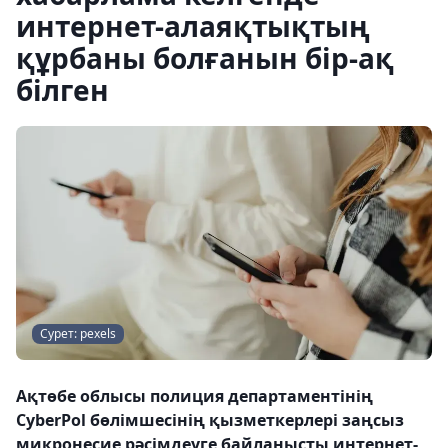
интернет-алаяқтықтың
құрбаны болғанын бір-ақ
білген
Сурет: pexels
Ақтөбе облысы полиция департаментінің
CyberPol бөлімшесінің қызметкерлері заңсыз
микронесие рәсімдеуге байланысты интернет-