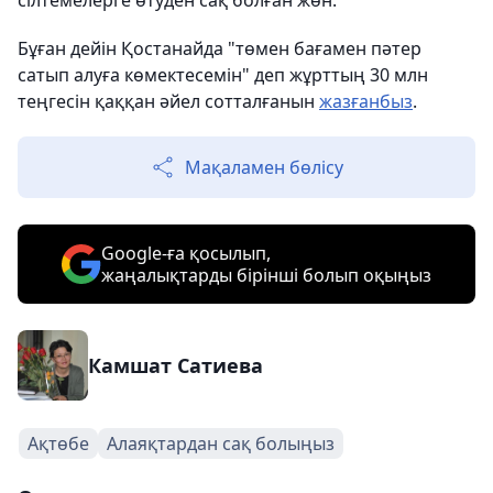
сілтемелерге өтуден сақ болған жөн.
Бұған дейін Қостанайда "төмен бағамен пәтер
сатып алуға көмектесемін" деп жұрттың 30 млн
теңгесін қаққан әйел сотталғанын
жазғанбыз
.
Мақаламен бөлісу
Google-ға қосылып,
жаңалықтарды бірінші болып оқыңыз
Камшат Сатиева
Ақтөбе
Алаяқтардан сақ болыңыз