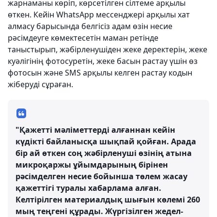
жарнаманы көріп, көрсетілген сілтеме арқылы
өткен. Кейін WhatsApp мессенджері арқылы хат
алмасу барысында белгісіз адам өзін несие
рәсімдеуге көмектесетін маман ретінде
таныстырып, жәбірленушіден жеке деректерін, жеке
куәлігінің фотосуретін, жеке басын растау үшін өз
фотосын және SMS арқылы келген растау кодын
жіберуді сұраған.
"Қажетті мәліметтерді алғаннан кейін
күдікті байланысқа шықпай қойған. Арада
бір ай өткен соң жәбірленуші өзінің атына
микроқаржы ұйымдарының бірінен
рәсімделген несие бойынша төлем жасау
қажеттігі туралы хабарлама алған.
Келтірілген материалдық шығын көлемі 260
мың теңгені құрады. Жүргізілген жедел-