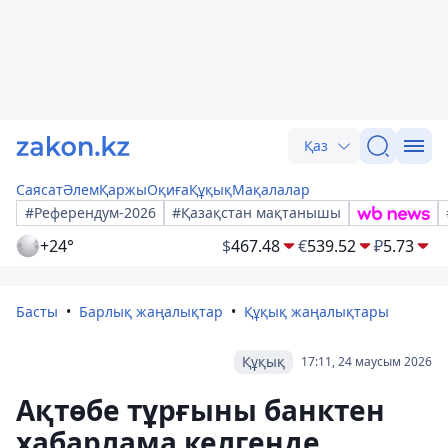
Қаз
Саясат
Әлем
Қаржы
Оқиға
Құқық
Мақалалар
#Референдум-2026
#Қазақстан мақтанышы
+24°
$
467.48
€
539.52
₽
5.73
Басты
Барлық жаңалықтар
Құқық жаңалықтары
Құқық
17:11, 24 маусым 2026
Ақтөбе тұрғыны банктен
хабарлама келгенде