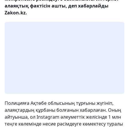
алаяқтық фактісін ашты, деп хабарлайды
Zakon.kz.
Полицияға Ақтөбе облысының тұрғыны жүгініп,
алаяқтардың құрбаны болғанын хабарлаған. Оның
айтуынша, ол Instagram әлеуметтік желісінде 1 млн
теңге көлемінде несие рәсімдеуге көмектесу туралы