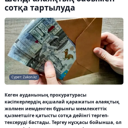
сотқа тартылуда
Сурет: Zakon.kz
Кеген ауданының прокуратурасы
кәсіпкерлердің ақшалай қаражатын алаяқтық
жолмен иемденген бұрынғы мемлекеттік
қызметшіге қатысты сотқа дейінгі тергеп-
тексеруді бастады. Тергеу нұсқасы бойынша, ол