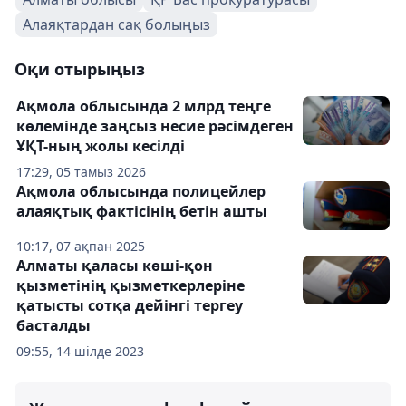
Алаяқтардан сақ болыңыз
Оқи отырыңыз
Ақмола облысында 2 млрд теңге
көлемінде заңсыз несие рәсімдеген
ҰҚТ-ның жолы кесілді
17:29, 05 тамыз 2026
Ақмола облысында полицейлер
алаяқтық фактісінің бетін ашты
10:17, 07 ақпан 2025
Алматы қаласы көші-қон
қызметінің қызметкерлеріне
қатысты сотқа дейінгі тергеу
басталды
09:55, 14 шілде 2023