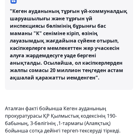
"Кеген ауданының тұрғын үй-коммуналдық
шаруашылығы және тұрғын үй
инспекциясы бөлімінің бұрынғы бас
маманы "К" сеніміне кіріп, өзінің
лауазымдық жағдайына сүйене отырып,
кәсіпкерлерге мемлекеттен жер учаскесін
алуға жәрдемдесуге уәде бергені
анықталды. Осылайша, ол кәсіпкерлерден
жалпы сомасы 20 миллион теңгеден астам
ақшалай қаражатты иемденген".
Аталған факті бойынша Кеген ауданының
прокуратурасы ҚР Қылмыстық кодексінің 190-
бабының, 3-бөлігінің ,1-тармағы (Алаяқтық)
бойынша сотқа дейінгі тергеп-тексеруді тіркеді.