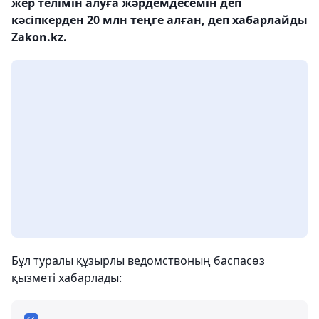
жер телімін алуға жәрдемдесемін деп
кәсіпкерден 20 млн теңге алған, деп хабарлайды
Zakon.kz.
Бұл туралы құзырлы ведомствоның баспасөз
қызметі хабарлады: