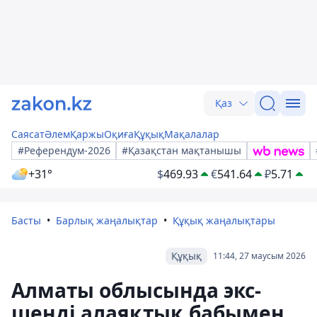
Қаз
Саясат
Әлем
Қаржы
Оқиға
Құқық
Мақалалар
#Референдум-2026
#Қазақстан мақтанышы
+31°
$
469.93
€
541.64
₽
5.71
Басты
Барлық жаңалықтар
Құқық жаңалықтары
Құқық
11:44, 27 маусым 2026
Алматы облысында экс-
шенді алаяқтық бабымен