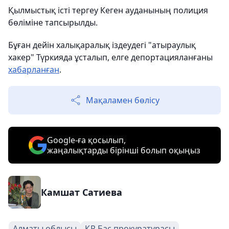
Қылмыстық істі тергеу Кеген ауданының полиция
бөліміне тапсырылды.
Бұған дейін халықаралық іздеудегі "атыраулық
хакер" Түркияда ұсталып, елге депортацияланғаны
хабарланған
.
Мақаламен бөлісу
Google-ға қосылып,
жаңалықтарды бірінші болып оқыңыз
Камшат Сатиева
Алматы облысы
ҚР Бас прокуратурасы