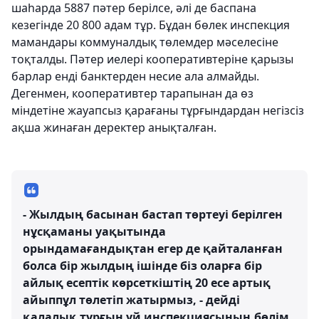
шаһарда 5887 пәтер берілсе, әлі де баспана
кезегінде 20 800 адам тұр. Бұдан бөлек инспекция
мамандары коммуналдық төлемдер мәселесіне
тоқталды. Пәтер иелері кооперативтеріне қарызы
барлар енді банктерден несие ала алмайды.
Дегенмен, кооперативтер тарапынан да өз
міндетіне жауапсыз қарағаны тұрғындардан негізсіз
ақша жинаған деректер анықталған.
- Жылдың басынан бастап төртеуі берілген
нұсқаманы уақытында
орындамағандықтан егер де қайталанған
болса бір жылдың ішінде біз оларға бір
айлық есептік көрсеткіштің 20 есе артық
айыппұл төлетіп жатырмыз, - дейді
қалалық тұрғын үй инспекциясының бөлім