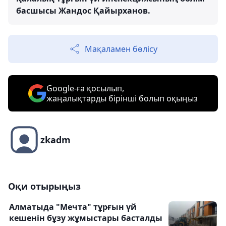
басшысы Жандос Қайырханов.
Мақаламен бөлісу
Google-ға қосылып,
жаңалықтарды бірінші болып оқыңыз
zkadm
Оқи отырыңыз
Алматыда "Мечта" тұрғын үй
кешенін бұзу жұмыстары басталды