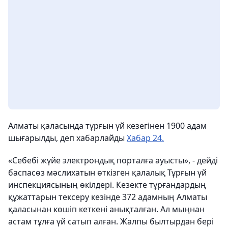
Алматы қаласында тұрғын үй кезегінен 1900 адам
шығарылды, деп хабарлайды
Хабар 24.
«Себебі жүйе электрондық порталға ауысты», - дейді
баспасөз мәслихатын өткізген қалалық Тұрғын үй
инспекциясының өкілдері. Кезекте тұрғандардың
құжаттарын тексеру кезінде 372 адамның Алматы
қаласынан көшіп кеткені анықталған. Ал мыңнан
астам тұлға үй сатып алған. Жалпы былтырдан бері