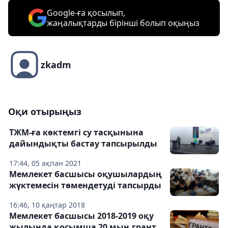
Google-ға қосылып,
жаңалықтарды бірінші болып оқыңыз
zkadm
Оқи отырыңыз
ТЖМ-ға көктемгі су тасқынына
дайындықты бастау тапсырылды
17:44, 05 ақпан 2021
Мемлекет басшысы оқушылардың
жүктемесін төмендетуді тапсырды
16:46, 10 қаңтар 2018
Мемлекет басшысы 2018-2019 оқу
жылында қосымша 20 мың грант