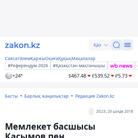
Қаз
Саясат
Әлем
Қаржы
Оқиға
Құқық
Мақалалар
#Референдум-2026
#Қазақстан мақтанышы
+24°
$
467.48
€
539.52
₽
5.73
Басты
Барлық жаңалықтар
Редакция Zakon.kz
20:23, 20 шілде 2018
Мемлекет басшысы
Касымов пен