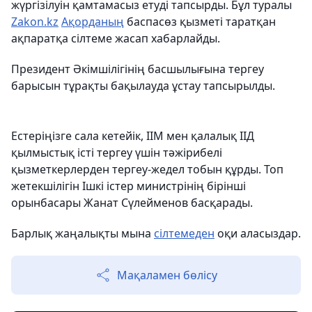
жүргізілуін қамтамасыз етуді тапсырды. Бұл туралы
Zakon.kz
Ақорданың
баспасөз қызметі таратқан
ақпаратқа сілтеме жасап хабарлайды.
Президент Әкімшілігінің басшылығына тергеу
барысын тұрақты бақылауда ұстау тапсырылды.
Естеріңізге сала кетейік, ІІМ мен қалалық ІІД
қылмыстық істі тергеу үшін тәжірибелі
қызметкерлерден тергеу-жедел тобын құрды. Топ
жетекшілігін Ішкі істер министрінің бірінші
орынбасары Жанат Сүлейменов басқарады.
Барлық жаңалықты мына
сілтемеден
оқи аласыздар.
Мақаламен бөлісу