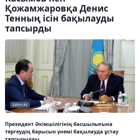
Қожамжаровқа Денис
Тенның ісін бақылауды
тапсырды
zakon.kz
Президент Әкімшілігінің басшылығына
тергеудің барысын үнемі бақылауда ұстау
тапсырылды.