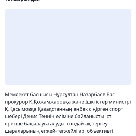
Мемлекет басшысы Нұрсұлтан Назарбаев Бас
прокурор Қ.Қожамжаровқа және Ішкі істер министрі
Қ.Қасымовқа Қазақстанның еңбек сіңірген спорт
шебері Денис Теннің өліміне байланысты істі
ерекше бақылауға алуды, сондай-ақ тергеу
шараларының егжей-тегжейлі әрі объективті