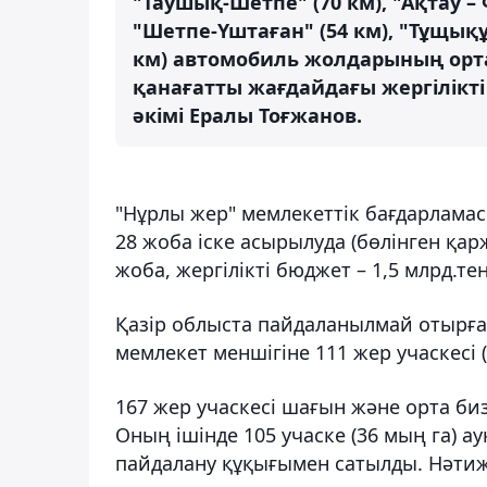
"Таушық-Шетпе" (70 км), "Ақтау –
"Шетпе-Үштаған" (54 км), "Тұщық
км) автомобиль жолдарының орта
қанағатты жағдайдағы жергілікті
әкімі Ералы Тоғжанов.
"Нұрлы жер" мемлекеттік бағдарламас
28 жоба іске асырылуда (бөлінген қарж
жоба, жергілікті бюджет – 1,5 млрд.тең
Қазір облыста пайдаланылмай отырған 
мемлекет меншігіне 111 жер учаскесі 
167 жер учаскесі шағын және орта би
Оның ішінде 105 учаске (36 мың га) а
пайдалану құқығымен сатылды. Нәтиже