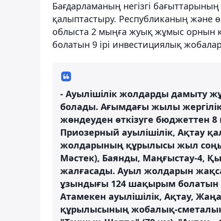
Бағдарламаның негізгі бағыттарының
қалыптастыру. Республиканың және өң
облыста 2 мыңға жуық жұмыс орнын қ
болатын 9 ірі инвестициялық жобалар
- Ауылішілік жолдарды дамыту ж
болады. Ағымдағы жылы жергілік
жөндеуден өткізуге бюджеттен 8 
Приозерный ауылішілік, Ақтау қа
жолдарының құрылысы жыл соңын
Мәстек), Баянды, Маңғыстау-4, 
жалғасады. Ауыл жолдарын жақс
ұзындығы 124 шақырым болатын Б
Атамекен ауылішілік, Ақтау, Жаң
құрылысының жобалық-сметалық 