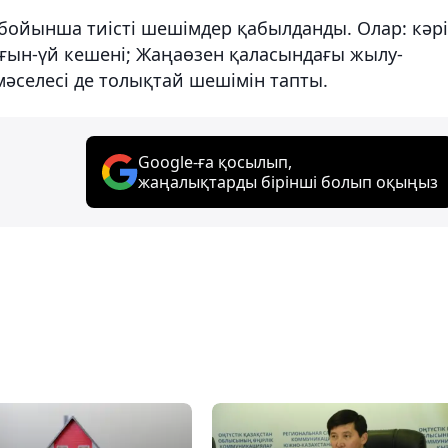
бойынша тиісті шешімдер қабылданды. Олар: кәрі
ұрғын-үй кешені; Жаңаөзен қаласындағы жылу-
мәселесі де толықтай шешімін тапты.
Google-ға қосылып,
жаңалықтарды бірінші болып оқыңыз