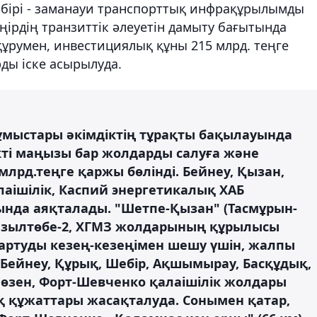
 бірі - заманауи транспорттық инфрақұрылымды
ірдің транзиттік әлеуетін дамыту бағытында
ұрумен, инвестициялық құны 215 млрд. теңге
ды іске асырылуда.
ұмыстары әкімдіктің тұрақты бақылауында
ті маңызы бар жолдарды салуға және
млрд.теңге қаржы бөлінді. Бейнеу, Қызан,
лаішілік, Каспий энергетикалық ХАБ
да аяқталады. "Шетпе-Қызан" (Тасмұрын-
Қызылтөбе-2, ХГМЗ жолдарының құрылысы
артуды кезең-кезеңімен шешу үшін, жалпы
ейнеу, Құрық, Шебір, Ақшымырау, Басқұдық,
аөзен, Форт-Шевченко қалаішілік жолдары
құжаттары жасақталуда. Сонымен қатар,