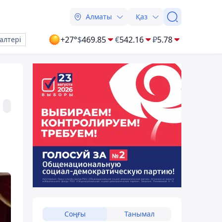
Алматы
Қаз
+27°
$
469.85
€
542.16
₽
5.78
алтері
Соңғы
Танымал