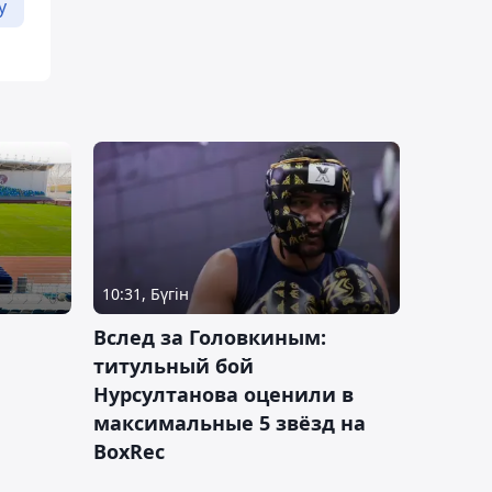
у
10:31, Бүгін
Вслед за Головкиным:
титульный бой
Нурсултанова оценили в
максимальные 5 звёзд на
BoxRec