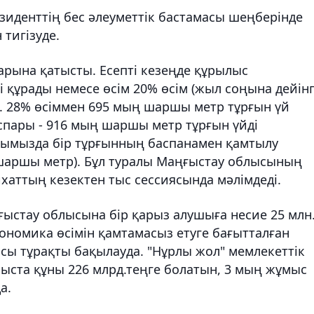
денттің бес әлеуметтік бастамасы шеңберінде
 тигізуде.
тарына қатысты. Есепті кезеңде құрылыс
 құрады немесе өсім 20% өсім (жыл соңына дейінг
). 28% өсіммен 695 мың шаршы метр тұрғын үй
спары - 916 мың шаршы метр тұрғын үйді
ысымызда бір тұрғынның баспанамен қамтылу
6 шаршы метр). Бұл туралы Маңғыстау облысының
хаттың кезектен тыс сессиясында мәлімдеді.
ғыстау облысына бір қарыз алушыға несие 25 млн
экономика өсімін қамтамасыз етуге бағытталған
сы тұрақты бақылауда. "Нұрлы жол" мемлекеттік
ыста құны 226 млрд.теңге болатын, 3 мың жұмыс
а.