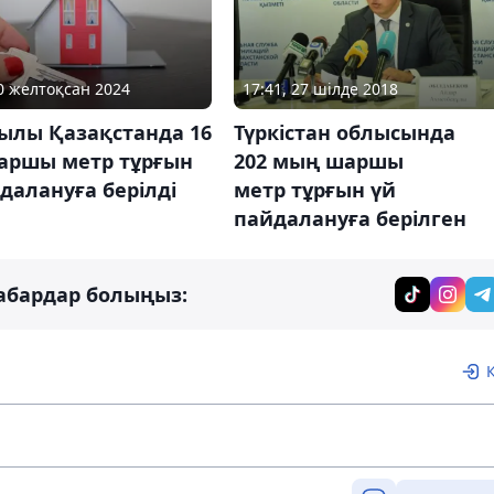
10 желтоқсан 2024
17:41, 27 шілде 2018
ылы Қазақстанда 16
Түркістан облысында
аршы метр тұрғын
202 мың шаршы
далануға берілді
метр тұрғын үй
пайдалануға берілген
абардар болыңыз: