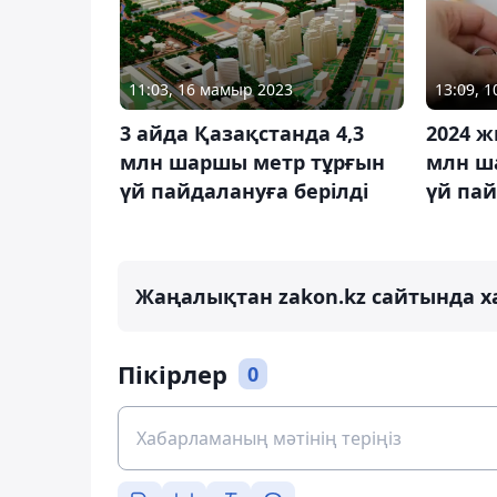
11:03, 16 мамыр 2023
13:09, 
3 айда Қазақстанда 4,3
2024 ж
млн шаршы метр тұрғын
млн ш
үй пайдалануға берілді
үй пай
Жаңалықтан zakon.kz сайтында х
Пікірлер
0