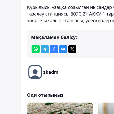
Құрылысы ұзаққа созылған нысандар 
тазалау станциясы (КОС-2); АҚҚУ-1 т
энергетикалық стансасы; үлескерлер 
Мақаламен бөлісу:
zkadm
Оқи отырыңыз