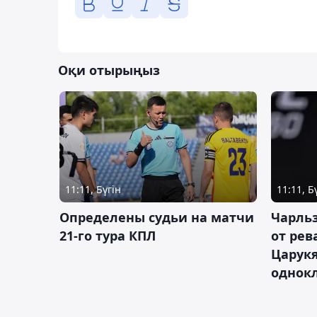
Оқи отырыңыз
11:11, Бүгін
11:11, Б
Определены судьи на матчи
Чарльз
21-го тура КПЛ
от рев
Царукя
однок