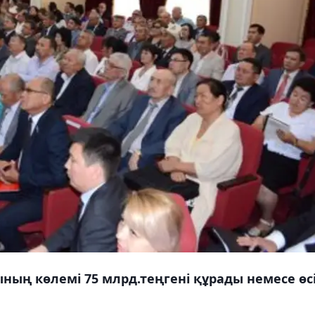
ның көлемі 75 млрд.теңгені құрады немесе өс