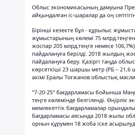
Облыс экономикасының дамуына Прези
айқындалған іс-шаралар да оң септігін
Бірінші кезекте бұл - құрылыс жұмыс
жұмыстарының көлемі 75 млрд.теңгені
жоспар 205 млрд.теңге немесе 106,7%
пайдалануға берілді. 2018 жылдың жо
пайдалануға беру. Қазіргі таңда обл
көрсеткіші 23 шаршы метр (РБ – 21,
әкімі Ералы Тоғжанов облыстық мәсли
"7-20-25" бағдарламасы бойынша Маң
теңге көлемінде белгіленді. Өңірлік 
мемлекеттік бағдарламалар орындалы
бағдарламасы аясында 2018 жылы обл
орнын құрумен 18 жоба іске асырылуд