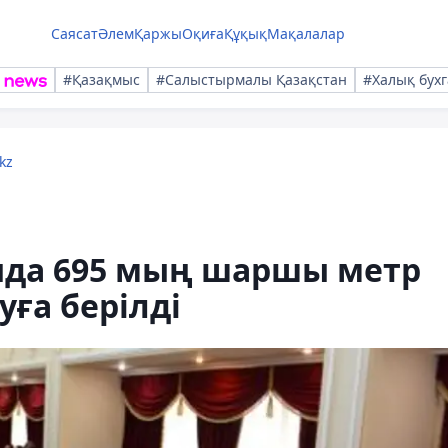
Саясат
Әлем
Қаржы
Оқиға
Құқық
Мақалалар
#Қазақмыс
#Салыстырмалы Қазақстан
#Халық бухг
kz
да 695 мың шаршы метр
уға берілді