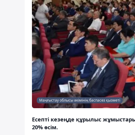
Маңғыстау облысы әкімінің баспасөз қызметі
Есепті кезеңде құрылыс жұмыстары
20% өсім.