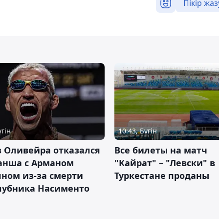
Пікір жаз
үгін
10:43, Бүгін
 Оливейра отказался
Все билеты на матч
анша с Арманом
"Кайрат" – "Левски" в
ном из-за смерти
Туркестане проданы
лубника Насименто