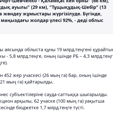
 Форт-Шевченко - Қаламқас кен орны" (66 км),
ұдық ауылы" (29 км), "Тұщықұдық-Шебір" (13
 жөндеу жұмыстары жүргізілуде. Бүгінде,
 маңыздағы жолдар үлесі 92%, - деді облыс
ы аясында облыста құны 19 млрд.теңгені құрайты
ы - 5,8 млрд.теңге, оның ішінде РБ – 4,3 млрд.теңг
ге).
452 жер учаскесі (26 мың га) бар, оның ішінде
(21 мың га) қайтарылды.
знес субъектілеріне сауда-саттыққа шығарылды.
укцион арқылы, 62 учаске (100 мың га) уақытша
сінде бюджетке 1,7 млрд.теңге түсті.