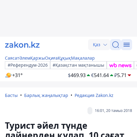
Қаз
Саясат
Әлем
Қаржы
Оқиға
Құқық
Мақалалар
#Референдум-2026
#Қазақстан мақтанышы
+31°
$
469.93
€
541.64
₽
5.71
Басты
Барлық жаңалықтар
Редакция Zakon.kz
16:01, 20 тамыз 2018
Турист әйел түнде
лайнерден құлап, 10 сағат