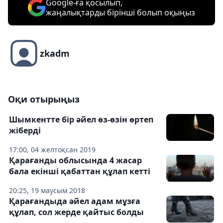
Google-ға қосылып,
жаңалықтарды бірінші болып оқыңыз
zkadm
Оқи отырыңыз
Шымкентте бір әйел өз-өзін өртеп
жіберді
17:00, 04 желтоқсан 2019
Қарағанды облысында 4 жасар
бала екінші қабаттан құлап кетті
20:25, 19 маусым 2018
Қарағандыда әйел адам мұзға
құлап, сол жерде қайтыс болды