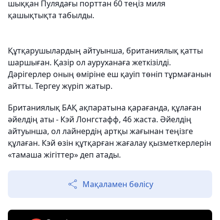
шыққан Пулядағы порттан 60 теңіз миля
қашықтықта табылды.
Құтқарушылардың айтуынша, британиялық қатты
шаршыған. Қазір ол ауруханаға жеткізілді.
Дәрігерлер оның өміріне еш қауіп төніп тұрмағанын
айтты. Тергеу жүріп жатыр.
Британиялық БАҚ ақпаратына қарағанда, құлаған
әйелдің аты - Кэй Лонгстафф, 46 жаста. Әйелдің
айтуынша, ол лайнердің артқы жағынан теңізге
құлаған. Кэй өзін құтқарған жағалау қызметкерлерін
«тамаша жігіттер» деп атады.
Мақаламен бөлісу