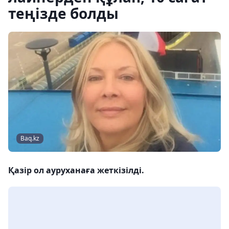
теңізде болды
Baq.kz
Қазір ол ауруханаға жеткізілді.