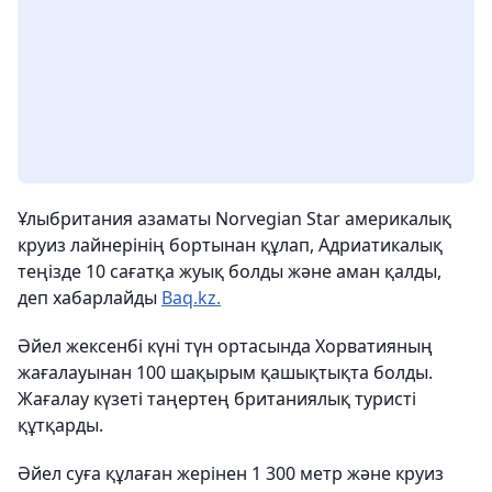
Ұлыбритания азаматы Norvegian Star америкалық
круиз лайнерінің бортынан құлап, Адриатикалық
теңізде 10 сағатқа жуық болды және аман қалды,
деп хабарлайды
Вaq.kz.
Әйел жексенбі күні түн ортасында Хорватияның
жағалауынан 100 шақырым қашықтықта болды.
Жағалау күзеті таңертең британиялық туристі
құтқарды.
Әйел суға құлаған жерінен 1 300 метр және круиз