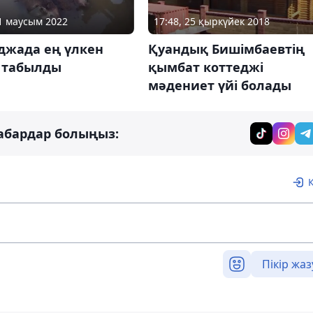
21 маусым 2022
17:48, 25 қыркүйек 2018
джада ең үлкен
Қуандық Бишімбаевтің
 табылды
қымбат коттеджі
мәдениет үйі болады
абардар болыңыз:
Пікір жаз