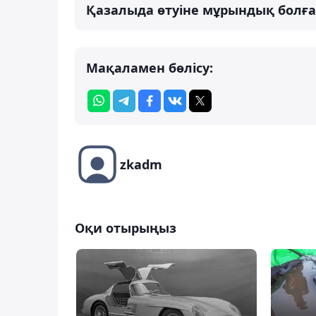
Қазалыда өтуіне мұрындық болға
Мақаламен бөлісу:
zkadm
Оқи отырыңыз