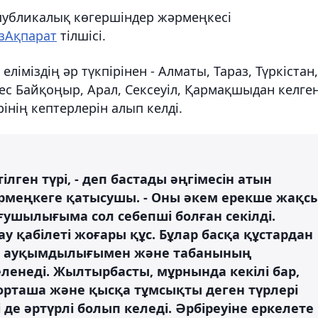
спубликалық көгершіндер жәрмеңкесі
зАқпарат
тілшісі.
іміздің әр түкпірінен - Алматы, Тараз, Түркістан,
ес Байқоңыр, Арал, Сексеуіл, Қармақшыдан келге
інің кептерлерін алып келді.
ілген түрі, - деп бастады әңгімесін атын
рмеңкеге қатысушы. - Оны әкем ерекше жақс
ығушылығыма сол себепші болған секілді.
тау қабілеті жоғары құс. Бұлар басқа құстардан
ің ауқымдылығымен және табанының
неді. Жылтырбасты, мұрнында кекілі бар,
 орташа және қысқа тұмсықты деген түрлері
де әртүрлі болып келеді. Әрбіреуіне еркелете