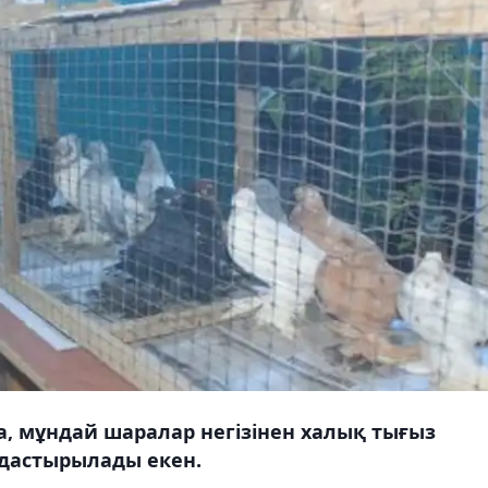
 мұндай шаралар негізінен халық тығыз
дастырылады екен.