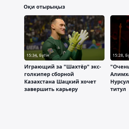
Оқи отырыңыз
15:34, Бүгін
15:28, Б
Играющий за "Шахтёр" экс-
"Очень
голкипер сборной
Алимх
Казахстана Шацкий хочет
Нурсул
завершить карьеру
титул