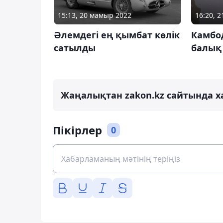
15:13, 20 мамыр 2022
16:20, 
Әлемдегі ең қымбат көлік
Камбо
сатылды
балық
Жаңалықтан zakon.kz сайтында х
Пікірлер
0