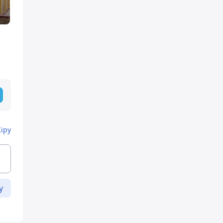
Кіру
у