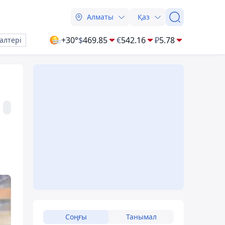
Алматы
Қаз
+30°
$
469.85
€
542.16
₽
5.78
алтері
Соңғы
Танымал