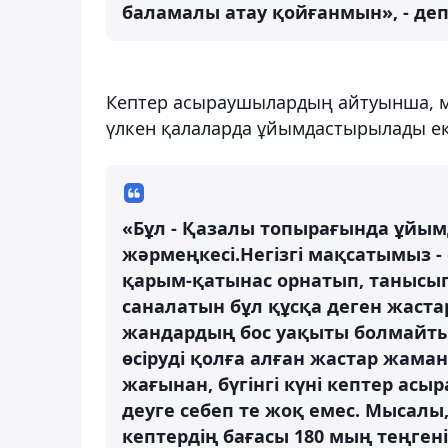
баламалы атау қойғанмын», - деп
Кептер асыраушылардың айтуынша, мұ
үлкен қалаларда ұйымдастырылады ек
«Бұл - Қазалы топырағында ұйы
жәрмеңкесі.Негізгі мақсатымыз -
қарым-қатынас орнатып, танысып,
саналатын бұл құсқа деген жаста
жандардың бос уақыты болмайтын
өсіруді қолға алған жастар жама
жағынан, бүгінгі күні кептер асыр
деуге себеп те жоқ емес. Мысал
кептердің бағасы 180 мың теңгені