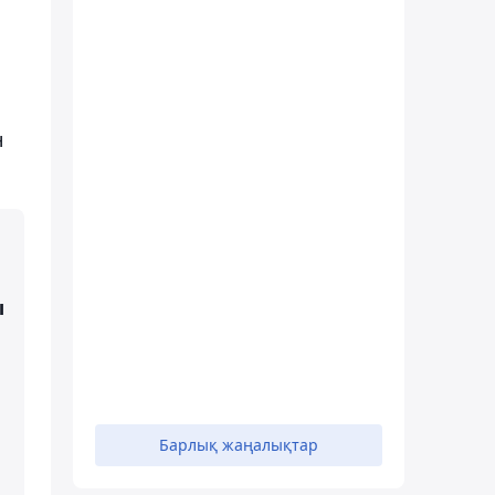
н
ы
Барлық жаңалықтар