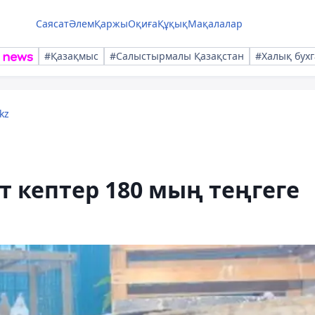
Саясат
Әлем
Қаржы
Оқиға
Құқық
Мақалалар
#Қазақмыс
#Салыстырмалы Қазақстан
#Халық бухг
kz
 кептер 180 мың теңгеге