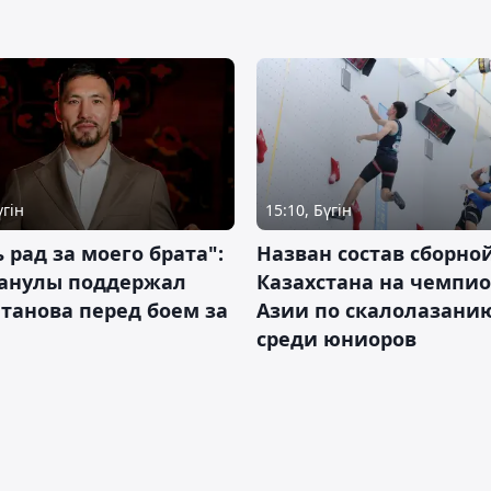
үгін
15:10, Бүгін
 рад за моего брата":
Назван состав сборно
анулы поддержал
Казахстана на чемпи
танова перед боем за
Азии по скалолазани
среди юниоров