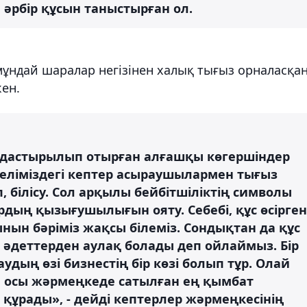
 әрбір құсын таныстырған ол.
ндай шаралар негізінен халық тығыз орналасқа
ен.
мдастырылып отырған алғашқы көгершіндер
 еліміздегі кептер асыраушылармен тығыз
 білісу. Сол арқылы бейбітшіліктің символы
рдың қызығушылығын ояту. Себебі, құс өсірген
ын бәріміз жақсы білеміз. Сондықтан да құс
н әдеттерден аулақ болады деп ойлаймыз. Бір
аудың өзі бизнестің бір көзі болып тұр. Олай
ы, осы жәрмеңкеде сатылған ең қымбат
 құрады», - дейді кептерлер жәрмеңкесінің