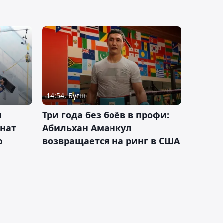
14:54, Бүгін
й
Три года без боёв в профи:
онат
Абильхан Аманкул
ю
возвращается на ринг в США