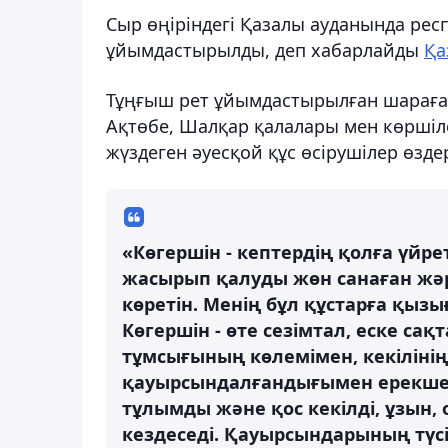
Сыр өңіріндегі Қазалы ауданында ре
ұйымдастырылды, деп хабарлайды
Қа
Тұңғыш рет ұйымдастырылған шараға ел
Ақтөбе, Шалқар қалалары мен көршіл
жүздеген әуесқой құс өсірушілер өздер
«Көгершін - кептердің қолға үйрет
жасырып қалуды жөн санаған жә
көретін. Менің бұл құстарға қыз
Көгершін - өте сезімтал, еске сақ
тұмсығының көлемімен, кекілін
қауырсындалғандығымен ерекшеле
тұлымды және қос кекілді, ұзын,
кездеседі. Қауырсындарының түсі 