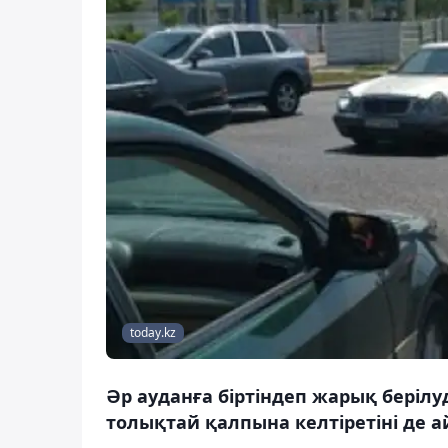
today.kz
Әр ауданға біртіндеп жарық берілу
толықтай қалпына келтіретіні де 