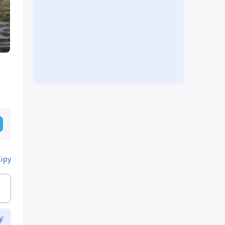
Кіру
у