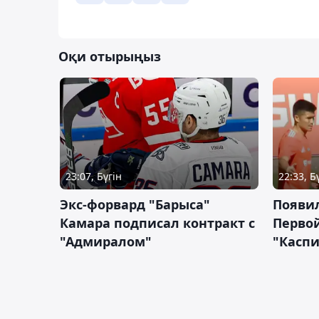
Оқи отырыңыз
23:07, Бүгін
22:33, Б
Экс-форвард "Барыса"
Появи
Камара подписал контракт с
Первой
"Адмиралом"
"Касп