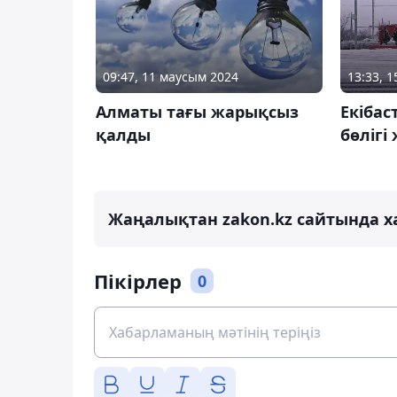
09:47, 11 маусым 2024
13:33, 
Алматы тағы жарықсыз
Екібас
қалды
бөлігі
Жаңалықтан zakon.kz сайтында х
Пікірлер
0