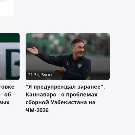
21:34, Бүгін
товке
"Я предупреждал заранее".
- об
Каннаваро - о проблемах
вых
сборной Узбекистана на
ЧМ-2026