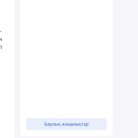
-
н
і
Барлық жаңалықтар