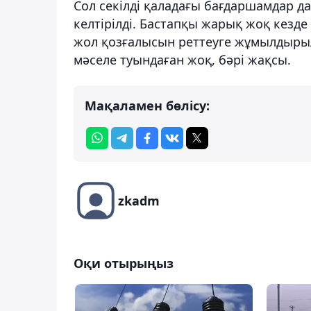
Сол секілді қаладағы бағдаршамдар д
келтірілді. Бастапқы жарық жоқ кезд
жол қозғалысын реттеуге жұмылдырыл
мәселе туындаған жоқ, бәрі жақсы.
Мақаламен бөлісу:
zkadm
Оқи отырыңыз