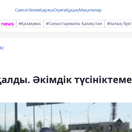
Саясат
Әлем
Қаржы
Оқиға
Құқық
Мақалалар
#Қазақмыс
#Салыстырмалы Қазақстан
#Халық бухг
kz
лды. Әкімдік түсініктеме