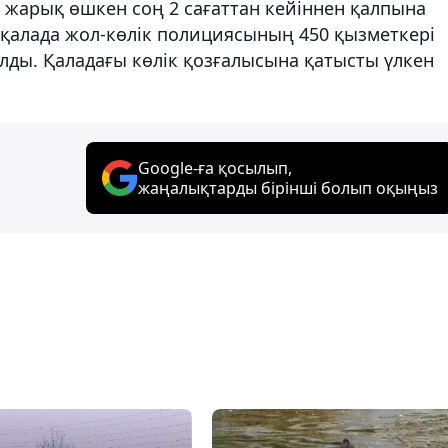
а жарық өшкен соң 2 сағаттан кейіннен қалпына
е қалада жол-көлік полициясының 450 қызметкері
ды. Қаладағы көлік қозғалысына қатысты үлкен
Google-ға қосылып,
жаңалықтарды бірінші болып оқыңыз