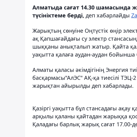
Алматыда сағат 14.30 шамасында ж
түсініктеме берді,
деп хабарлайды
Za
Жарықтың сөнуіне Оңтүстік өңір элект
ақ Қапшағайдағы су электр стансасын
шыққаны анықталып жатыр. Қайта қал
уақытта қалаға аудан-аудан бойынша 
Алматы қаласы әкімдігінің Энергия 
басқармасы"АлЭС" АҚ-қа тиесілі ТЭЦ-2
жарықтан айырылды деп хабарлады.
Қазіргі уақытта бұл стансадағы ақау 
арқылы қаланы қайтадан жарыққа қосы
Қаладағы барлық жарық сағат 17.00-де