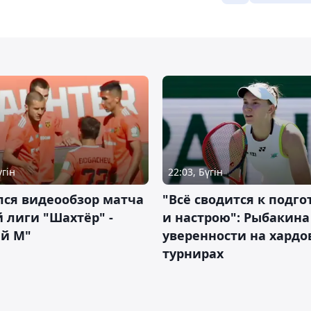
үгін
22:03, Бүгін
лся видеообзор матча
"Всё сводится к подго
 лиги "Шахтёр" -
и настрою": Рыбакина 
ий М"
уверенности на хардо
турнирах