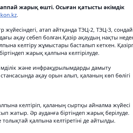
аппай жарық өшті. Осыған қатысты әкімдік
kon.kz
.
р жүйесіндегі, атап айтқанда ТЭЦ-2, ТЭЦ-3, сондай
дағы ақау себеп болған.Қазір ақаудың нақты неде
пына келтіру жұмыстары басталып кеткен. Қазірг
біртіндеп жарық қалпына келтірілуде.
тиімділік және инфрақұрылымдарды дамыту
 стансасында ақау орын алып, қаланың көп бөлігі
қалпына келтіріп, қаланың сыртқы айналма жүйесі
п жатыр. Әр ауданға біртіндеп жарық берілуде.
 толықтай қалпына келтіретіні де айтылды.