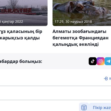
15 қаңтар 2022
17:29, 30 наурыз 2018
тұз қаласының бір
Алматы зообағындағы
 жарықсыз қалды
бегемотқа Франциядан
қалыңдық әкелінді
абардар болыңыз:
Пікір жаз