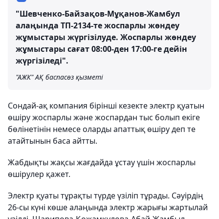
"Шевченко-Байзақов-Мұқанов-Жамбул
алаңында ТП-2134-те жоспарлы жөндеу
жұмыстары жүргізілуде. Жоспарлы жөндеу
жұмыстары сағат 08:00-ден 17:00-ге дейін
жүргізіледі".
"АЖК" АҚ баспасөз қызметі
Сондай-ақ компания бірінші кезекте электр қуатын
өшіру жоспарлы және жоспардан тыс болып екіге
бөлінетінін немесе оларды апаттық өшіру деп те
атайтынын баса айтты.
Жабдықты жақсы жағдайда ұстау үшін жоспарлы
өшірулер қажет.
Электр қуаты тұрақты түрде үзіліп тұрады. Сәуірдің
26-сы күні көше алаңында электр жарығы жартылай