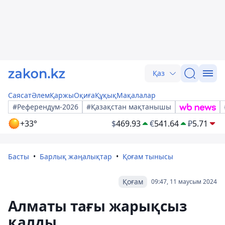
Қаз
Саясат
Әлем
Қаржы
Оқиға
Құқық
Мақалалар
#Референдум-2026
#Қазақстан мақтанышы
+33°
$
469.93
€
541.64
₽
5.71
Басты
Барлық жаңалықтар
Қоғам тынысы
Қоғам
09:47, 11 маусым 2024
Алматы тағы жарықсыз
қалды