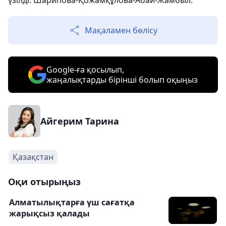
үзілді. Шарипова-Қожамқұлова-Абай-Жамбыл.
Мақаламен бөлісу
Google-ға қосылып,
жаңалықтарды бірінші болып оқыңыз
Айгерим Тарина
Қазақстан
Оқи отырыңыз
Алматылықтарға үш сағатқа
жарықсыз қалады