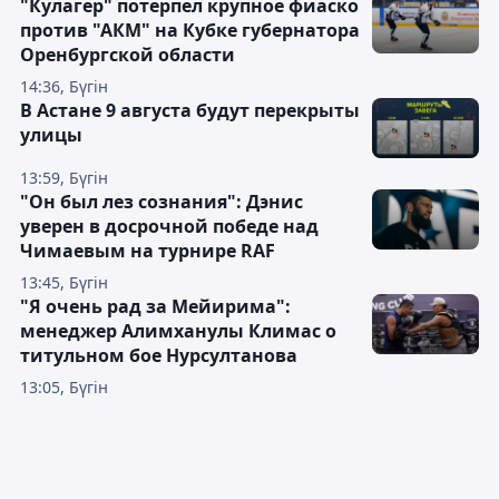
"Кулагер" потерпел крупное фиаско
против "АКМ" на Кубке губернатора
Оренбургской области
14:36, Бүгін
В Астане 9 августа будут перекрыты
улицы
13:59, Бүгін
"Он был лез сознания": Дэнис
уверен в досрочной победе над
Чимаевым на турнире RAF
13:45, Бүгін
"Я очень рад за Мейирима":
менеджер Алимханулы Климас о
титульном бое Нурсултанова
13:05, Бүгін