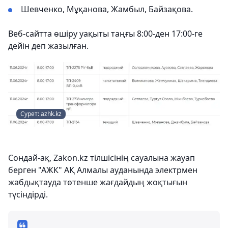
Шевченко, Мұқанова, Жамбыл, Байзақова.
Веб-сайтта өшіру уақыты таңғы 8:00-ден 17:00-ге
дейін деп жазылған.
Сурет: azhk.kz
Сондай-ақ, Zakon.kz тілшісінің сауалына жауап
берген "АЖК" АҚ Алмалы ауданында электрмен
жабдықтауда төтенше жағдайдың жоқтығын
түсіндірді.