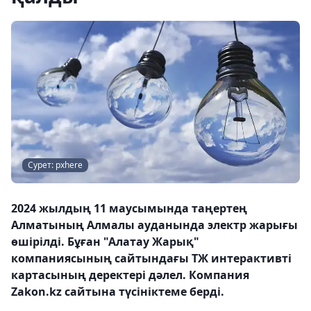
Сурет: pxhere
2024 жылдың 11 маусымында таңертең
Алматының Алмалы ауданында электр жарығы
өшірілді. Бұған "Алатау Жарық"
компаниясының сайтындағы ТЖ интерактивті
картасының деректері дәлел. Компания
Zakon.kz сайтына түсініктеме берді.