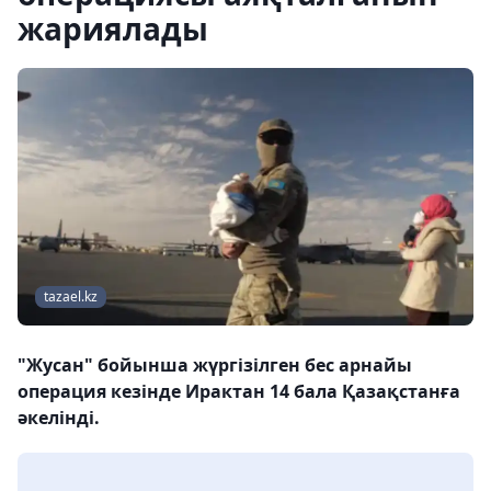
жариялады
tazael.kz
"Жусан" бойынша жүргізілген бес арнайы
операция кезінде Ирактан 14 бала Қазақстанға
әкелінді.