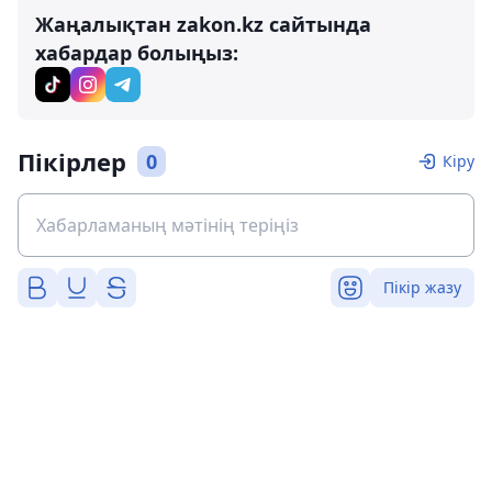
Жаңалықтан zakon.kz сайтында
хабардар болыңыз:
Пікірлер
0
Кіру
Пікір жазу