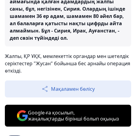
аймағында қалған адамдардың жалпы
саны, бұл, негізінен, Сирия. Олардың ішінде
шамамен 36 ер адам, шамамен 80 әйел бар,
ал балаларға қатысты нақты цифрды айта
алмаймын. Бұл - Сирия, Ирак, Ауғанстан, -
деп сөзін түйіндеді ол.
Жалпы, ҚР ҰҚК, мемлекеттік органдар мен шетелдік
серіктестер "Жусан" бойынша бес арнайы операция
өткізді.
Мақаламен бөлісу
Google-ға қосылып,
жаңалықтарды бірінші болып оқыңыз