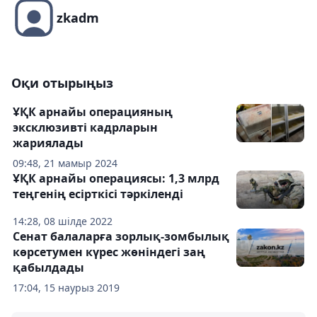
zkadm
Оқи отырыңыз
ҰҚК арнайы операцияның
эксклюзивті кадрларын
жариялады
09:48, 21 мамыр 2024
ҰҚК арнайы операциясы: 1,3 млрд
теңгенің есірткісі тәркіленді
14:28, 08 шілде 2022
Сенат балаларға зорлық-зомбылық
көрсетумен күрес жөніндегі заң
қабылдады
17:04, 15 наурыз 2019