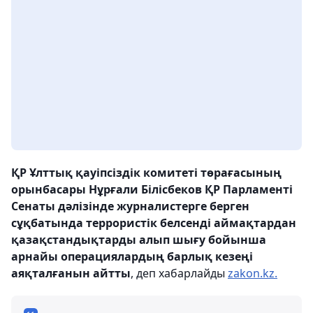
ҚР Ұлттық қауіпсіздік комитеті төрағасының
орынбасары Нұрғали Білісбеков ҚР Парламенті
Сенаты дәлізінде журналистерге берген
сұқбатында террористік белсенді аймақтардан
қазақстандықтарды алып шығу бойынша
арнайы операциялардың барлық кезеңі
аяқталғанын айтты
, деп хабарлайды
zakon.kz.