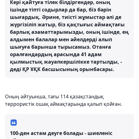
Кері қайтуға тілек білдіргендер, оның
ішінде тіпті содырлар да бар, біз бәрін
шығардық. Әрине, тиісті жұмыстар әлі де
жүргізіліп жатыр, біз қақтығыс аймақтағы
барлық азаматтарымызды, оның ішінде, ең
алдымен балалар мен әйелдерді алып
шығуға барынша тырысамыз. Отанға
оралғандардың арасында 41 адам
қылмыстық жауапкершілікке тартылды, -
деді ҚР ҰҚК басшысының орынбасары.
Оның айтуынша, тағы 114 қазақстандық
террористік ошақ аймақтарында қалып қойған.
100-ден астам деуге болады - шиеленіс