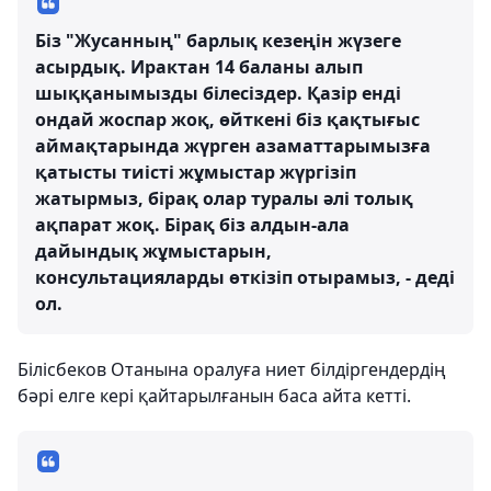
Біз "Жусанның" барлық кезеңін жүзеге
асырдық. Ирактан 14 баланы алып
шыққанымызды білесіздер. Қазір енді
ондай жоспар жоқ, өйткені біз қақтығыс
аймақтарында жүрген азаматтарымызға
қатысты тиісті жұмыстар жүргізіп
жатырмыз, бірақ олар туралы әлі толық
ақпарат жоқ. Бірақ біз алдын-ала
дайындық жұмыстарын,
консультацияларды өткізіп отырамыз, - деді
ол.
Білісбеков Отанына оралуға ниет білдіргендердің
бәрі елге кері қайтарылғанын баса айта кетті.