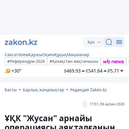
Қаз
Саясат
Әлем
Қаржы
Оқиға
Құқық
Мақалалар
#Референдум-2026
#Қазақстан мақтанышы
+30°
$
469.93
€
541.64
₽
5.71
Басты
Барлық жаңалықтар
Редакция Zakon.kz
17:51, 06 ақпан 2020
ҰҚК "Жусан" арнайы
операциясы аяқталғанын