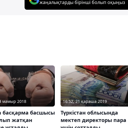
жаңалықтарды бірінші болып оқыңыз
04 мамыр 2018
16:52, 21 қараша 2019
а басқарма басшысы
Түркістан облысында
алып жатқан
мектеп директоры пара
де ұсталды
үшін сотталды