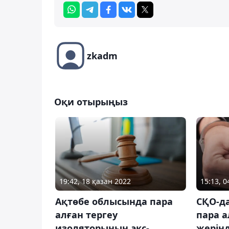
zkadm
Оқи отырыңыз
19:42, 18 қазан 2022
15:13, 
Ақтөбе облысында пара
СҚО-д
алған тергеу
пара 
изоляторының экс-
жерін