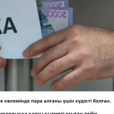
е көлемінде пара алғаны үшін күдікті болған.
қорлыққа қарсы қызметі осыған дейін