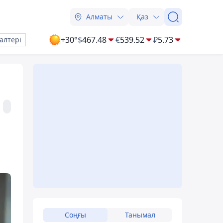
Алматы
Қаз
+30°
$
467.48
€
539.52
₽
5.73
алтері
Соңғы
Танымал