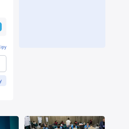
Кіру
у