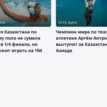
үгін
10:15, Бүгін
я Казахстана по
Чемпион мира по тяж
у поло не сумела
атлетике Артём Антро
в 1/4 финала, но
выступит за Казахста
лжит играть на ЧМ
Азиаде