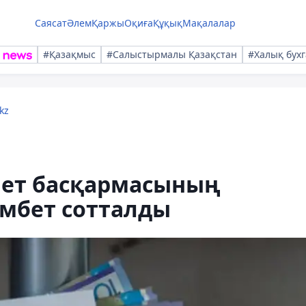
Саясат
Әлем
Қаржы
Оқиға
Құқық
Мақалалар
#Қазақмыс
#Салыстырмалы Қазақстан
#Халық бухг
kz
ет басқармасының
мбет сотталды