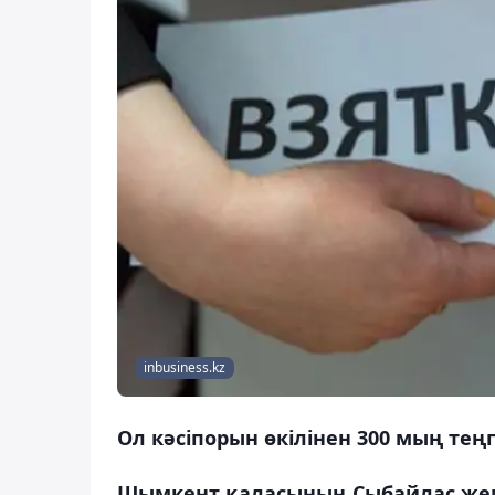
inbusiness.kz
Ол кәсіпорын өкілінен 300 мың теңг
Шымкент қаласының Сыбайлас жем