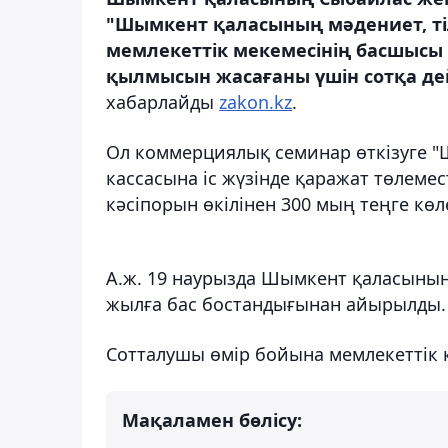
"Шымкент қаласының мәдениет, ті
мемлекеттік мекемесінің басшысы
қылмысын жасағаны үшін сотқа дейі
хабарлайды
zakon.kz
.
Ол коммерциялық семинар өткізуге "
кассасына іс жүзінде қаражат төлеме
кәсіпорын өкілінен 300 мың теңге көле
А.ж. 19 наурызда Шымкент қаласының
жылға бас бостандығынан айырылды.
Сотталушы өмір бойына мемлекеттік 
Мақаламен бөлісу: