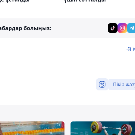
абардар болыңыз:
Пікір жаз