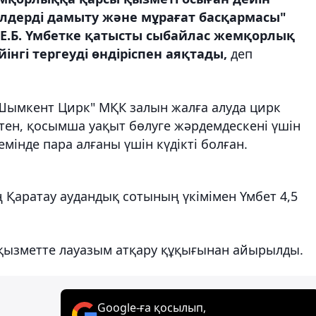
лдерді дамыту және мұрағат басқармасы"
 Е.Б. Үмбетке қатысты сыбайлас жемқорлық
нгі тергеуді өндіріспен аяқтады,
деп
Шымкент Цирк" МҚК залын жалға алуда цирк
стен, қосымша уақыт бөлуге жәрдемдескені үшін
мінде пара алғаны үшін күдікті болған.
 Қаратау аудандық сотының үкімімен Үмбет 4,5
қызметте лауазым атқару құқығынан айырылды.
Google-ға қосылып,