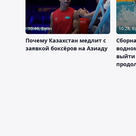
10:44, Бүгін
10:28, Б
Почему Казахстан медлит с
Сборна
заявкой боксёров на Азиаду
водном
выйти 
продо