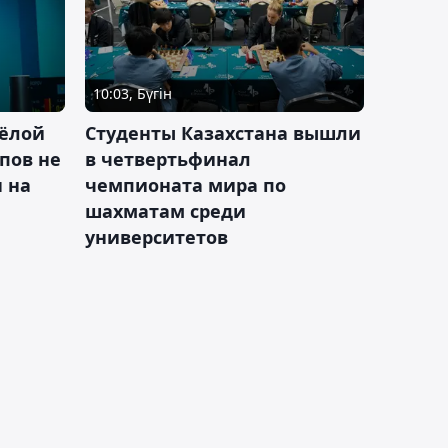
10:03, Бүгін
ёлой
Студенты Казахстана вышли
пов не
в четвертьфинал
н на
чемпионата мира по
шахматам среди
университетов