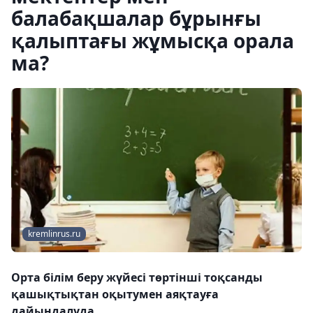
балабақшалар бұрынғы
қалыптағы жұмысқа орала
ма?
kremlinrus.ru
Орта білім беру жүйесі төртінші тоқсанды
қашықтықтан оқытумен аяқтауға
дайындалуда.