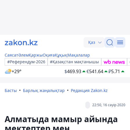
Қаз
Саясат
Әлем
Қаржы
Оқиға
Құқық
Мақалалар
#Референдум-2026
#Қазақстан мақтанышы
+29°
$
469.93
€
541.64
₽
5.71
Басты
Барлық жаңалықтар
Редакция Zakon.kz
22:50, 16 сәуір 2020
Алматыда мамыр айында
мектептер мен