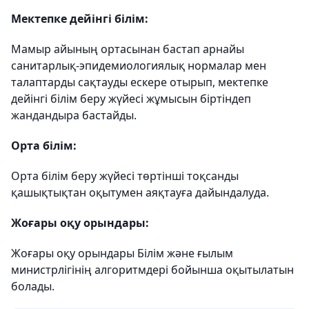
Мектепке дейінгі білім:
Мамыр айының ортасынан бастап арнайы
санитарлық-эпидемиологиялық нормалар мен
талаптарды сақтауды ескере отырып, мектепке
дейінгі білім беру жүйесі жұмысын біртіндеп
жандандыра бастайды.
Орта білім:
Орта білім беру жүйесі төртінші тоқсанды
қашықтықтан оқытумен
аяқтауға дайындалуда.
Жоғары оқу орындары:
Жоғары оқу орындары Білім және ғылым
министрлігінің алгоритмдері бойынша оқытылатын
болады.