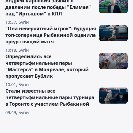
Андрей Карпович заявил о
давлении после победы "Елимая"
над "Иртышом" в КПЛ
10:37, Бүгін
"Она невероятный игрок": будущая
топ-соперница Рыбакиной оценила
предстоящий матч
10:18, Бүгін
Определились все
четвертьфинальные пары
"Мастерса" в Монреале, который
пропускает Бублик
10:01, Бүгін
Стали известны все
четвертьфинальные пары турнира
в Торонто с участием Рыбакиной
09:49, Бүгін