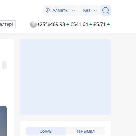
Алматы
Қаз
+25°
$
469.93
€
541.64
₽
5.71
алтері
Соңғы
Танымал