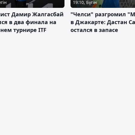
үгін
19:10, Бүгін
сист Дамир Жалгасбай
"Челси" разгромил "
ся в два финала на
в Джакарте: Дастан С
нем турнире ITF
остался в запасе