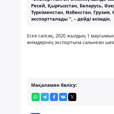
Ресей, Қырғызстан, Беларусь, Әз
Түркіменстан, Өзбекстан, Грузия
экспортталады ", – дейді әкімдік.
Еске салсақ, 2020 жылдың 1 маусым
өнімдерінің экспортына салынған шек
Мақаламен бөлісу: