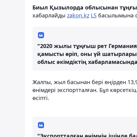
Биыл Қызылорда облысынан тұңғыш
хабарлайды
zakon.kz
LS
басылымына с
"2020 жылы тұңғыш рет Германияғ
қамысты өріп, оны үй шатырлары
облыс әкімдіктің хабарламасында
Жалпы, жыл басынан бері өңірден 13
өнімдері экспортталған. Бұл көрсетк
өсіпті.
"Экспортталған өнімнің ішінде ба