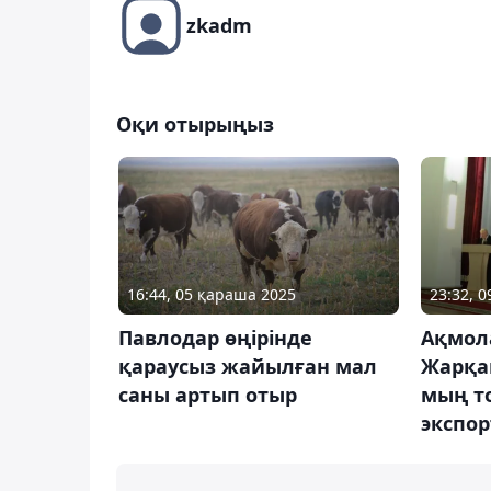
zkadm
Оқи отырыңыз
16:44, 05 қараша 2025
23:32, 
Павлодар өңірінде
Ақмол
қараусыз жайылған мал
Жарқа
саны артып отыр
мың т
экспор