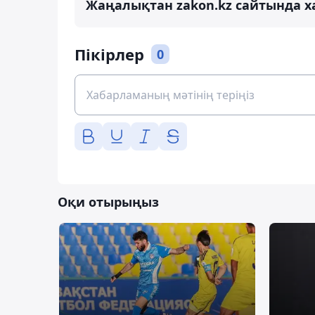
Жаңалықтан zakon.kz сайтында х
Пікірлер
0
Оқи отырыңыз