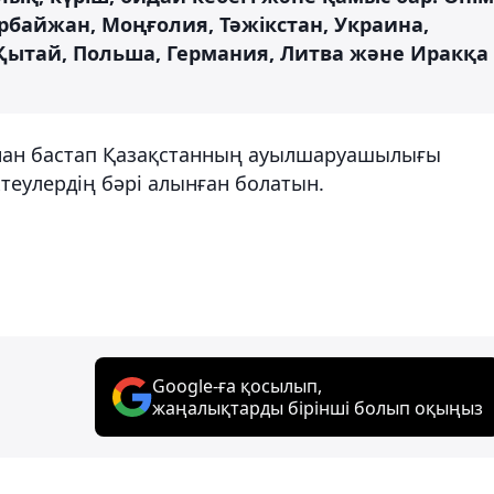
ербайжан, Моңғолия, Тәжікстан, Украина,
, Қытай, Польша, Германия, Литва және Иракқа
ынан бастап Қазақстанның ауылшаруашылығы
теулердің бәрі алынған болатын.
Google-ға қосылып,
жаңалықтарды бірінші болып оқыңыз