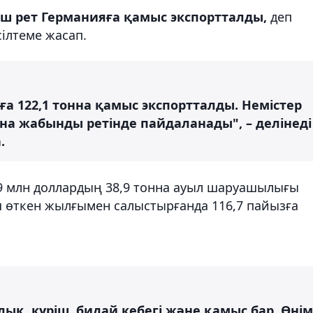
 рет Германияға қамыс экспортталды,
деп
ілтеме жасап.
а 122,1 тонна қамыс экспортталды. Немістер
на жабынды ретінде пайдаланады", – делінеді
.
,9 млн доллардың 38,9 тонна ауыл шаруашылығы
іш өткен жылғымен салыстырғанда 116,7 пайызға
лық, күріш, бидай кебегі және қамыс бар. Өнім