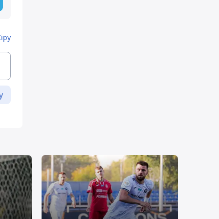
Кіру
у