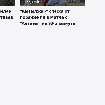
18:56, Бүгін
Милан"
"Кызылжар" спасся от
атпаев
поражения в матче с
"Алтаем" на 93-й минуте