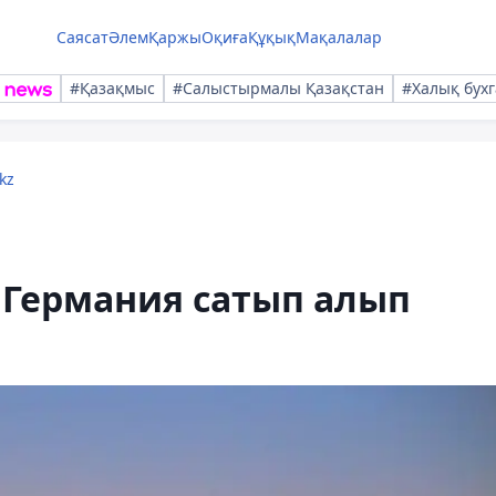
Саясат
Әлем
Қаржы
Оқиға
Құқық
Мақалалар
#Қазақмыс
#Салыстырмалы Қазақстан
#Халық бухг
kz
Германия сатып алып