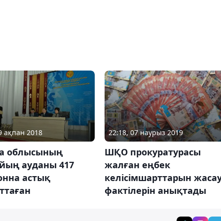
09 ақпан 2018
22:18, 07 наурыз 2019
а облысының
ШҚО прокуратурасы
йың ауданы 417
жалған еңбек
онна астық
келісімшарттарын жаса
ттаған
фактілерін анықтады