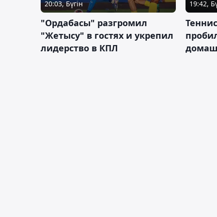
20:03, Бүгін
19:42, Б
"Ордабасы" разгромил
Тенни
"Жетысу" в гостях и укрепил
пробил
лидерство в КПЛ
домаш