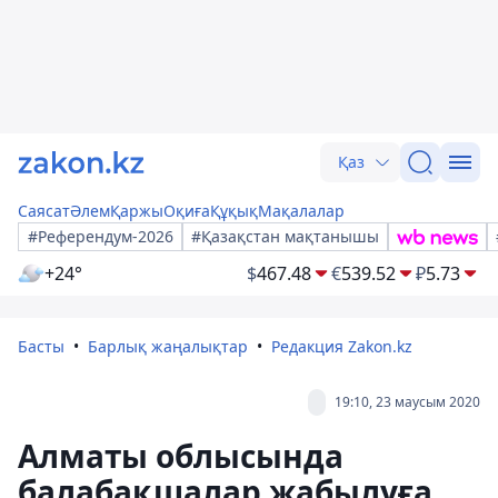
Қаз
Саясат
Әлем
Қаржы
Оқиға
Құқық
Мақалалар
#Референдум-2026
#Қазақстан мақтанышы
+24°
$
467.48
€
539.52
₽
5.73
Басты
Барлық жаңалықтар
Редакция Zakon.kz
19:10, 23 маусым 2020
Алматы облысында
балабақшалар жабылуға