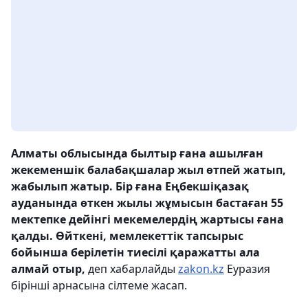
Алматы облысында былтыр ғана ашылған
жекеменшік балабақшалар жыл өтпей жатып,
жабылып жатыр. Бір ғана Еңбекшіқазақ
ауданында өткен жылы жұмысын бастаған 55
мектепке дейінгі мекемелердің жартысы ғана
қалды. Өйткені, мемлекеттік тапсырыс
бойынша берілетін тиесілі қаражатты ала
алмай отыр,
деп хабарлайды
zakon.kz
Еуразия
бірінші арнасына сілтеме жасап.