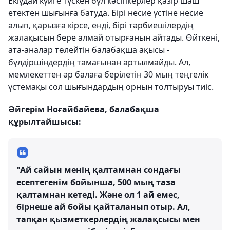
Екіұдай күйге түскен бұл кәсіпкерлер қазір шаш
етектен шығынға батуда. Бірі несие үстіне несие
алып, қарызға кірсе, енді, бірі тәрбиешілердің
жалақысын бере алмай отырғанын айтады. Өйткені,
ата-аналар төлейтін балабақша ақысы -
бүлдіршіндердің тамағынан артылмайды. Ал,
мемлекеттен әр балаға берілетін 30 мың теңгелік
үстемақы сол шығындардың орнын толтыруы тиіс.
Әйгерім Ноғайбайева, балабақша
құрылтайшысы:
"Ай сайын менің қалтамнан сондағы
есептегенім бойынша, 500 мың таза
қалтамнан кетеді. Және ол 1 ай емес,
бірнеше ай бойы қайталанып отыр. Ал,
тапқан қызметкерлердің жалақсысы мен