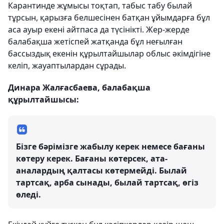
Карантинде жұмысы тоқтап, табыс табу былай
тұрсын, қарызға белшесінен батқан ұйымдарға бұл
аса ауыр екені айтпаса да түсінікті. Жер-жерде
балабақша жетіспей жатқанда бұл неғылған
бассыздық екенін құрылтайшылар облыс әкімдігіне
келіп, жауаптылардан сұрады.
Динара Жалғасбаева, балабақша
құрылтайшысы:
Бізге бәрімізге жабылу керек немесе бағаны
көтеру керек. Бағаны көтерсек, ата-
аналардың қалтасы көтермейді. Былай
тартсақ, арба сынады, былай тартсақ, өгіз
өледі.