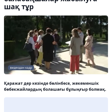
шақ тұр
видеодан кадр
Қаражат дер кезінде бөлінбесе, жекеменшік
бөбекжайлардың болашағы бұлыңғыр болмақ.