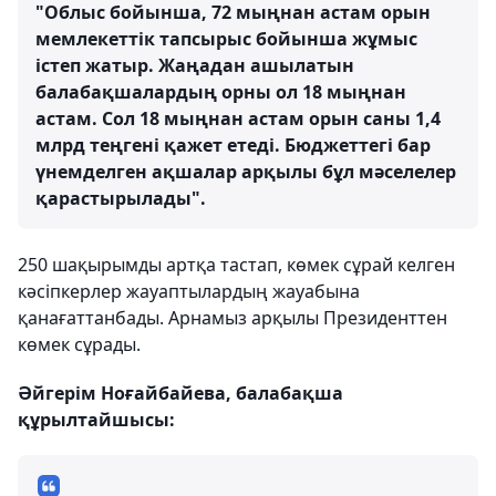
"Облыс бойынша, 72 мыңнан астам орын
мемлекеттік тапсырыс бойынша жұмыс
істеп жатыр. Жаңадан ашылатын
балабақшалардың орны ол 18 мыңнан
астам. Сол 18 мыңнан астам орын саны 1,4
млрд теңгені қажет етеді. Бюджеттегі бар
үнемделген ақшалар арқылы бұл мәселелер
қарастырылады".
250 шақырымды артқа тастап, көмек сұрай келген
кәсіпкерлер жауаптылардың жауабына
қанағаттанбады. Арнамыз арқылы Президенттен
көмек сұрады.
Әйгерім Ноғайбайева, балабақша
құрылтайшысы: