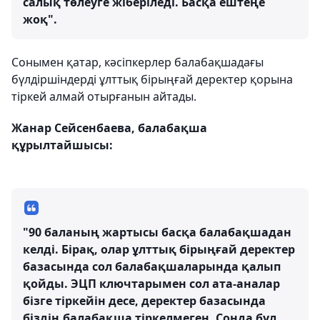
салық төлеуге жіберіледі. Басқа ештеңе
жоқ".
Сонымен қатар, кәсіпкерлер балабақшадағы
бүлдіршіндерді ұлттық бірыңғай деректер қорына
тіркей алмай отырғанын айтады.
Жанар Сейсенбаева, балабақша
құрылтайшысы:
"90 баланың жартысы басқа балабақшадан
келді. Бірақ, олар ұлттық бірыңғай деректер
базасында сол балабақшаларында қалып
қойды. ЭЦП ключтарымен сол ата-аналар
бізге тіркейін десе, деректер базасында
біздің балабақша тіркелмеген. Сонда бұл