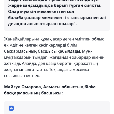
жерде заңсыздыққа барып тұрған сияқты.
Олар мүмкін мемлекеттен сол
балабақшалар мемлекеттік тапсырыспен әлі
де ақша алып отырған шығар".
Жанайқайларына құлақ асар деген үмітпен облыс
әкімдігіне келген кәсіпкерлерді білім
басқармасының басшысы қабылдады. Мұң-
мұқтаждарын тыңдап, жағдайдан хабардар екенін
жеткізді. Алайда, дәл қазір беретін қаражаттың
жоқтығын алға тарты. Тек, алдағы мәслихат
сессиясын күтпек.
Майгүл Омарова, Алматы облыстық білім
басқармасының басшысы: