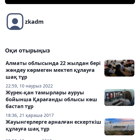
zkadm
Оқи отырыңыз
Алматы облысында 22 жылдан бері
жөндеу көрмеген мектеп құлауға
шақ тұр
22:59, 10 наурыз 2022
Жүрек-қан тамырлары ауруы
бойынша Қарағанды облысы көш
бастап тұр
18:36, 21 қараша 2017
Жауынгерлерге арналған ескерткіш
құлауға шақ тұр