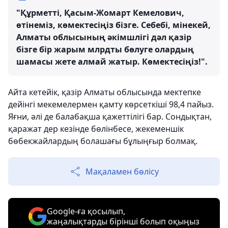
"Құрметті, Қасым-Жомарт Кемелович,
өтінеміз, көмектесіңіз бізге. Себебі, мінекей,
Алматы облысының әкімшлігі дәл қазір
бізге бір жарым млрдты бөлуге олардың
шамасы жете алмай жатыр. Көмектесіңіз!".
Айта кетейік, қазір Алматы облысында мектепке
дейінгі мекемелермен қамту көрсеткіші 98,4 пайыз.
Яғни, әлі де балабақша қажеттілігі бар. Сондықтан,
қаражат дер кезінде бөлінбесе, жекеменшік
бөбекжайлардың болашағы бұлыңғыр болмақ.
Мақаламен бөлісу
Google-ға қосылып,
жаңалықтарды бірінші болып оқыңыз