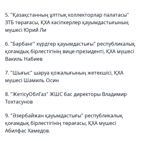
5. "Қазақстанның ұлттық коллекторлар палатасы"
ЗТБ төрағасы, ҚХА кәсіпкерлер қауымдастығының
мүшесі Юрий Ли
6. "Барбанг" күрдтер қауымдастығы" республикалық
қоғамдық бірлестігінің вице-президенті, ҚХА мүшесі
Вакиль Набиев
7. "Шығыс" шаруа қожалығының жетекшісі, ҚХА
мүшесі Шамиль Осин
8. "ЖетісуОблГаз" ЖШС бас директоры Владимир
Тохтасунов
9. "Әзербайжан қауымдастығы" республикалық
қоғамдық бірлестігінің төрағасы, ҚХА мүшесі
Абилфас Хамедов.