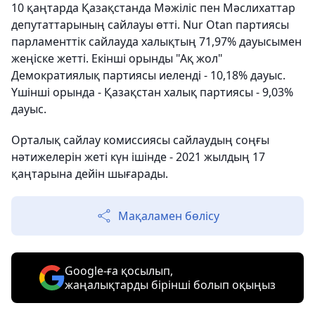
10 қаңтарда Қазақстанда Мәжіліс пен Мәслихаттар
депутаттарының сайлауы өтті. Nur Otan партиясы
парламенттік сайлауда халықтың 71,97% дауысымен
жеңіске жетті. Екінші орынды "Ақ жол"
Демократиялық партиясы иеленді - 10,18% дауыс.
Үшінші орында - Қазақстан халық партиясы - 9,03%
дауыс.
Орталық сайлау комиссиясы сайлаудың соңғы
нәтижелерін жеті күн ішінде - 2021 жылдың 17
қаңтарына дейін шығарады.
Мақаламен бөлісу
Google-ға қосылып,
жаңалықтарды бірінші болып оқыңыз