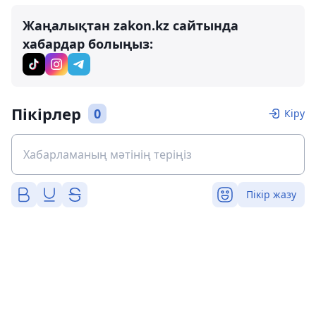
Жаңалықтан zakon.kz сайтында
хабардар болыңыз:
Пікірлер
0
Кіру
Пікір жазу