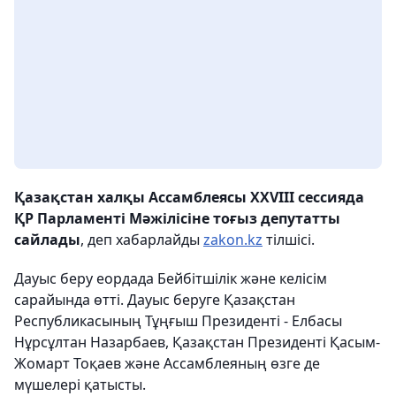
Қазақстан халқы Ассамблеясы XXVIII сессияда
ҚР Парламенті Мәжілісіне тоғыз депутатты
сайлады
, деп хабарлайды
zakon.kz
тілшісі.
Дауыс беру еордада Бейбітшілік және келісім
сарайында өтті. Дауыс беруге Қазақстан
Республикасының Тұңғыш Президенті - Елбасы
Нұрсұлтан Назарбаев, Қазақстан Президенті Қасым-
Жомарт Тоқаев және Ассамблеяның өзге де
мүшелері қатысты.