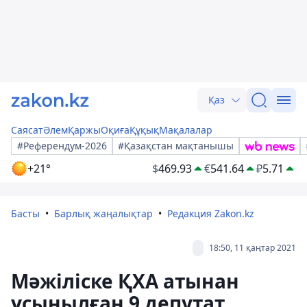
Қаз
Саясат
Әлем
Қаржы
Оқиға
Құқық
Мақалалар
#Референдум-2026
#Қазақстан мақтанышы
+21°
$
469.93
€
541.64
₽
5.71
Басты
Барлық жаңалықтар
Редакция Zakon.kz
18:50, 11 қаңтар 2021
Мәжіліске ҚХА атынан
ұсынылған 9 депутат