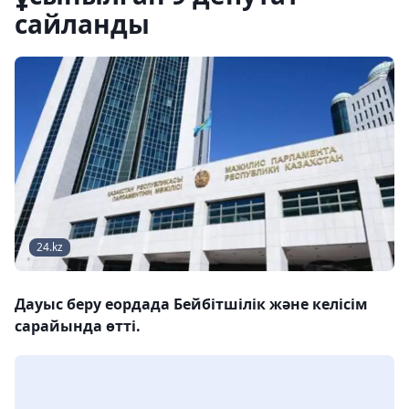
сайланды
24.kz
Дауыс беру еордада Бейбітшілік және келісім
сарайында өтті.