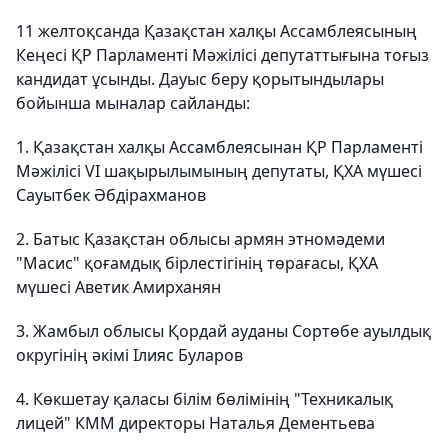
11 желтоқсанда Қазақстан халқы Ассамблеясының
Кеңесі ҚР Парламенті Мәжілісі депутаттығына тоғыз
кандидат ұсынды. Дауыс беру қорытындылары
бойынша мыналар сайланды:
1. Қазақстан халқы Ассамблеясынан ҚР Парламенті
Мәжілісі VI шақырылымының депутаты, ҚХА мүшесі
Сауытбек Әбдірахманов
2. Батыс Қазақстан облысы армян этномәдеми
"Масис" қоғамдық бірлестігінің төрағасы, ҚХА
мүшесі Аветик Амирханян
3. Жамбыл облысы Қордай ауданы Сортөбе ауылдық
округінің әкімі Ілияс Буларов
4. Көкшетау қаласы білім бөлімінің "Техникалық
лицей" КММ директоры Наталья Дементьева