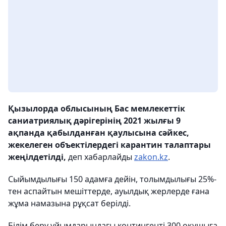
Қызылорда облысының Бас мемлекеттік
саниатриялық дәрігерінің 2021 жылғы 9
ақпанда қабылданған қаулысына сәйкес,
жекелеген объектілердегі карантин талаптары
жеңілдетілді,
деп хабарлайды
zakon.kz
.
Сыйымдылығы 150 адамға дейін, толымдылығы 25%-
тен аспайтын мешіттерде, ауылдық жерлерде ғана
жұма намазына рұқсат берілді.
Білім беру ұйымдарындағы контингенті 300 оқушыға