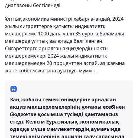
диапазоны белгіленеді.
Ұлттық экономика министрі хабарлағандай, 2024
жылы сигареттерге қатысты индикативтк
мөлшерлеме 1000 дана үшін 35 еуроға баламалы
мөлшерде ұлттық валютада белгіленген.
Сигареттерге арналған акциздердің нақты
мөлшерлемелері 2024 жылы индикативтік
мөлшерлемеден 20 проценттен аспай, аз жағына
және көбірек жағына ауытқуы мүмкін.
Заң жобасы темекі өнімдеріне арналған
акциз мөлшерлемелерінің ұлғаюы есебінен
бюджетке қосымша түсімді қамтамасыз
етеді. Келісім Еуразиялық экономикалық
одаққа мүше мемлекеттердің аумағында
темекі өнімдерінің акцизін салу саласында