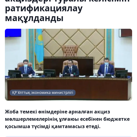
ратификациялау
мақұлданды
ҚР Ұлттық экономика министрлігі
Жоба темекі өнімдеріне арналған акциз
мөлшерлемелерінің ұлғаюы есебінен бюджетке
қосымша түсімді қамтамасыз етеді.