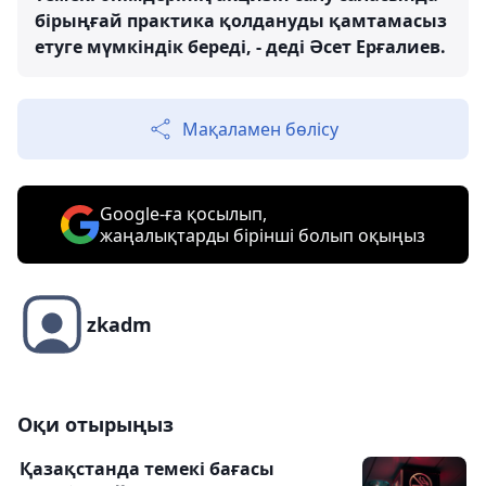
бірыңғай практика қолдануды қамтамасыз
етуге мүмкіндік береді, - деді Әсет Ерғалиев.
Мақаламен бөлісу
Google-ға қосылып,
жаңалықтарды бірінші болып оқыңыз
zkadm
Оқи отырыңыз
Қазақстанда темекі бағасы