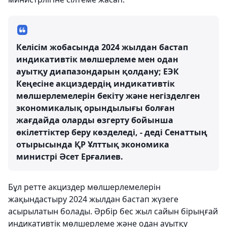
Келісім жобасында 2024 жылдан бастап
индикативтік мөлшерлеме мен одан
ауытқу диапазондарын қолдану; ЕЭК
Кеңесіне акциздердің индикативтік
мөлшерлемелерін бекіту және негізделген
экономикалық орындылығы болған
жағдайда оларды өзгерту бойынша
өкілеттіктер беру көзделеді, - деді Сенаттың
отырысында ҚР Ұлттық экономика
министрі Әсет Ерғалиев.
Бұл ретте акциздер мөлшерлемелерін
жақындастыру 2024 жылдан бастап жүзеге
асырылатын болады. Әрбір бес жыл сайын бірыңғай
индикативтік мөлшерлеме және одан ауытқу