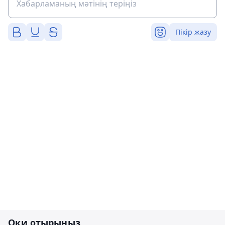
Пікір жазу
Оқи отырыңыз