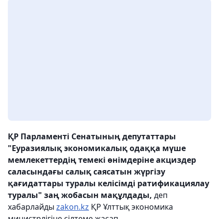
ҚР Парламенті Сенатының депутаттары
"Еуразиялық экономикалық одаққа мүше
мемлекеттердің темекі өнімдеріне акциздер
саласындағы салық саясатын жүргізу
қағидаттары туралы келісімді ратификациялау
туралы" заң жобасын мақұлдады,
деп
хабарлайды
zakon.kz
ҚР Ұлттық экономика
министрлігіне сілтеме жасап.