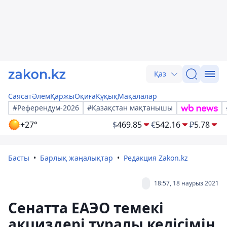
Қаз
Саясат
Әлем
Қаржы
Оқиға
Құқық
Мақалалар
#Референдум-2026
#Қазақстан мақтанышы
+27°
$
469.85
€
542.16
₽
5.78
Басты
Барлық жаңалықтар
Редакция Zakon.kz
18:57, 18 наурыз 2021
Сенатта ЕАЭО темекі
акциздері туралы келісімін