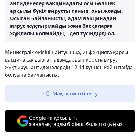
антиденелер вакцинадағы осы бөлшек
арқылы бүкіл вирусты танып, оны жояды.
Осыған байланысты, адам вакцинадан
вирус жұқтырмайды және басқаларға
жұқпалы болмайды, - деп түсіндірді ол.
Министрлік өкілінің айтуынша, инфекцияға қарсы
вакцина салдырған адамдардың коронавирус
жұқтыруы антиденелердің 12-14 күннен кейін пайда
болуына байланысты.
Мақаламен бөлісу
Google-ға қосылып,
жаңалықтарды бірінші болып оқыңыз