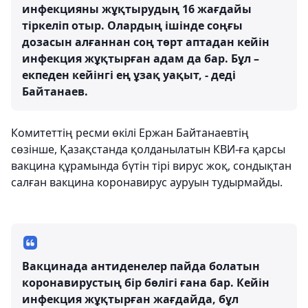
инфекцияны жұқтырудың 16 жағдайы
тіркеліп отыр. Олардың ішінде соңғы
дозасын алғаннан соң төрт аптадан кейін
инфекция жұқтырған адам да бар. Бұл –
екпеден кейінгі ең ұзақ уақыт, - деді
Байтанаев.
Комитеттің ресми өкілі Ержан Байтанаевтің
сөзінше, Қазақстанда қолданылатын КВИ-ға қарсы
вакцина құрамында бүтін тірі вирус жоқ, сондықтан
салған вакцина коронавирус ауруын тудырмайды.
Вакцинада антиденелер пайда болатын
коронавирустың бір бөлігі ғана бар. Кейін
инфекция жұқтырған жағдайда, бұл