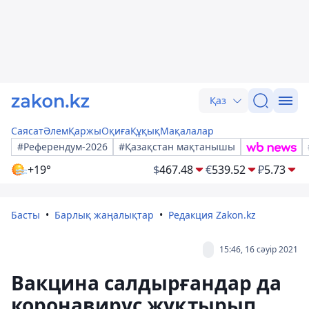
Қаз
Саясат
Әлем
Қаржы
Оқиға
Құқық
Мақалалар
#Референдум-2026
#Қазақстан мақтанышы
+19°
$
467.48
€
539.52
₽
5.73
Басты
Барлық жаңалықтар
Редакция Zakon.kz
15:46, 16 сәуір 2021
Вакцина салдырғандар да
коронавирус жұқтырып