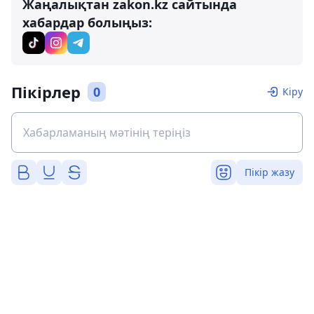
Жаңалықтан zakon.kz сайтында
хабардар болыңыз:
Пікірлер
0
Кіру
Пікір жазу