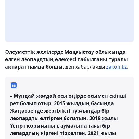
Әлеуметтік желілерде Маңғыстау облысында
өлген леопардтың өлексесі табылғаны туралы
ақпарат пайда болды,
деп хабарлайды
zakon.kz
.
– Мұндай жағдай осы өңірде осымен екінші
рет болып отыр. 2015 жылдың басында
Жаңаөзенде жергілікті тұрғындар бір
леопардты өлтірген болатын. 2018 жылы
Үстірт қорығының аумағына тағы бір
лепардтың кіргені тіркелген. 2021 жылы