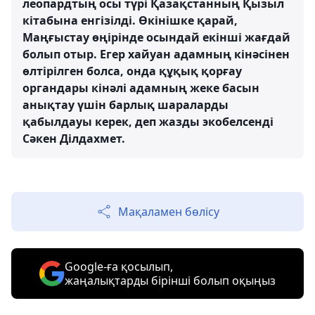
леопардтың осы түрі Қазақстанның Қызыл
кітабына енгізілді. Өкінішке қарай,
Маңғыстау өңірінде осындай екінші жағдай
болып отыр. Егер хайуан адамның кінәсінен
өлтірілген болса, онда құқық қорғау
органдары кінәлі адамның жеке басын
анықтау үшін барлық шараларды
қабылдауы керек, деп жазды экобелсенді
Сәкен Ділдахмет.
Мақаламен бөлісу
Google-ға қосылып,
жаңалықтарды бірінші болып оқыңыз