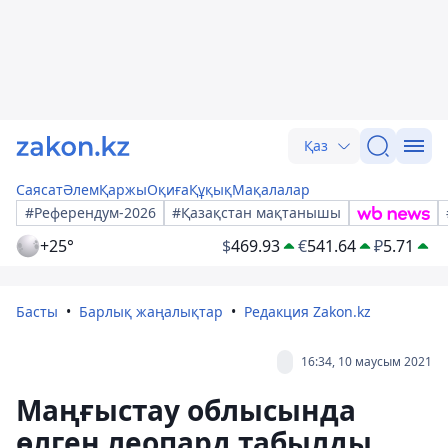
Қаз
Саясат
Әлем
Қаржы
Оқиға
Құқық
Мақалалар
#Референдум-2026
#Қазақстан мақтанышы
+25°
$
469.93
€
541.64
₽
5.71
Басты
Барлық жаңалықтар
Редакция Zakon.kz
16:34, 10 маусым 2021
Маңғыстау облысында
өлген леопард табылды