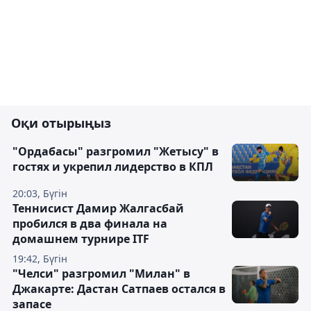
Оқи отырыңыз
"Ордабасы" разгромил "Жетысу" в
гостях и укрепил лидерство в КПЛ
20:03, Бүгін
Теннисист Дамир Жалгасбай
пробился в два финала на
домашнем турнире ITF
19:42, Бүгін
"Челси" разгромил "Милан" в
Джакарте: Дастан Сатпаев остался в
запасе