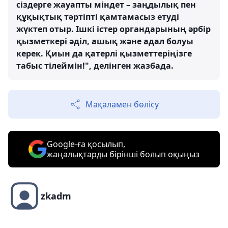
сіздерге жауапты міндет – заңдылық пен
құқықтық тәртіпті қамтамасыз етуді
жүктеп отыр. Ішкі істер органдарының әрбір
қызметкері әділ, ашық және адал болуы
керек. Қиын да қатерлі қызметтеріңізге
табыс тілеймін!", делінген жазбада.
Мақаламен бөлісу
Google-ға қосылып,
жаңалықтарды бірінші болып оқыңыз
zkadm