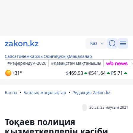
Қаз
Саясат
Әлем
Қаржы
Оқиға
Құқық
Мақалалар
#Референдум-2026
#Қазақстан мақтанышы
+31°
$
469.93
€
541.64
₽
5.71
Басты
Барлық жаңалықтар
Редакция Zakon.kz
20:52, 23 маусым 2021
Тоқаев полиция
қызметкерлерін кәсіби