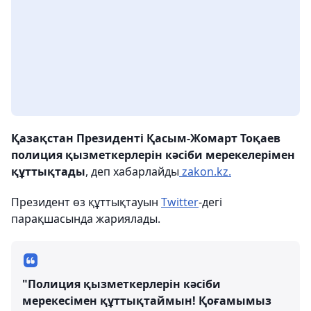
Қазақстан Президенті Қасым-Жомарт Тоқаев
полиция қызметкерлерін кәсіби мерекелерімен
құттықтады
, деп хабарлайды
zakon.kz.
Президент өз құттықтауын
Twitter
-дегі
парақшасында жариялады.
"Полиция қызметкерлерін кәсіби
мерекесімен құттықтаймын! Қоғамымыз