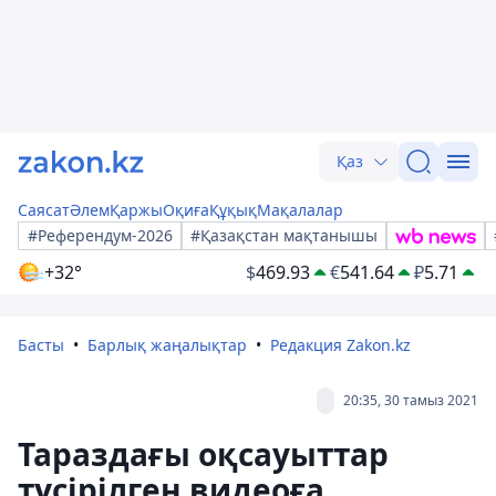
Қаз
Саясат
Әлем
Қаржы
Оқиға
Құқық
Мақалалар
#Референдум-2026
#Қазақстан мақтанышы
+32°
$
469.93
€
541.64
₽
5.71
Басты
Барлық жаңалықтар
Редакция Zakon.kz
20:35, 30 тамыз 2021
Тараздағы оқсауыттар
түсірілген видеоға