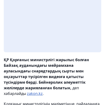
ҚР Қорғаныс министрлігі жарылыс болған
Байзақ ауданындағы мейрамхана
ауласындағы снарядтардың сырты мен
оқсауыттар түсірілген видеоға қатысты
түсіндірме берді. Бейнеролик әлеуметтік
желілерде жарияланған болатын,
деп
хабарлайды
zakon.kz
.
Қорғаныс министрлігінің мәліметінше, пайдалануға