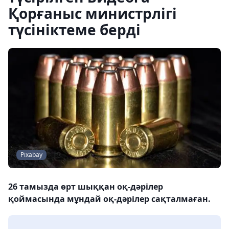
Қорғаныс министрлігі
түсініктеме берді
Pixabay
26 тамызда өрт шыққан оқ-дәрілер
қоймасында мұндай оқ-дәрілер сақталмаған.