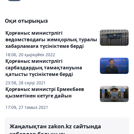
Оқи отырыңыз
Қорғаныс министрлігі
ведомстводағы жемқорлық туралы
хабарламаға түсініктеме берді
18:06, 20 қыркүйек 2022
Қорғаныс министрлігі
сарбаздардың тамақтануына
қатысты түсініктеме берді
23:58, 28 сәуір 2021
Қорғаныс министрі Ермекбаев
қызметінен кетуге дайын
17:09, 27 тамыз 2021
Жаңалықтан zakon.kz сайтында