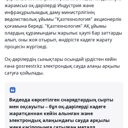
жарамсыз оқ-дәрілерді Индустрия және
инфрақұрылымдық даму министрлігінің
ведомстволық ұйымы "Қазтехнология" акционерлік
қоғамына береді. "Қазтехнология" АҚ ұйымы
олардың құрамындағы жарылыс қаупі бар заттарды
алып, оны жоя отырып, өндірісте кәдеге жарату
процесін жүргізеді.
Оқ-дәрілердің сынықтары осындай үрдістен кейін
ғана gosreestr.kz электрондық сауда алаңы арқылы
сатуға қойылады.
Видеода көрсетілген снарядтардың сырты
мен оқсауыты – бұл оқ-дәрілерді кәдеге
жаратқаннан кейін алынған және
электрондық алаңындағы сауда арқылы
жеке кәсіпорынға сатылған металл