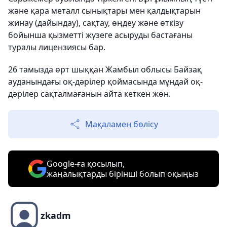
және қара металл сынықтары мен қалдықтарын
жинау (дайындау), сақтау, өңдеу және өткізу
бойынша қызметті жүзеге асыруды бастағаны
туралы лицензиясы бар.
26 тамызда өрт шыққан Жамбыл облысы Байзақ
ауданындағы оқ-дәрілер қоймасында мұндай оқ-
дәрілер сақталмағанын айта кеткен жөн.
Мақаламен бөлісу
Google-ға қосылып,
жаңалықтарды бірінші болып оқыңыз
zkadm