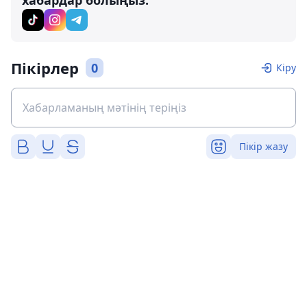
хабардар болыңыз:
Пікірлер
0
Кіру
Пікір жазу