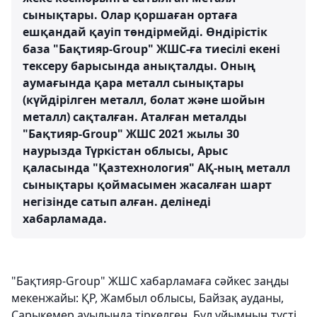
сынықтары. Олар қоршаған ортаға
ешқандай қауіп төндірмейді. Өндірістік
база "Бақтияр-Group" ЖШС-ға тиесілі екені
тексеру барысында анықталды. Оның
аумағында қара металл сынықтары
(күйдірілген металл, болат және шойын
металл) сақталған. Аталған металды
"Бақтияр-Group" ЖШС 2021 жылы 30
наурызда Түркістан облысы, Арыс
қаласында "Қазтехнология" АҚ-ның металл
сынықтары қоймасымен жасалған шарт
негізінде сатып алған. делінеді
хабарламада.
"Бақтияр-Group" ЖШС хабарламаға сәйкес заңды
мекенжайы: ҚР, Жамбыл облысы, Байзақ ауданы,
Сарыкемер ауылында тіркелген. Бұл ұйымның түсті