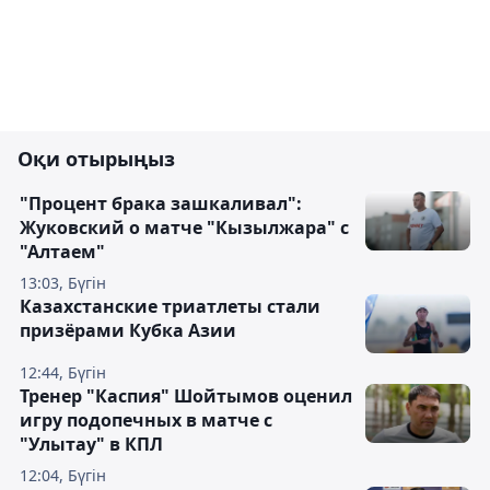
Оқи отырыңыз
"Процент брака зашкаливал":
Жуковский о матче "Кызылжара" с
"Алтаем"
13:03, Бүгін
Казахстанские триатлеты стали
призёрами Кубка Азии
12:44, Бүгін
Тренер "Каспия" Шойтымов оценил
игру подопечных в матче с
"Улытау" в КПЛ
12:04, Бүгін