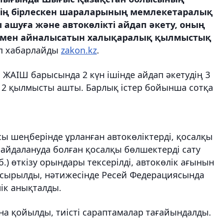
тің бірлескен шараларының мемлекетаралық
ашуға және автокөлікті айдап әкету, оның
аумен айналысатын халықаралық қылмыстық
п хабарлайды
zakon.kz
.
ЖАІШ барысында 2 күн ішінде айдап әкетудің 3
н 2 қылмысты ашты. Барлық істер бойынша сотқа
сы шеңберінде ұрланған автокөліктерді, қосалқы
айдалануда болған қосалқы бөлшектерді сату
б.) өткізу орындары тексерілді, автокөлік ағынын
асырылды, нәтижесінде Ресей Федерациясында
лік анықталды.
на қойылды, тиісті сараптамалар тағайындалды.