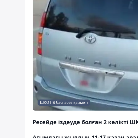
ШҚО ПД баспасөз қызметі
Ресейде іздеуде болған 2 көлікті 
Ағымдағы жылдың 11-17 қазан ар