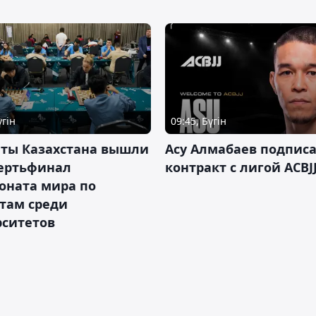
үгін
09:45, Бүгін
нты Казахстана вышли
Асу Алмабаев подпис
вертьфинал
контракт с лигой ACBJ
оната мира по
там среди
рситетов