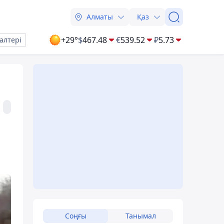
Алматы
Қаз
+29°
$
467.48
€
539.52
₽
5.73
алтері
Соңғы
Танымал