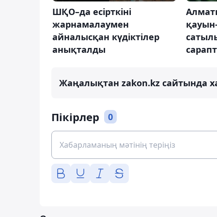
ШҚО–да есірткіні
Алмат
жарнамалаумен
қауын
айналысқан күдіктілер
сатыл
анықталды
сарап
Жаңалықтан zakon.kz сайтында х
Пікірлер
0