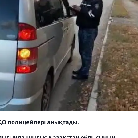
ШҚО полицейлері анықтады.
алығында Шығыс Қазақстан облысының