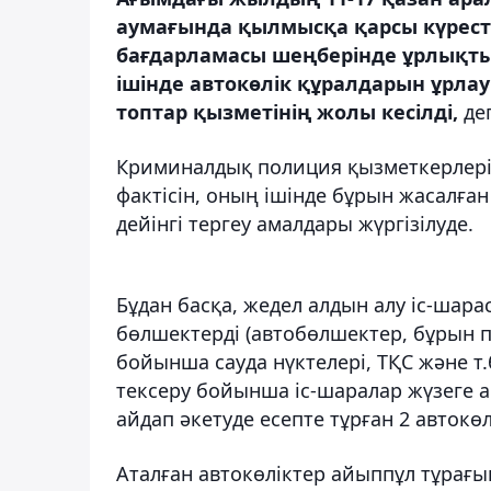
аумағында қылмысқа қарсы күрес
бағдарламасы шеңберінде ұрлықты 
ішінде автокөлік құралдарын ұрл
топтар қызметінің жолы кесілді,
де
Криминалдық полиция қызметкерлері 
фактісін, оның ішінде бұрын жасалға
дейінгі тергеу амалдары жүргізілуде.
Бұдан басқа, жедел алдын алу іс-шара
бөлшектерді (автобөлшектер, бұрын п
бойынша сауда нүктелері, ТҚС және т.
тексеру бойынша іс-шаралар жүзеге 
айдап әкетуде есепте тұрған 2 автокө
Аталған автокөліктер айыппұл тұрағы