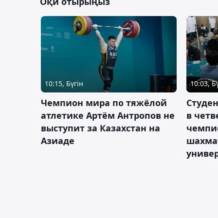
Оқи отырыңыз
10:15, Бүгін
10:03, Б
Чемпион мира по тяжёлой
Студе
атлетике Артём Антропов не
в чет
выступит за Казахстан на
чемпи
Азиаде
шахма
униве