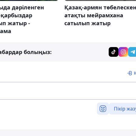
ыда дәріленген
Қазақ-армян төбелеске
-қарбыздар
атақты мейрамхана
ып жатыр -
сатылып жатыр
тама
абардар болыңыз:
Пікір жаз