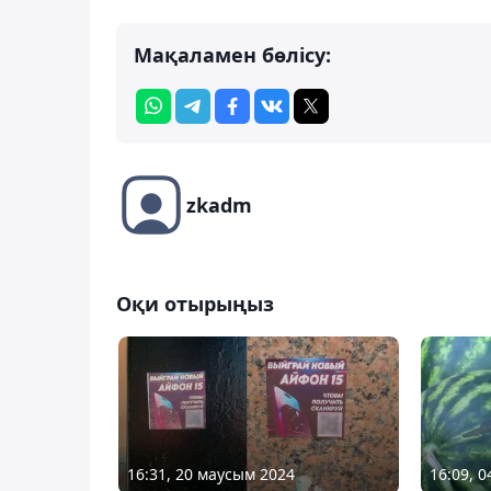
Мақаламен бөлісу:
zkadm
Оқи отырыңыз
16:31, 20 маусым 2024
16:09, 