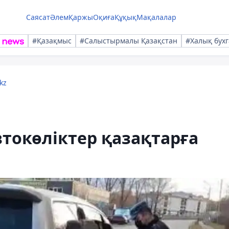
Саясат
Әлем
Қаржы
Оқиға
Құқық
Мақалалар
#Қазақмыс
#Салыстырмалы Қазақстан
#Халық бухг
kz
втокөліктер қазақтарға