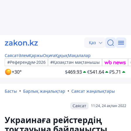
Қаз
Саясат
Әлем
Қаржы
Оқиға
Құқық
Мақалалар
#Референдум-2026
#Қазақстан мақтанышы
+30°
$
469.93
€
541.64
₽
5.71
Басты
Барлық жаңалықтар
Саясат жаңалықтары
Саясат
11:24, 24 ақпан 2022
Украинаға рейстердің
тоқтауына байланысты