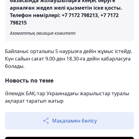
базасында жолаушыларға кеңес беруге
арналған жедел желі қызметін іске қосты.
Телефон нөмірлері:
+7 7172 798213, +7 7172
798215
Азаматтық авиация комитеті
Байланыс орталығы 5 наурызға дейін жұмыс істейді.
Күн сайын сағат 9.00-ден 18.30-ға дейін хабарласуға
болады.
Новость по теме
Әлемдік БАҚ-тар Украинадағы жарылыстар туралы
ақпарат таратып жатыр
Мақаламен бөлісу