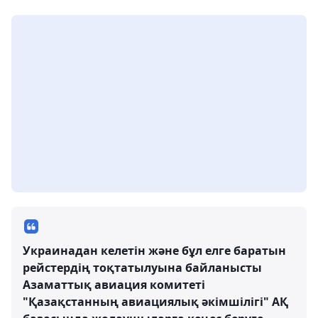
Украинадан келетін және бұл елге баратын
рейстердің тоқтатылуына байланысты
Азаматтық авиация комитеті
"Қазақстанның авиациялық әкімшілігі" АҚ