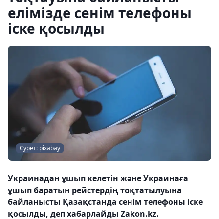
елімізде сенім телефоны
іске қосылды
Сурет: pixabay
Украинадан ұшып келетін және Украинаға
ұшып баратын рейстердің тоқтатылуына
байланысты Қазақстанда сенім телефоны іске
қосылды, деп хабарлайды Zakon.kz.