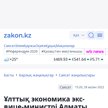
Қаз
Саясат
Әлем
Қаржы
Оқиға
Құқық
Мақалалар
#Референдум-2026
#Қазақстан мақтанышы
+25°
$
469.93
€
541.64
₽
5.71
Басты
Барлық жаңалықтар
Саясат жаңалықтары
Саясат
15:20, 28 ақпан 2022
Ұлттық экономика экс-
вице-министрі Алматы