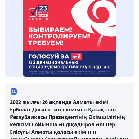
2022 жылғы 26 ақпанда Алматы әкімі
Ерболат Досаевтың өкімімен Қазақстан
Республикасы Президентінің Әкімшілігінің
келісімі бойынша Әбдіқадыров Әлішер
Елісұлы Алматы қаласы әкімінің