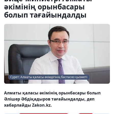
әкімінің орынбасары
болып тағайындалды
Сурет: Алматы қаласы әкімдігінің баспасөз қызметі
Алматы қаласы әкімінің орынбасары болып
Әлішер Әбдіқадыров тағайындалды, деп
хабарлайды Zakon.kz.