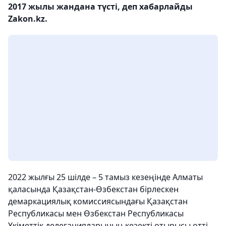
2017 жылы жандана түсті, деп хабарлайды
Zakon.kz.
2022 жылғы 25 шілде – 5 тамыз кезеңінде Алматы
қаласында Қазақстан-Өзбекстан бірлескен
демаркациялық комиссиясындағы Қазақстан
Республикасы мен Өзбекстан Республикасы
Үкіметтік делегацияларының кезекті отырысы өтті,