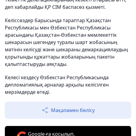
деп хабарлайды ҚР СІМ баспасөз қызметі.
Келіссөздер барысында тараптар Қазақстан
Республикасы мен Өзбекстан Республикасы
арасындағы Қазақстан-Өзбекстан мемлекеттік
шекарасын шегендеу туралы шарт жобасының
мәтінін келісуді және шекараны демаркациялаудың
қорытынды құжаттары жобаларының пакетін
қалыптастыруды аяқтады.
Келесі кездесу Өзбекстан Республикасында
дипломатиялық арналар арқылы келісілген
мерзімдерде өтеді.
Мақаламен бөлісу
Google-ға қосылып,