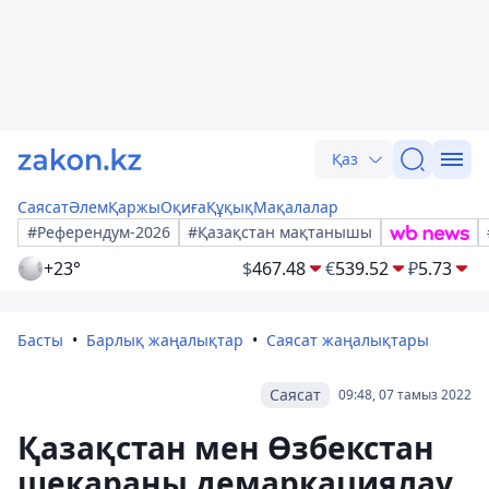
Қаз
Саясат
Әлем
Қаржы
Оқиға
Құқық
Мақалалар
#Референдум-2026
#Қазақстан мақтанышы
+23°
$
467.48
€
539.52
₽
5.73
Басты
Барлық жаңалықтар
Саясат жаңалықтары
Саясат
09:48, 07 тамыз 2022
Қазақстан мен Өзбекстан
шекараны демаркациялау