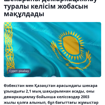
туралы келісім жобасын
мақұлдады
Сурет: pixabay
Өзбекстан мен Қазақстан арасындағы шекара
ұзындығы 2,1 мың шақырымнан асады, оны
демаркациялау бойынша келіссөздер 2003
жылы қолға алынып, бұл бағыттағы жұмыстар