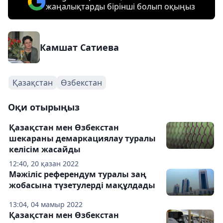
жаңалықтарды бірінші болып оқыңыз
Камшат Сатиева
Қазақстан
Өзбекстан
Оқи отырыңыз
Қазақстан мен Өзбекстан
шекараны демаркациялау туралы
келісім жасайды
12:40, 20 қазан 2022
Мәжіліс референдум туралы заң
жобасына түзетулерді мақұлдады
13:04, 04 мамыр 2022
Қазақстан мен Өзбекстан