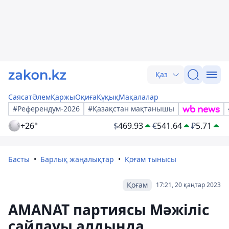
Қаз
Саясат
Әлем
Қаржы
Оқиға
Құқық
Мақалалар
#Референдум-2026
#Қазақстан мақтанышы
+26°
$
469.93
€
541.64
₽
5.71
Басты
Барлық жаңалықтар
Қоғам тынысы
Қоғам
17:21, 20 қаңтар 2023
AMANAT партиясы Мәжіліс
сайлауы алдында