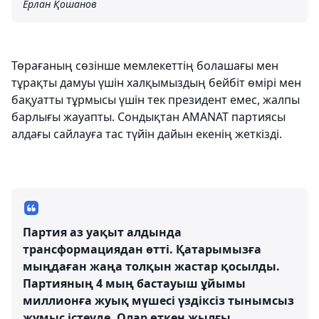
Ерлан Қошанов
Төрағаның сөзінше мемлекеттің болашағы мен
тұрақты дамуы үшін халқымыздың бейбіт өмірі мен
бақуатты тұрмысы үшін тек президент емес, жалпы
барлығы жауапты. Сондықтан AMANAT партиясы
алдағы сайлауға тас түйін дайын екенің жеткізді.
Партия аз уақыт алдында
трансформациядан өтті. Қатарымызға
мыңдаған жаңа толқын жастар қосылды.
Партияның 4 мың бастауыш ұйымы
миллионға жуық мүшесі үздіксіз тынымсыз
жұмыс істеуде. Олар өткен жылғы