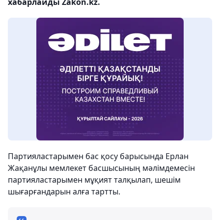
хабарлайды Zakon.kz.
Партияластарымен бас қосу барысында Ерлан
Жақанұлы мемлекет басшысының мәлімдемесін
партияластарымен мұқият талқылап, шешім
шығарғандарын алға тартты.