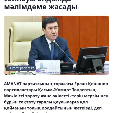
мәлімдеме жасады
Сурет: parlam.kz
AMANAT партиясының төрағасы Ерлан Қошанов
партияластары Қасым-Жомарт Тоқаевтың
Мәжілісті тарату және өкілеттіктерін мерзімінен
бұрын тоқтату туралы қаулыларға қол
қойғанын толық қолдайтынын жеткізді, деп