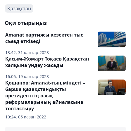
Қазақстан
Оқи отырыңыз
Amanat партиясы кезектен тыс
съезд өткізеді
13:42, 31 қаңтар 2023
Қасым-Жомарт Тоқаев Қазақстан
халқына үндеу жасады
16:06, 19 қаңтар 2023
Қошанов: Amanat-тың міндеті –
барша қазақстандықты
президенттің озық
реформаларының айналасына
топтастыру
10:24, 06 қазан 2022