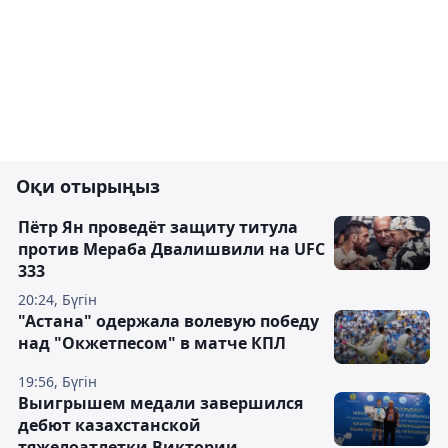
Оқи отырыңыз
Пётр Ян проведёт защиту титула
против Мераба Двалишвили на UFC
333
20:24, Бүгін
"Астана" одержала волевую победу
над "Окжетпесом" в матче КПЛ
19:56, Бүгін
Выигрышем медали завершился
дебют казахстанской
тяжелоатлетки Виктории