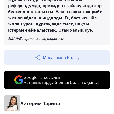
референдумда, президент сайлауында зор
белсенділік танытты. Үлкен саяси тәжірибе
жинап әбден шыңдалды. Ең бастысы біз
жалаң ұран, құрғақ уәде емес, нақты
істермен айналыстық. Оған халық куә.
AMANAT партиясының төрағасы
Мақаламен бөлісу
Google-ға қосылып,
жаңалықтарды бірінші болып оқыңыз
Айгерим Тарина