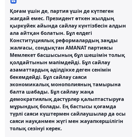
Қоғам үшін де, партия үшін де күтпеген
жағдай емес. Президент өткен жылдың
қыркүйек айында сайлау күнтізбесін алдын
ала айтқан болатын. Бұл елдегі
Конституциялық реформалардың заңды
жалғасы, сондықтан AMANAT партиясы
Мемлекет басшысының бұл шешімін толық
қолдайтынын мәлімдейді. Бұл сайлау
азаматтардың әділдікке деген сенімін
бекемдейді. Бұл сайлау саяси
экономикалық монополияның тамырына
балта шабады. Бұл сайлау жаңа
демократиялық дәстүрлер қалыптастыруға
мұрындық болады. Ең бастысы қоғамда
түрлі саяси күштермен сайлаушылар да осы
саяси науқанмен жүгі мен жауапкершілігін
толық сезінуі керек.