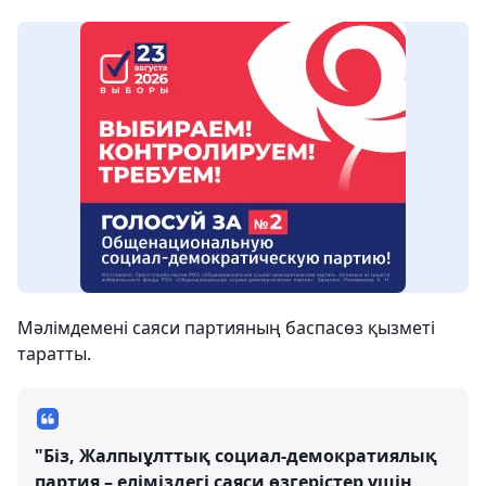
Мәлімдемені саяси партияның баспасөз қызметі
таратты.
"Біз, Жалпыұлттық социал-демократиялық
партия – еліміздегі саяси өзгерістер үшін