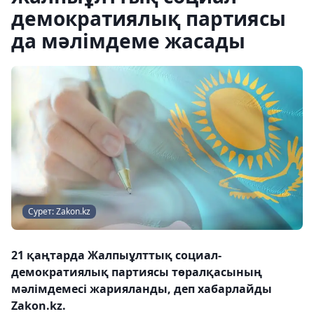
демократиялық партиясы
да мәлімдеме жасады
Сурет: Zakon.kz
21 қаңтарда Жалпыұлттық социал-
демократиялық партиясы төралқасының
мәлімдемесі жарияланды, деп хабарлайды
Zakon.kz.