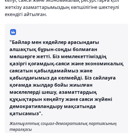
келуі, саяси және экономикалық ресурстарға қол
жеткізу азаматтарымыздың көпшілігіне шектеулі
екендігі айтылған.
"Байлар мен кедейлер арасындағы
алшақтық бұрын-соңды болмаған
мөлшерге жетті. Біз мемлекеттіміздің
қазіргі қоғамдық-саяси және экономикалық
саясатын қабылдамаймыз және
қабылдағымыз да келмейді. Біз сайлауға
қоғамда жылдар бойы жиылған
мәселелерді шешу, азаматтардың
құқықтарын кеңейту және саяси жүйені
демократияландыру мақсатында
қатысамыз".
Жалпыұлттық социал-демократиялық партиясының
төралқасы