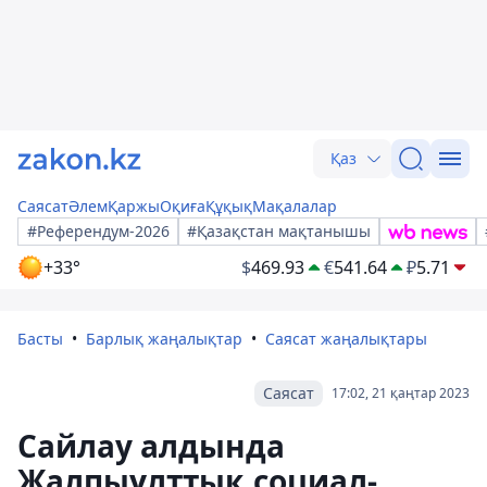
Қаз
Саясат
Әлем
Қаржы
Оқиға
Құқық
Мақалалар
#Референдум-2026
#Қазақстан мақтанышы
+33°
$
469.93
€
541.64
₽
5.71
Басты
Барлық жаңалықтар
Саясат жаңалықтары
Саясат
17:02, 21 қаңтар 2023
Сайлау алдында
Жалпыұлттық социал-