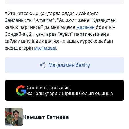
Айта кетсек, 20 қаңтарда алдағы сайлауға
байланысты "Amanat", "Ақ жол" және "Қазақстан
халық партиясы" да мәлімдеме
жасаған
болатын.
Сондай-ақ 21 қаңтарда "Ауыл" партиясы жаңа
сайлау циклінде адал және ашық күреске дайын
екендіктерін
мәлімдеді
.
Мақаламен бөлісу
Google-ға қосылып,
жаңалықтарды бірінші болып оқыңыз
Камшат Сатиева