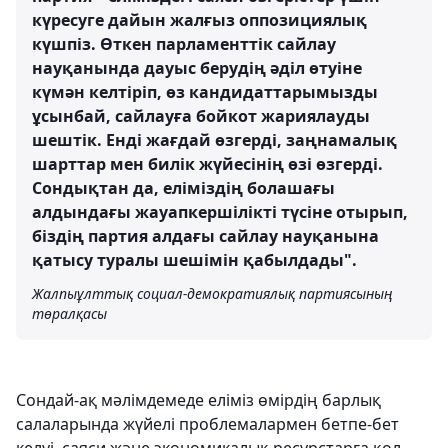
күресуге дайын жалғыз оппозициялық
күшпіз. Өткен парламенттік сайлау
науқанында дауыс берудің әділ өтуіне
күмән келтіріп, өз кандидаттарымызды
ұсынбай, сайлауға бойкот жариялауды
шештік. Енді жағдай өзгерді, заңнамалық
шарттар мен билік жүйесінің өзі өзгерді.
Сондықтан да, еліміздің болашағы
алдындағы жауапкершілікті түсіне отырып,
біздің партия алдағы сайлау науқанына
қатысу туралы шешімін қабылдады".
Жалпыұлттық социал-демократиялық партиясының
төралқасы
Сондай-ақ мәлімдемеде еліміз өмірдің барлық
салаларында жүйелі проблемалармен бетпе-бет