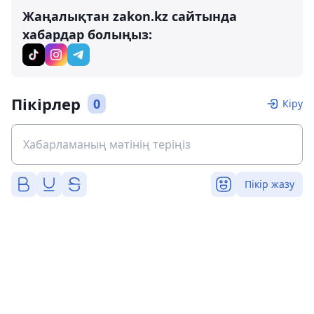
Жаңалықтан zakon.kz сайтында
хабардар болыңыз:
Пікірлер
0
Кіру
Пікір жазу