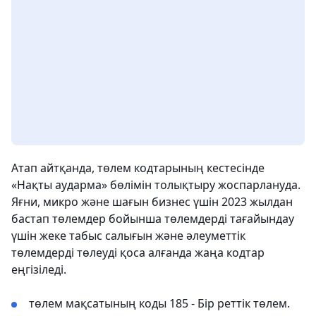
Атап айтқанда, төлем кодтарының кестесінде
«Нақты аударма» бөлімін толықтыру жоспарлануда.
Яғни, микро және шағын бизнес үшін 2023 жылдан
бастап төлемдер бойынша төлемдерді тағайындау
үшін жеке табыс салығын және әлеуметтік
төлемдерді төлеуді қоса алғанда жаңа кодтар
еңгізіледі.
төлем мақсатының коды 185 - Бір реттік төлем.