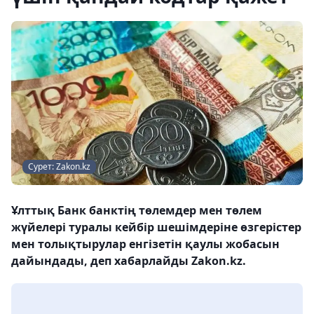
Сурет: Zakon.kz
Ұлттық Банк банктің төлемдер мен төлем
жүйелері туралы кейбір шешімдеріне өзгерістер
мен толықтырулар енгізетін қаулы жобасын
дайындады, деп хабарлайды Zakon.kz.