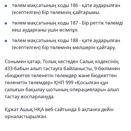
төлем мақсатының коды 186 - қате аударылған
(есептелген) бір төлемнің қайтарымы.
төлем мақсатының коды 187 - Бір реттік төлемді
кеш аударғаны үшін өсімпұл.
төлем мақсатының коды 188 - қате аударылған
(есептелген) бір төлемнің мөлшерін қайтару.
Сонымен қатар, Толық кестеден Салық кодексінің
433-бабын алып тастауға байланысты, 9-бөлімнен
«Бюджетке төленетін төлемдер және бюджеттен
төленетін төлемдер» ҚНП 999 «Қосылған құн
салығын бақылау шотының операциялары» алып
тастау жоспарлануда.
Құжат Ашық НҚА веб-сайтында 6 ақпанға дейін
орналастырылған.