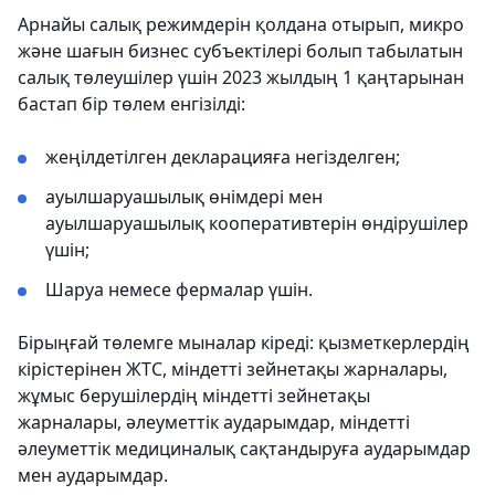
Арнайы салық режимдерін қолдана отырып, микро
және шағын бизнес субъектілері болып табылатын
салық төлеушілер үшін 2023 жылдың 1 қаңтарынан
бастап бір төлем енгізілді:
жеңілдетілген декларацияға негізделген;
ауылшаруашылық өнімдері мен
ауылшаруашылық кооперативтерін өндірушілер
үшін;
Шаруа немесе фермалар үшін.
Бірыңғай төлемге мыналар кіреді: қызметкерлердің
кірістерінен ЖТС, міндетті зейнетақы жарналары,
жұмыс берушілердің міндетті зейнетақы
жарналары, әлеуметтік аударымдар, міндетті
әлеуметтік медициналық сақтандыруға аударымдар
мен аударымдар.