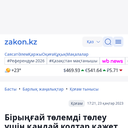
Қаз
Саясат
Әлем
Қаржы
Оқиға
Құқық
Мақалалар
#Референдум-2026
#Қазақстан мақтанышы
+23°
$
469.93
€
541.64
₽
5.71
Басты
Барлық жаңалықтар
Қоғам тынысы
Қоғам
17:21, 23 қаңтар 2023
Бірыңғай төлемді төлеу
үшін қандай кодтар қажет