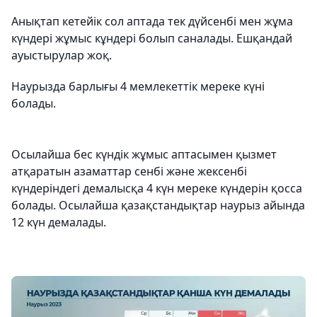
Анықтап кетейік сол аптада тек дүйсенбі мен жұма
күндері жұмыс кұндері болып саналады. Ешқандай
ауыстырулар жоқ.
Наурызда барлығы 4 мемлекеттік мереке күні
болады.
Осылайша бес күндік жұмыс аптасымен қызмет
атқаратын азаматтар сенбі және жексенбі
күндеріндегі демалысқа 4 күн мереке күндерін қосса
болады. Осылайша қазақстандықтар наурыз айында
12 күн демалады.