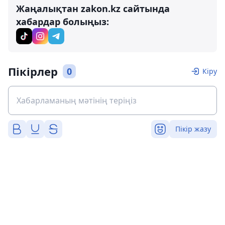
Жаңалықтан zakon.kz сайтында
хабардар болыңыз:
Пікірлер
0
Кіру
Пікір жазу