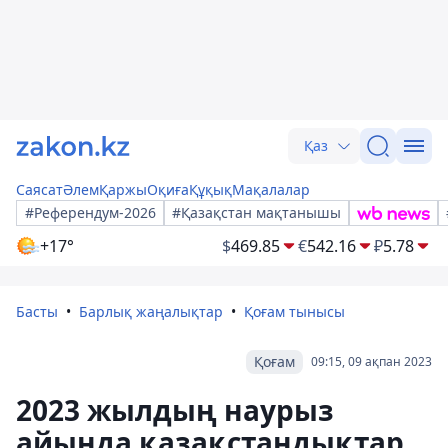
Қаз
Саясат
Әлем
Қаржы
Оқиға
Құқық
Мақалалар
#Референдум-2026
#Қазақстан мақтанышы
+17°
$
469.85
€
542.16
₽
5.78
Басты
Барлық жаңалықтар
Қоғам тынысы
Қоғам
09:15, 09 ақпан 2023
2023 жылдың наурыз
айында қазақстандықтар