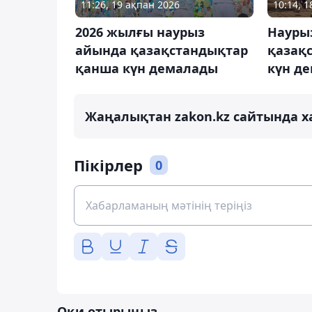
11:26, 19 ақпан 2026
10:14, 
2026 жылғы наурыз
Науры
айында қазақстандықтар
қазақ
қанша күн демалады
күн д
Жаңалықтан zakon.kz сайтында х
Пікірлер
0
Оқи отырыңыз