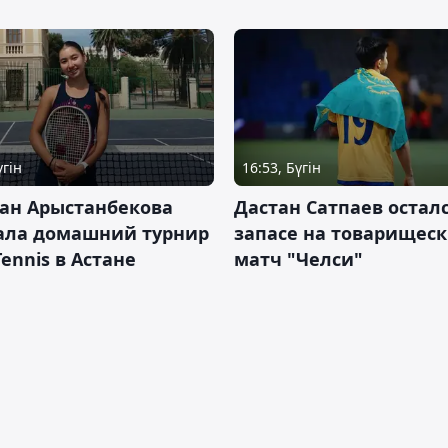
үгін
16:53, Бүгін
ан Арыстанбекова
Дастан Сатпаев осталс
ала домашний турнир
запасе на товарищес
Tennis в Астане
матч "Челси"