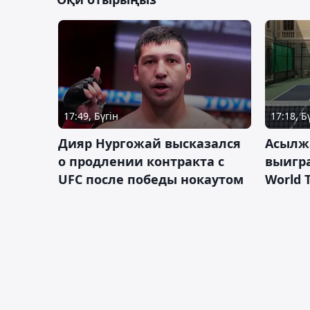
17:49, Бүгін
17:18, Б
Дияр Нургожай высказался
Асылж
о продлении контракта с
выигр
UFC после победы нокаутом
World 