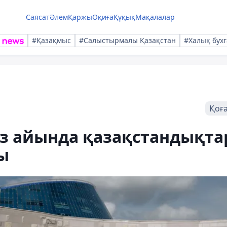
Саясат
Әлем
Қаржы
Оқиға
Құқық
Мақалалар
#Қазақмыс
#Салыстырмалы Қазақстан
#Халық бухг
Қоғ
з айында қазақстандықта
ы