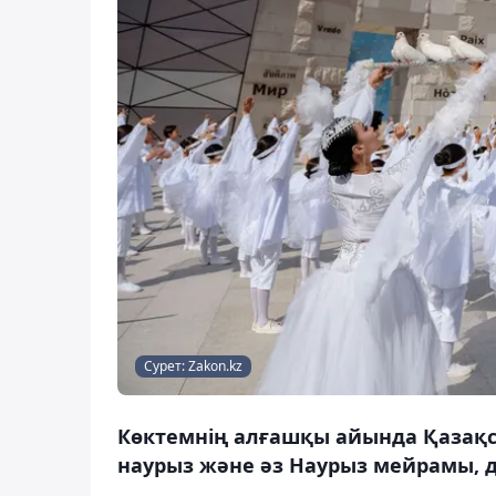
Сурет: Zakon.kz
Көктемнің алғашқы айында Қазақста
наурыз және әз Наурыз мейрамы, д