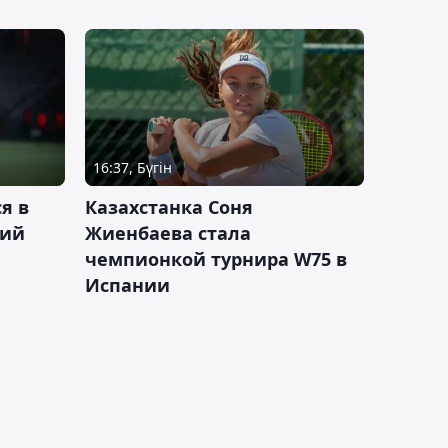
16:37, Бүгін
я в
Казахстанка Соня
кий
Жиенбаева стала
чемпионкой турнира W75 в
Испании