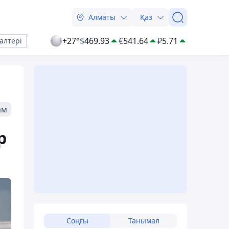
Алматы
Қаз
+27°
$
469.93
€
541.64
₽
5.71
алтері
ам
р
Соңғы
Танымал