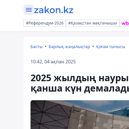
#Референдум-2026
#Қазақстан мақтанышы
Басты
Барлық жаңалықтар
Қоғам тынысы
10:42, 04 ақпан 2025
2025 жылдың науры
қанша күн демалад