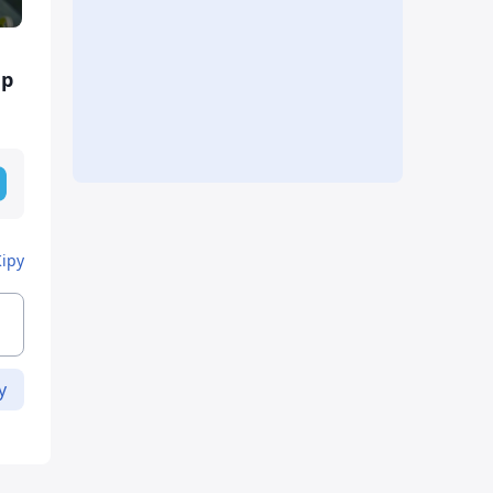
ар
Кіру
у