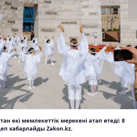
н екі мемлекеттік мерекені атап өтеді: 8
еп хабарлайды Zakon.kz.