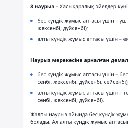
8 наурыз
– Халықаралық әйелдер күні
бес күндік жұмыс аптасы үшін – үш 
жексенбі, дүйсенбі);
алты күндік жұмыс аптасы үшін – ек
Наурыз мерекесіне арналған демал
бес күндік жұмыс аптасы үшін – бес 
сенбі, жексенбі, дүйсенбі, сейсенбі)
алты күндік жұмыс аптасы үшін – тө
сенбі, жексенбі, дүйсенбі).
Жалпы наурыз айында бес күндік жұмы
болады. Ал алты күндік жұмыс аптасын