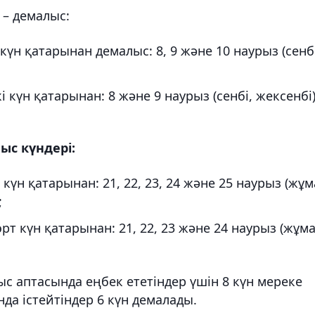
 – демалыс:
күн қатарынан демалыс: 8, 9 және 10 наурыз (сенбі
і күн қатарынан: 8 және 9 наурыз (сенбі, жексенбі)
ыс күндері:
күн қатарынан: 21, 22, 23, 24 және 25 наурыз (жұм
;
рт күн қатарынан: 21, 22, 23 және 24 наурыз (жұма
с аптасында еңбек ететіндер үшін 8 күн мереке
да істейтіндер 6 күн демалады.