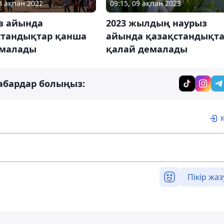
09:15, 09 ақпан 2023
18 ақпан 2022
2023 жылдың наурыз
з айында
айында қазақстандықт
стандықтар қанша
қалай демалады
емалады
абардар болыңыз:
Пікір жаз