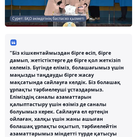
Сурет: БҚО әкімдігінің баспасөз қызметі
"Біз кішкентаймыздан бірге өсіп, бірге
дамып, жетістіктерге де бірге қол жеткізіп
келеміз. Бүгінде еліміз, болашағымыз үшін
маңызды таңдауды бірге жасау
мақсатында сайлауға келдік. Біз болашақ
ұрпақты тәрбиелеуші ұстаздармыз.
Еліміздің саналы азаматтарын
қалыптастыру үшін өзіміз де саналы
болуымыз керек. Сайлауға ел ертеңін
ойлаған, халқы үшін жаны ашыған
болашақ ұрпақты оқытып, тәрбиелейтін
азаматтарымыз міндетті түрде қатысуы