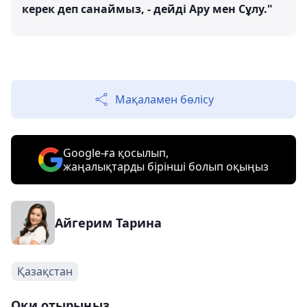
керек деп санаймыз, - дейді Ару мен Сұлу."
Мақаламен бөлісу
Google-ға қосылып,
жаңалықтарды бірінші болып оқыңыз
Айгерим Тарина
Қазақстан
Оқи отырыңыз