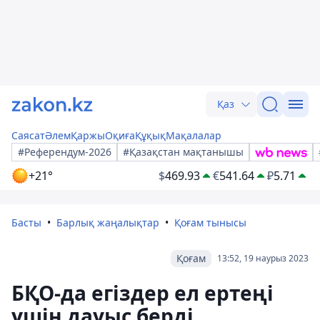
Қаз
Саясат
Әлем
Қаржы
Оқиға
Құқық
Мақалалар
#Референдум-2026
#Қазақстан мақтанышы
+21°
$
469.93
€
541.64
₽
5.71
Басты
Барлық жаңалықтар
Қоғам тынысы
Қоғам
13:52, 19 наурыз 2023
БҚО-да егіздер ел ертеңі
үшін дауыс берді