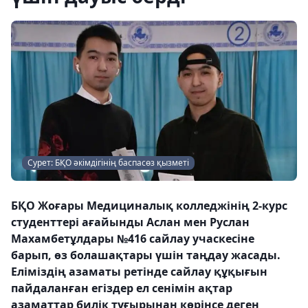
Сурет: БҚО әкімдігінің баспасөз қызметі
БҚО Жоғары Медициналық колледжінің 2-курс
студенттері ағайынды Аслан мен Руслан
Махамбетұлдары №416 сайлау учаскесіне
барып, өз болашақтары үшін таңдау жасады.
Еліміздің азаматы ретінде сайлау құқығын
пайдаланған егіздер ел сенімін ақтар
азаматтар билік тұғырынан көрінсе деген