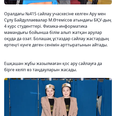
Оралдағы №415 сайлау учаскесіне келген Ару мен
Сұлу Байдуллаевалар М.Өтемісов атындағы БҚУ-дың
4 курс студенттері. Физика-информатика
мамандығы бойынша білім алып жатқан арулар
оқуда да озат. Болашақ ұстаздар сайлау жастардың
ертеңгі күнге деген сенімін арттыратынын айтады.
Ешқашан жұбы жазылмаған қос ару сайлауға да
бірге келіп өз таңдауларын жасады.