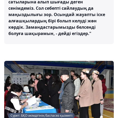
сатыларына алып шығады деген
сенімдеміз. Сол себепті сайлаудың да
маңыздылығы зор. Осындай жауапты іске
алғашқылардың бірі болып келуді жөн
көрдік. Замандастарымызды белсенді
болуға шақырамын, - дейді егіздер."
Сурет: БҚО әкімдігінің баспасөз қызметі