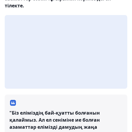
тілекте.
"Біз еліміздің бай-қуатты болғанын
қалаймыз. Ал ел сеніміне ие болған
азаматтар елімізді дамудың жаңа