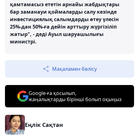
қамтамасыз ететін арнайы жабдықтары
бар заманауи қоймаларды салу кезінде
инвестициялық салымдарды өтеу үлесін
25%-дан 50%-ға дейін арттыру жүргізіліп
жатыр", - деді Ауыл шаруашылығы
министрі.
Мақаламен бөлісу
Google-ға қосылып,
жаңалықтарды бірінші болып оқыңыз
Еңлік Сақтан