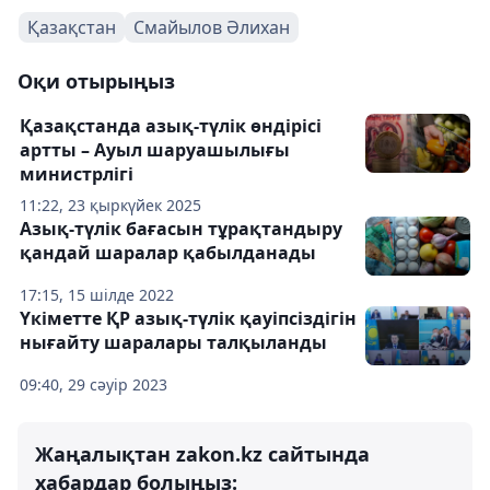
Қазақстан
Смайылов Әлихан
Оқи отырыңыз
Қазақстанда азық-түлік өндірісі
артты – Ауыл шаруашылығы
министрлігі
11:22, 23 қыркүйек 2025
Азық-түлік бағасын тұрақтандыру
қандай шаралар қабылданады
17:15, 15 шілде 2022
Үкіметте ҚР азық-түлік қауіпсіздігін
нығайту шаралары талқыланды
09:40, 29 сәуір 2023
Жаңалықтан zakon.kz сайтында
хабардар болыңыз: