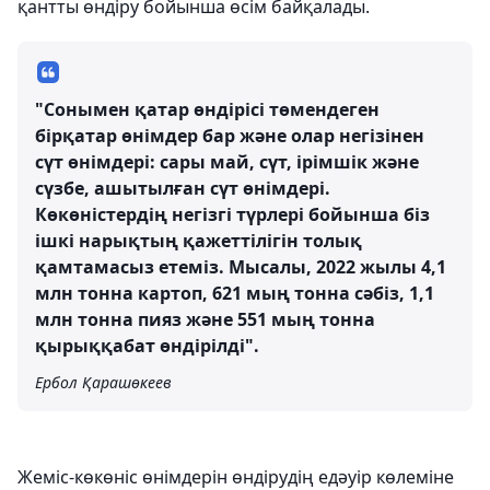
қантты өндіру бойынша өсім байқалады.
"Сонымен қатар өндірісі төмендеген
бірқатар өнімдер бар және олар негізінен
сүт өнімдері: сары май, сүт, ірімшік және
сүзбе, ашытылған сүт өнімдері.
Көкөністердің негізгі түрлері бойынша біз
ішкі нарықтың қажеттілігін толық
қамтамасыз етеміз. Мысалы, 2022 жылы 4,1
млн тонна картоп, 621 мың тонна сәбіз, 1,1
млн тонна пияз және 551 мың тонна
қырыққабат өндірілді".
Ербол Қарашөкеев
Жеміс-көкөніс өнімдерін өндірудің едәуір көлеміне