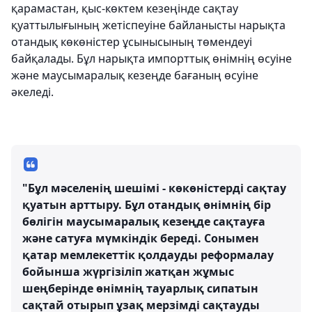
қарамастан, қыс-көктем кезеңінде сақтау
қуаттылығының жетіспеуіне байланысты нарықта
отандық көкөністер ұсынысының төмендеуі
байқалады. Бұл нарықта импорттық өнімнің өсуіне
және маусымаралық кезеңде бағаның өсуіне
әкеледі.
"Бұл мәселенің шешімі - көкөністерді сақтау
қуатын арттыру. Бұл отандық өнімнің бір
бөлігін маусымаралық кезеңде сақтауға
және сатуға мүмкіндік береді. Сонымен
қатар мемлекеттік қолдауды реформалау
бойынша жүргізіліп жатқан жұмыс
шеңберінде өнімнің тауарлық сипатын
сақтай отырып ұзақ мерзімді сақтауды