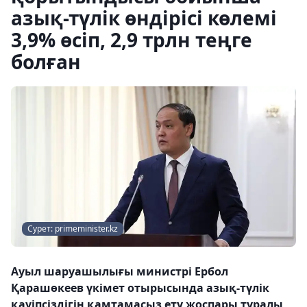
азық-түлік өндірісі көлемі
3,9% өсіп, 2,9 трлн теңге
болған
Сурет: primeminister.kz
Ауыл шаруашылығы министрі Ербол
Қарашөкеев үкімет отырысында азық-түлік
қауіпсіздігін қамтамасыз ету жоспары туралы