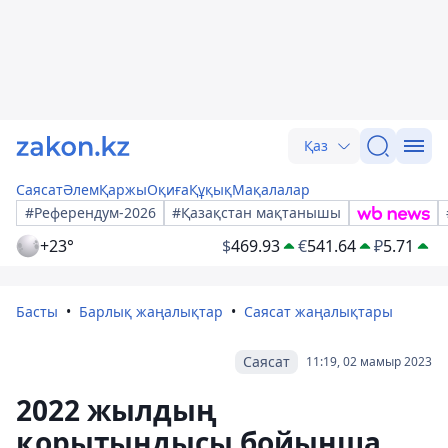
Қаз
Саясат
Әлем
Қаржы
Оқиға
Құқық
Мақалалар
#Референдум-2026
#Қазақстан мақтанышы
+23°
$
469.93
€
541.64
₽
5.71
Басты
Барлық жаңалықтар
Саясат жаңалықтары
Саясат
11:19, 02 мамыр 2023
2022 жылдың
қорытындысы бойынша