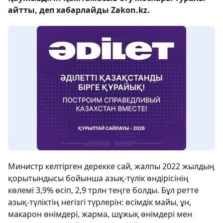
айтты, деп хабарлайды Zakon.kz.
Министр келтірген дерекке сай, жалпы 2022 жылдың
қорытындысы бойынша азық-түлік өндірісінің
көлемі 3,9% өсіп, 2,9 трлн теңге болды. Бұл ретте
азық-түліктің негізгі түрлерін: өсімдік майы, ұн,
макарон өнімдері, жарма, шұжық өнімдері мен