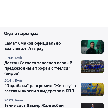
Оқи отырыңыз
Самат Смаков официально
возглавил "Атырау"
21:06, Бүгін
Дастан Сатпаев завоевал первый
предсезонный трофей с "Челси"
(видео)
20:41, Бүгін
"Ордабасы" разгромил "Жетысу" в
гостях и укрепил лидерство в КПЛ
20:03, Бүгін
Теннисист Дамир Жалгасбай