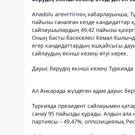
Anadolu агенттігінің хабарлауынша, 
пайызы саналған кезде кандидаттар 
сайлаушылардың 49,42 пайызы қазіргі
Оның басты бәсекелесі Кемал Кылычда
егер кандидаттардың ешқайсысы дау
сайлаудың екінші кезеңі өтуі керек.
Дауыс берудің екінші кезеңі Түркияда
Ал Анкарада жүздеген адам дауыс беру
Түркияда президент сайлауымен қатар
санау 95 пайызды құрады. Алдын ала 
партиясы – 49,47%, оппозициялық Рес