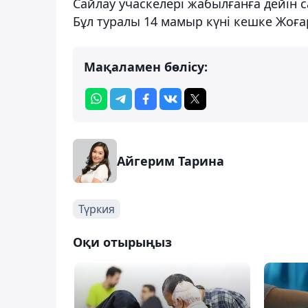
Сайлау учаскелері жабылғанға дейін 
Бұл туралы 14 мамыр күні кешке Жоға
Мақаламен бөлісу:
Айгерим Тарина
Түркия
Оқи отырыңыз