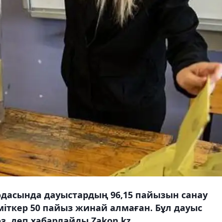
одасында дауыстардың 96,15 пайызын санау
іткер 50 пайыз жинай алмаған. Бұл дауыс
өз, деп хабарлайды Zakon.kz.