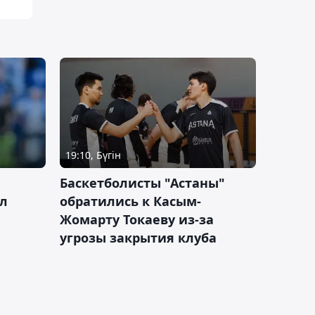
19:10, Бүгін
ч
Баскетболисты "Астаны"
л
обратились к Касым-
Жомарту Токаеву из-за
угрозы закрытия клуба