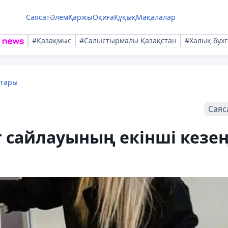
Саясат
Әлем
Қаржы
Оқиға
Құқық
Мақалалар
#Қазақмыс
#Салыстырмалы Қазақстан
#Халық бухг
қтары
Саяс
 сайлауының екінші кезең