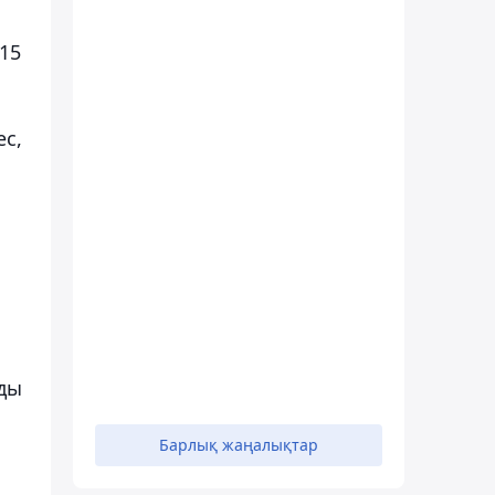
15
ес,
рды
Барлық жаңалықтар