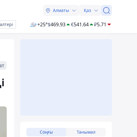
Алматы
Қаз
+25°
$
469.93
€
541.64
₽
5.71
алтері
ат
і
Соңғы
Танымал