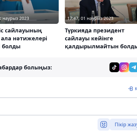
20 наурыз 2023
17:47, 01 наурыз 2023
іс сайлауының
Түркияда президент
 ала нәтижелері
сайлауы кейінге
і болды
қалдырылмайтын болд
абардар болыңыз:
Пікір жаз