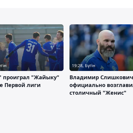
үгін
19:28, Бүгін
" проиграл "Жайыку"
Владимир Слишкови
е Первой лиги
официально возглави
столичный "Женис"