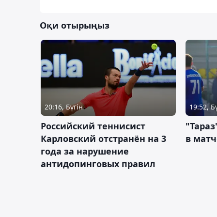
Оқи отырыңыз
20:16, Бүгін
19:52, Б
Российский теннисист
"Тараз
Карловский отстранён на 3
в матч
года за нарушение
антидопинговых правил