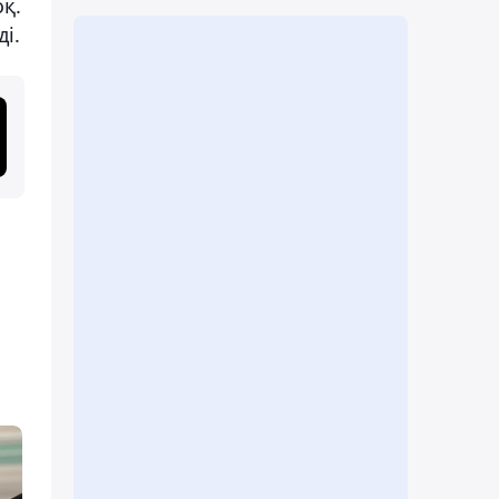
қ.
і.