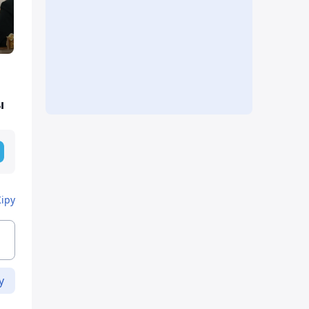
ы
Кіру
у