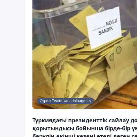
Сурет: Тwitter/anadoluagency
Түркиядағы президенттік сайлау д
қорытындысы бойынша бірде-бір үм
берудің екінші кезеңі өтеді деген с