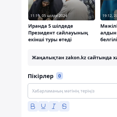
11:19, 05 шілде 2024
19:12, 
Иранда 5 шілдеде
Мәжіл
Президент сайлауының
алдын
екінші туры өтеді
белгіл
Жаңалықтан zakon.kz сайтында х
Пікірлер
0