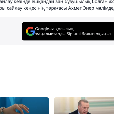
сайлау кезінде ешқандай заң бұзушылық болған жо
ры сайлау кеңесінің төрағасы Ахмет Энер мәлімдед
Google-ға қосылып,
жаңалықтарды бірінші болып оқыңыз