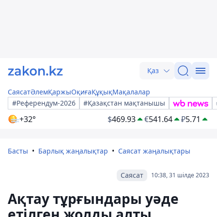
Қаз
Саясат
Әлем
Қаржы
Оқиға
Құқық
Мақалалар
#Референдум-2026
#Қазақстан мақтанышы
+32°
$
469.93
€
541.64
₽
5.71
Басты
Барлық жаңалықтар
Саясат жаңалықтары
Саясат
10:38, 31 шілде 2023
Ақтау тұрғындары уәде
етілген жолды алты