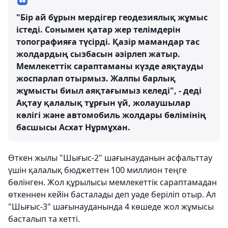
"Бір ай бұрын мердігер геодезиялық жұмыс
істеді. Сонымен қатар жер телімдерін
топографияға түсірді. Қазір мамандар тас
жолдардың сызбасын әзірлеп жатыр.
Мемлекеттік сараптаманы күзде аяқтауды
жоспарлап отырмыз. Жалпы барлық
жұмысты биыл аяқтағымыз келеді", - деді
Ақтау қалалық тұрғын үй, жолаушылар
көлігі және автомобиль жолдары бөлімінің
басшысы Асхат Нұрмұхан.
Өткен жылы "Шығыс-2" шағынауданын асфальттау
үшін қалалық бюджеттен 100 миллион теңге
бөлінген. Жол құрылысы мемлекеттік сараптамадан
өткеннен кейін басталады деп уәде беріліп отыр. Ал
"Шығыс-3" шағынауданында 4 көшеде жол жұмысы
басталып та кетті.