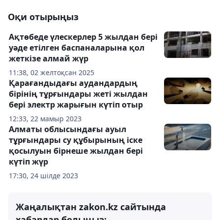
Оқи отырыңыз
Ақтөбеде үлескерлер 5 жылдан бері
уәде етілген баспаналарына қол
жеткізе алмай жүр
11:38, 02 желтоқсан 2025
Қарағандыдағы аудандардың
бірінің тұрғындары жеті жылдан
бері электр жарығын күтіп отыр
12:33, 22 мамыр 2023
Алматы облысындағы ауыл
тұрғындары су құбырының іске
қосылуын бірнеше жылдан бері
күтіп жүр
17:30, 24 шілде 2023
Жаңалықтан zakon.kz сайтында
хабардар болыңыз: