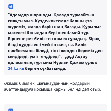
"Адамдар шаршады. Қалада тұрмайтын
сияқтымыз. Күзде-көктемде балшықта
жүреміз, жазда бәрін шаң басады. Құрылыс
мәселесі 6 жылдан бері шешілмей тұр.
Бірнеше рет биліктен көмек сұрадық. Бірақ
бізді құдды естімейтін сияқты. Билік
проблеманы біледі, тіпті жөндеп береміз деп
сендіреді, үміттендіреді", - деді Ақтау
қаласының тұрғыны Нұрлан Қожамқұлов
24.kz-ке
берген сұхбатында.
Әкімдік биыл екі шағынауданның жолдарын
абаттандыруға қосымша қаржы бөлінді деп отыр.