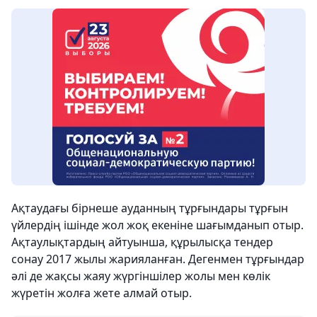
Ақтаудағы бірнеше ауданның тұрғындары тұрғын
үйлердің ішінде жол жоқ екеніне шағымданып отыр.
Ақтаулықтардың айтуынша, құрылысқа тендер
сонау 2017 жылы жарияланған. Дегенмен тұрғындар
әлі де жақсы жаяу жүргіншілер жолы мен көлік
жүретін жолға жете алмай отыр.