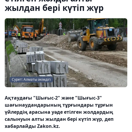
жылдан бері күтіп жүр
Сурет: Алматы әкімдігі
Ақтаудағы "Шығыс-2" және "Шығыс-3"
шағынаудандарының тұрғындары тұрғын
үйлердің арасына уәде етілген жолдардың
салынуын алты жылдан бері күтіп жүр, деп
хабарлайды Zakon.kz.