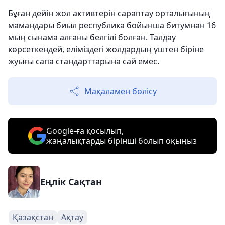
Бұған дейін жол активтерін сараптау орталығының
мамандары биыл республика бойынша битумнан 16
мың сынама алғаны белгілі болған. Талдау
көрсеткендей, еліміздегі жолдардың үштен біріне
жуығы сапа стандарттарына сай емес.
Мақаламен бөлісу
Google-ға қосылып,
жаңалықтарды бірінші болып оқыңыз
Еңлік Сақтан
Қазақстан
Ақтау