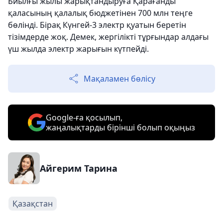
Биылғы жылы жарықтандыруға Қарағанды ​​
қаласының қалалық бюджетінен 700 млн теңге
бөлінді. Бірақ Күнгей-3 электр қуатын беретін
тізімдерде жоқ. Демек, жергілікті тұрғындар алдағы
үш жылда электр жарығын күтпейді.
Мақаламен бөлісу
Google-ға қосылып,
жаңалықтарды бірінші болып оқыңыз
Айгерим Тарина
Қазақстан