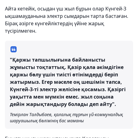
Айта кетейік, осыдан үш жыл бұрын олар Күнгей-3
ықшамауданына электр сымдарын тарта бастаған.
Бірақ әзірге күнгейліктердің үйіне жарық
түсірілмеген.
"Қаржы тапшылығына байланысты
жұмысты тоқтаттық. Қазір қала әкімдігіне
қаржы бөлу үшін тиісті өтінімдерді беріп
жатырмыз. Егер мәселе оң шешімін тапса,
Күнгей-3-ті электр желісіне қосамыз. Қазіргі
уақытта мен мүмкін емес. жыл соңына
дейін жарықтандыру болады деп айту".
Темірлан Талдыбаев, қалалық тұрғын үй-коммуналдық
шаруашылық бөлімінің бас маманы