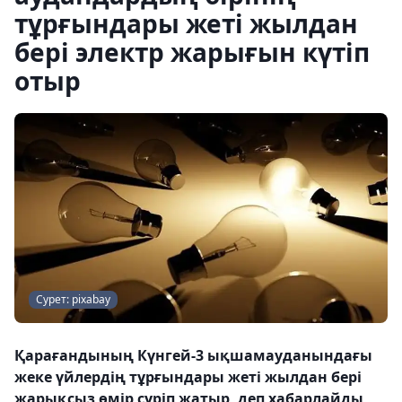
тұрғындары жеті жылдан
бері электр жарығын күтіп
отыр
Сурет: pixabay
Қарағандының Күнгей-3 ықшамауданындағы
жеке үйлердің тұрғындары жеті жылдан бері
жарықсыз өмір сүріп жатыр, деп хабарлайды