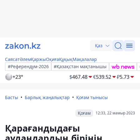
Қаз
Саясат
Әлем
Қаржы
Оқиға
Құқық
Мақалалар
#Референдум-2026
#Қазақстан мақтанышы
+23°
$
467.48
€
539.52
₽
5.73
Басты
Барлық жаңалықтар
Қоғам тынысы
Қоғам
12:33, 22 мамыр 2023
Қарағандыдағы
аудандардың бірінің