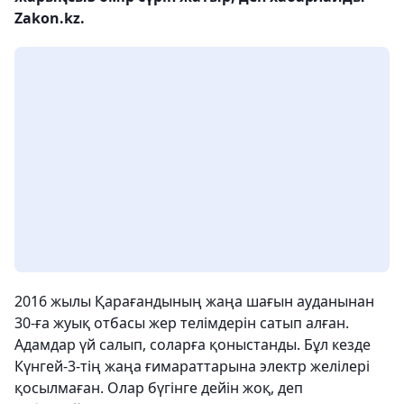
Zakon.kz.
2016 жылы Қарағандының жаңа шағын ауданынан
30-ға жуық отбасы жер телімдерін сатып алған.
Адамдар үй салып, соларға қоныстанды. Бұл кезде
Күнгей-3-тің жаңа ғимараттарына электр желілері
қосылмаған. Олар бүгінге дейін жоқ, деп