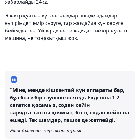
хабарлайды 24kz.
Электр қуатын күткен жылдар ішінде адамдар
әупірімдеп өмір сүруге, тар жағдайда күн көруге
бейімделген. Үйлерде не теледидар, не кір жуғыш
машина, не тоңазытқыш жоқ.
"Міне, менде кішкентай күн аппараты бар,
бұл бізге бір тәулікке жетеді. Енді оны 1-2
сағатқа қосамыз, содан кейін
зарядтағышты қоямыз, бітті, содан кейін ол
өшеді. Тек шамдар, пешке де жетпейді."
Әлия Халелова, жергілікті тұрғын