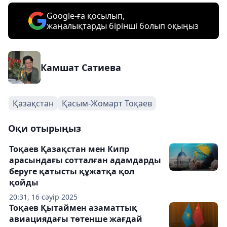
Google-ға қосылып,
жаңалықтарды бірінші болып оқыңыз
Камшат Сатиева
Қазақстан
Қасым-Жомарт Тоқаев
Оқи отырыңыз
Тоқаев Қазақстан мен Кипр
арасындағы сотталған адамдарды
беруге қатысты құжатқа қол
қойды
20:31, 16 сәуір 2025
Тоқаев Қытаймен азаматтық
авиациядағы төтенше жағдай