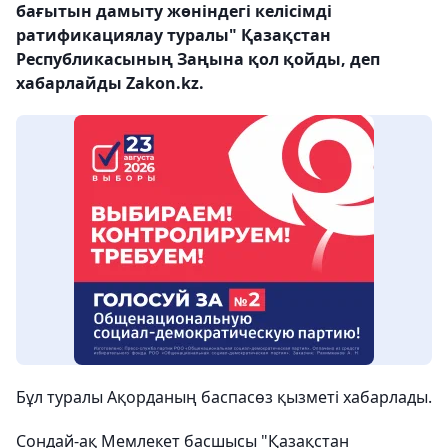
бағытын дамыту жөніндегі келісімді
ратификациялау туралы" Қазақстан
Республикасының Заңына қол қойды, деп
хабарлайды Zakon.kz.
Бұл туралы Ақорданың баспасөз қызметі хабарлады.
Сондай-ақ Мемлекет басшысы "Қазақстан