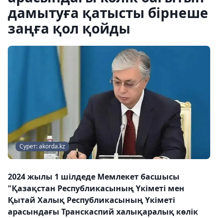
дамытуға қатысты бірнеше
заңға қол қойды
Сурет: akorda.kz
2024 жылы 1 шілдеде Мемлекет басшысы
"Қазақстан Республикасының Үкіметі мен
Қытай Халық Республикасының Үкіметі
арасындағы Транскаспий халықаралық көлік