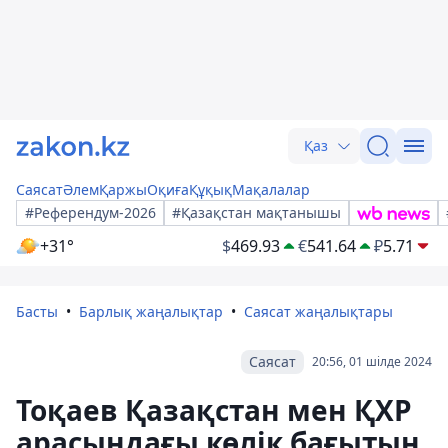
Қаз
Саясат
Әлем
Қаржы
Оқиға
Құқық
Мақалалар
#Референдум-2026
#Қазақстан мақтанышы
+31°
$
469.93
€
541.64
₽
5.71
Басты
Барлық жаңалықтар
Саясат жаңалықтары
Саясат
20:56, 01 шілде 2024
Тоқаев Қазақстан мен ҚХР
арасындағы көлік бағытын