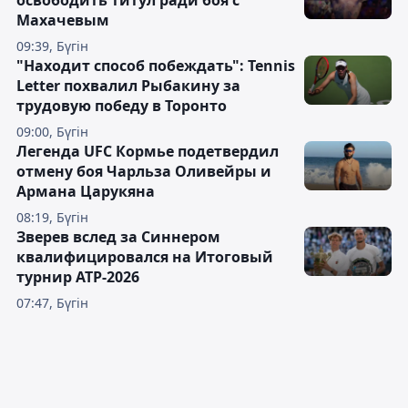
освободить титул ради боя с
Махачевым
09:39, Бүгін
"Находит способ побеждать": Tennis
Letter похвалил Рыбакину за
трудовую победу в Торонто
09:00, Бүгін
Легенда UFC Кормье подетвердил
отмену боя Чарльза Оливейры и
Армана Царукяна
08:19, Бүгін
Зверев вслед за Синнером
квалифицировался на Итоговый
турнир ATP-2026
07:47, Бүгін