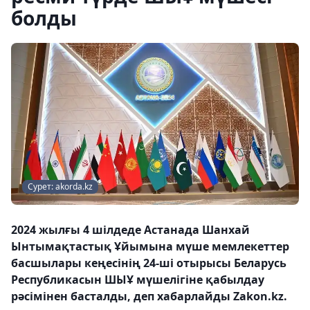
болды
Сурет: akorda.kz
2024 жылғы 4 шілдеде Астанада Шанхай
Ынтымақтастық Ұйымына мүше мемлекеттер
басшылары кеңесінің 24-ші отырысы Беларусь
Республикасын ШЫҰ мүшелігіне қабылдау
рәсімінен басталды, деп хабарлайды Zakon.kz.