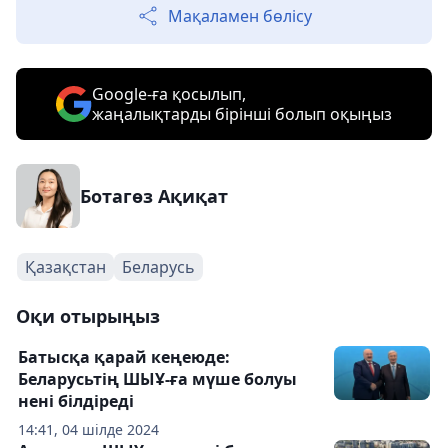
Мақаламен бөлісу
Google-ға қосылып,
жаңалықтарды бірінші болып оқыңыз
Ботагөз Ақиқат
Қазақстан
Беларусь
Оқи отырыңыз
Батысқа қарай кеңеюде:
Беларусьтің ШЫҰ-ға мүше болуы
нені білдіреді
14:41, 04 шілде 2024