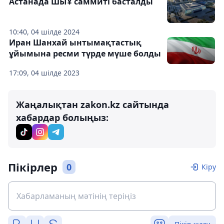
Астанада ШЫҰ саммиті басталды
10:40, 04 шілде 2024
Иран Шанхай ынтымақтастық
ұйымына ресми түрде мүше болды
17:09, 04 шілде 2023
Жаңалықтан zakon.kz сайтында
хабардар болыңыз:
Пікірлер
0
Кіру