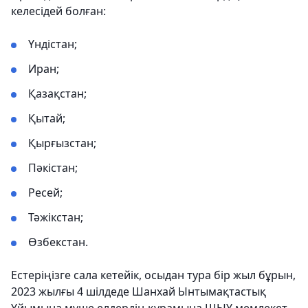
келесідей болған:
Үндістан;
Иран;
Қазақстан;
Қытай;
Қырғызстан;
Пәкістан;
Ресей;
Тәжікстан;
Өзбекстан.
Естеріңізге сала кетейік, осыдан тура бір жыл бұрын,
2023 жылғы 4 шілдеде Шанхай Ынтымақтастық