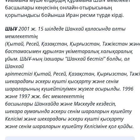
Ұйымына мүше елдердің құрамына ШЫҰ мемлекет
басшылары кеңесінің онлайн-отырысының
қорытындысы бойынша Иран ресми түрде кірді.
ШЫҰ
2001 ж. 15 шілдеде Шанхай қаласында алты
мемлекеттің
(Қытай, Ресей, Қазақстан, Қырғызстан, Тәжікстан жән
бастамасымен құрылған үкіметаралық халықаралық
ұйым. ШЫҰ-ның ізашары "Шанхай бестігі" болды, ал
Шанхай
әріптестігі Қытай, Ресей, Қазақстан, Қырғызстан, Тә
шекарадағы әскери күшті қысқарту және сенім
шараларының күшейтілуімен жүзеге асырылды. 1996
және 1997 жж. бес мемлекеттің
басшылары Шанхайда және Мәскеуде кездесіп,
шекара аумағында әскери сенім шараларын күшейту
Келісімі және шекарадағы әскери күшті қысқарту
және сенім шараларын күшейту Келісіміне қол қойды.