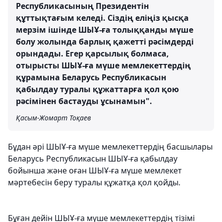
Республикасының Президентін
құттықтағым келеді. Сіздің еліңіз қысқа
мерзім ішінде ШЫҰ-ға толыққанды мүше
болу жолында барлық қажетті рәсімдерді
орындады. Егер қарсылық болмаса,
отырысты ШЫҰ-ға мүше мемлекеттердің
құрамына Беларусь Республикасын
қабылдау туралы құжаттарға қол қою
рәсімінен бастауды ұсынамын".
Қасым-Жомарт Тоқаев
Бұдан әрі ШЫҰ-ға мүше мемлекеттердің басшылары
Беларусь Республикасын ШЫҰ-ға қабылдау
бойынша және оған ШЫҰ-ға мүше мемлекет
мәртебесін беру туралы құжатқа қол қойды.
Бұған дейін ШЫҰ-ға мүше мемлекеттердің тізімі