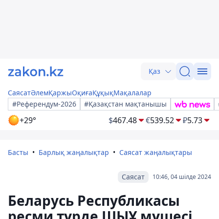
Қаз
Саясат
Әлем
Қаржы
Оқиға
Құқық
Мақалалар
#Референдум-2026
#Қазақстан мақтанышы
+29°
$
467.48
€
539.52
₽
5.73
Басты
Барлық жаңалықтар
Саясат жаңалықтары
Саясат
10:46, 04 шілде 2024
Беларусь Республикасы
ресми түрде ШЫҰ мүшесі