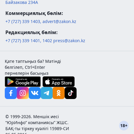
Байзакова 234А
Коммерциялық бөлім:
+7 (727) 339 1403
,
advert@zakon.kz
Редакциялық бөлім:
+7 (727) 339 1401
,
1402
press@zakon.kz
Қате таптыңыз ба? Мәтінді
белгілеп, Ctrl+Enter
пернелерін басыңыз
© 1999-2026. Меншік иесі
“ЮрИнфо” компаниясы” ЖШС.
18+
БАҚ-ты тіркеу куәлігі 15989-СИ