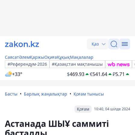
Қаз
Саясат
Әлем
Қаржы
Оқиға
Құқық
Мақалалар
#Референдум-2026
#Қазақстан мақтанышы
+33°
$
469.93
€
541.64
₽
5.71
Басты
Барлық жаңалықтар
Қоғам тынысы
Қоғам
10:40, 04 шілде 2024
Астанада ШЫҰ саммиті
басталды