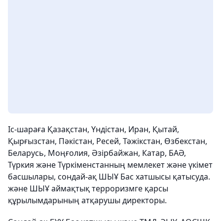
Іс-шараға Қазақстан, Үндістан, Иран, Қытай,
Қырғызстан, Пәкістан, Ресей, Тәжікстан, Өзбекстан,
Беларусь, Моңғолия, Әзірбайжан, Катар, БАӘ,
Түркия және Түркіменстанның мемлекет және үкімет
басшылары, сондай-ақ ШЫҰ Бас хатшысы қатысуда.
және ШЫҰ аймақтық терроризмге қарсы
құрылымдарының атқарушы директоры.