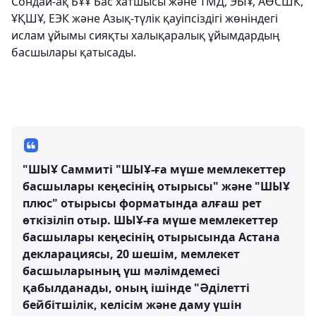
Сондай-ақ БҰҰ Бас хатшысы және ТМД, ЭЫҰ, АӨСШК,
ҰҚШҰ, ЕЭК және Азық-түлік қауіпсіздігі жөніндегі
ислам ұйымы сияқты халықаралық ұйымдардың
басшылары қатысады.
"ШЫҰ Саммиті "ШЫҰ-ға мүше мемлекеттер
басшылары кеңесінің отырысы" және "ШЫҰ
плюс" отырысы форматында алғаш рет
өткізіліп отыр. ШЫҰ-ға мүше мемлекеттер
басшылары кеңесінің отырысында Астана
декларациясы, 20 шешім, мемлекет
басшыларының үш мәлімдемесі
қабылданады, оның ішінде "Әділетті
бейбітшілік, келісім және даму үшін