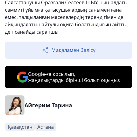
Саясаттанушы Оразғали Селтеев ШЫҰ-ның алдағы
саммиті ұйымға қатысушылардың санымен ғана
емес, талқыланған мәселелердің тереңдігімен де
айқындалатын айтулы оқиға болатындығын айтты,
деп санайды сарапшы.
Мақаламен бөлісу
Google-ға қосылып,
жаңалықтарды бірінші болып оқыңыз
Айгерим Тарина
Қазақстан
Астана