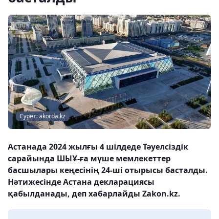
Сурет: akorda.kz
Астанада 2024 жылғы 4 шілдеде Тәуелсіздік
сарайында ШЫҰ-ға мүше мемлекеттер
басшылары кеңесінің 24-ші отырысы басталды.
Нәтижесінде Астана декларациясы
қабылданады, деп хабарлайды Zakon.kz.