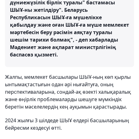
дүниежүзілік бірлік туралы" бастамасы
ШЫҰ-ны жетілдіру". Беларусь
Республикасын ШЫҰ-ға мүшелікке
қабылдау және оған ШЫҰ-ға мүше мемлекет
мәртебесін беру рәсімін аяқтау туралы
шешім тарихи болмақ", - деп хабарлады
Мәдениет және ақпарат министрлігінің
баспасөз қызметі.
Жалпы, мемлекет басшылары ШЫҰ-ның көп қырлы
ынтымақтастығын одан әрі нығайтуға, оның
перспективаларына, сондай-ақ өзекті халықаралық
және өңірлік проблемаларды шешуге мүмкіндік
беретін мәселелердің кең ауқымын қарастырады.
2024 жылғы 3 шілдеде ШЫҰ елдері басшыларының
бейресми кездесуі өтті.