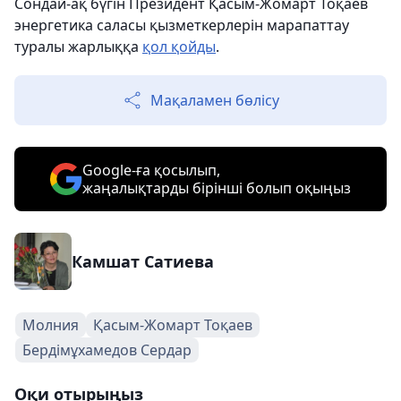
Сондай-ақ бүгін Президент Қасым-Жомарт Тоқаев
энергетика саласы қызметкерлерін марапаттау
туралы жарлыққа
қол қойды
.
Мақаламен бөлісу
Google-ға қосылып,
жаңалықтарды бірінші болып оқыңыз
Камшат Сатиева
Молния
Қасым-Жомарт Тоқаев
Бердімұхамедов Сердар
Оқи отырыңыз