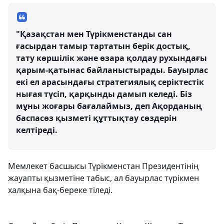
"Қазақстан мен Түрікменстанды сан
ғасырдан тамыр тартатын берік достық,
тату көршілік және өзара қолдау рухындағы
қарым-қатынас байланыстырады. Бауырлас
екі ел арасындағы стратегиялық серіктестік
нығая түсіп, қарқынды дамып келеді. Біз
мұны жоғары бағалаймыз, деп Ақорданың
баспасөз қызметі құттықтау сөздерін
келтіреді.
Мемлекет басшысы Түрікменстан Президентінің
жауапты қызметіне табыс, ал бауырлас түрікмен
халқына бақ-береке тіледі.