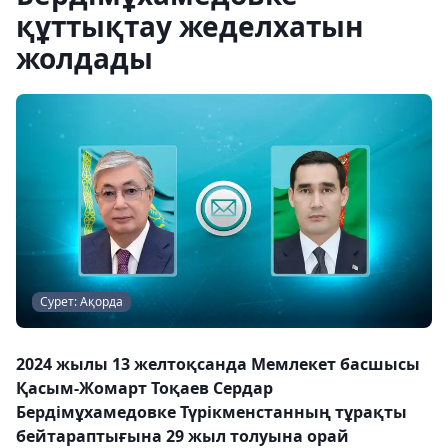
құттықтау жеделхатын
жолдады
Сурет: Ақорда
2024 жылы 13 желтоқсанда Мемлекет басшысы
Қасым-Жомарт Тоқаев Сердар
Бердімұхамедовке Түрікменстанның тұрақты
бейтараптығына 29 жыл толуына орай