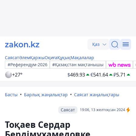
Қаз
Саясат
Әлем
Қаржы
Оқиға
Құқық
Мақалалар
#Референдум-2026
#Қазақстан мақтанышы
+27°
$
469.93
€
541.64
₽
5.71
Басты
Барлық жаңалықтар
Саясат жаңалықтары
Саясат
19:06, 13 желтоқсан 2024
Тоқаев Сердар
Бердімұхамедовке