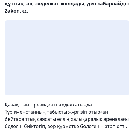
құттықтап, жеделхат жолдады, деп хабарлайды
Zakon.kz.
Қазақстан Президенті жеделхатында
Түрікменстанның табысты жүргізіп отырған
бейтараптық саясаты елдің халықаралық аренадағы
беделін биіктетіп, зор құрметке бөлегенін атап өтті.