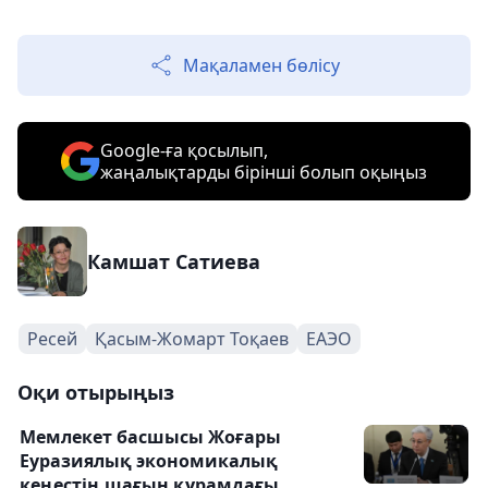
Мақаламен бөлісу
Google-ға қосылып,
жаңалықтарды бірінші болып оқыңыз
Камшат Сатиева
Ресей
Қасым-Жомарт Тоқаев
ЕАЭО
Оқи отырыңыз
Мемлекет басшысы Жоғары
Еуразиялық экономикалық
кеңестің шағын құрамдағы