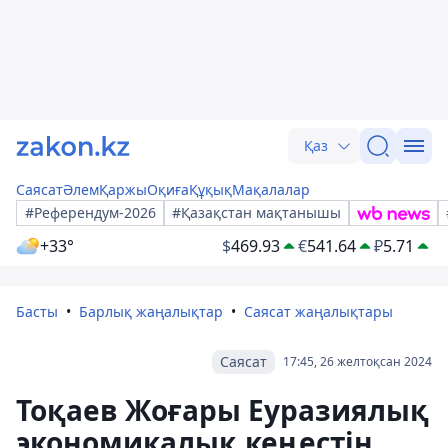
Қаз
Саясат
Әлем
Қаржы
Оқиға
Құқық
Мақалалар
#Референдум-2026
#Қазақстан мақтанышы
+33°
$
469.93
€
541.64
₽
5.71
Басты
Барлық жаңалықтар
Саясат жаңалықтары
Саясат
17:45, 26 желтоқсан 2024
Тоқаев Жоғары Еуразиялық
экономикалық кеңестің