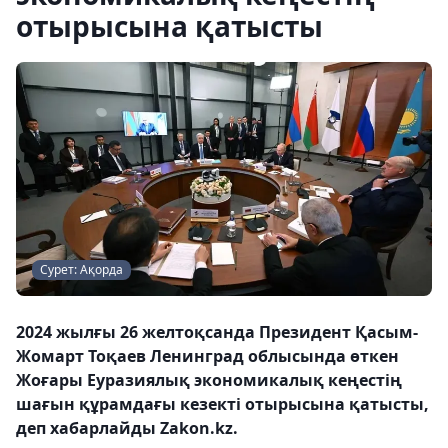
отырысына қатысты
Сурет: Ақорда
2024 жылғы 26 желтоқсанда Президент Қасым-
Жомарт Тоқаев Ленинград облысында өткен
Жоғары Еуразиялық экономикалық кеңестің
шағын құрамдағы кезекті отырысына қатысты,
деп хабарлайды Zakon.kz.