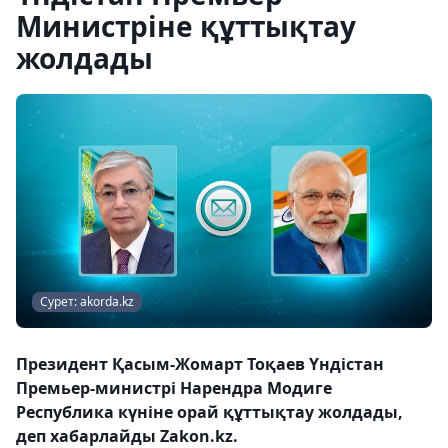
Министріне құттықтау
жолдады
Сурет: akorda.kz
Президент Қасым-Жомарт Тоқаев Үндістан
Премьер-министрі Нарендра Модиге
Республика күніне орай құттықтау жолдады,
деп хабарлайды Zakon.kz.