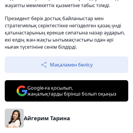
жауапты мемлекеттік қызметіне табыс тіледі.
Президент берік достық байланыстар мен
стратегиялық серіктестікке негізделген қазақ-үнді
қатынастарының ерекше сипатына назар аударып,
екі елдің жан-жақты ынтымақтастығы одан әрі
нығая түсетініне сенім білдірді.
Мақаламен бөлісу
Google-ға қосылып,
жаңалықтарды бірінші болып оқыңыз
Айгерим Тарина