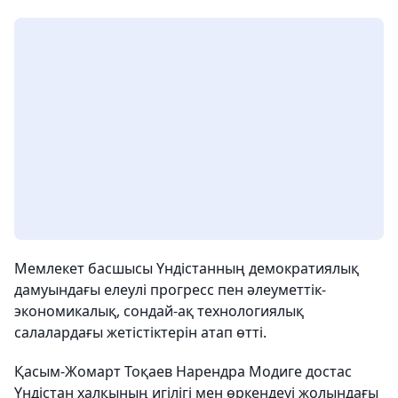
Мемлекет басшысы Үндістанның демократиялық
дамуындағы елеулі прогресс пен әлеуметтік-
экономикалық, сондай-ақ технологиялық
салалардағы жетістіктерін атап өтті.
Қасым-Жомарт Тоқаев Нарендра Модиге достас
Үндістан халқының игілігі мен өркендеуі жолындағы