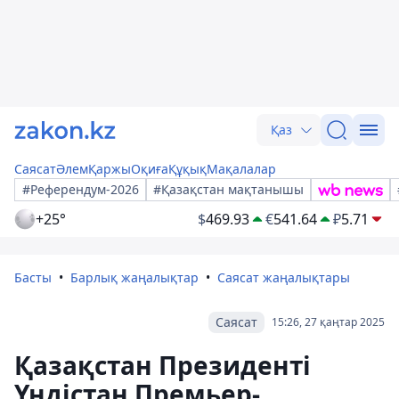
Қаз
Саясат
Әлем
Қаржы
Оқиға
Құқық
Мақалалар
#Референдум-2026
#Қазақстан мақтанышы
+25°
$
469.93
€
541.64
₽
5.71
Басты
Барлық жаңалықтар
Саясат жаңалықтары
Саясат
15:26, 27 қаңтар 2025
Қазақстан Президенті
Үндістан Премьер-