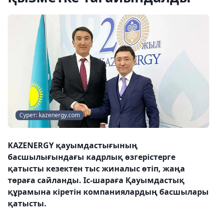
Сурет: kazenergy.com
KAZENERGY қауымдастығының
басшылығындағы кадрлық өзгерістерге
қатысты кезектен тыс жиналыс өтіп, жаңа
төраға сайланды. Іс-шараға Қауымдастық
құрамына кіретін компаниялардың басшылары
қатысты.