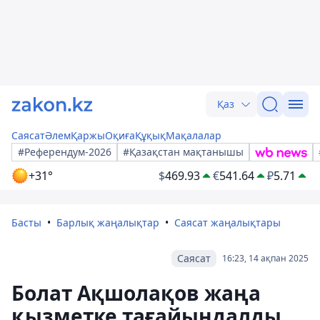
Қаз
Саясат
Әлем
Қаржы
Оқиға
Құқық
Мақалалар
#Референдум-2026
#Қазақстан мақтанышы
+31°
$
469.93
€
541.64
₽
5.71
Басты
Барлық жаңалықтар
Саясат жаңалықтары
Саясат
16:23, 14 ақпан 2025
Болат Ақшолақов жаңа
қызметке тағайындалды