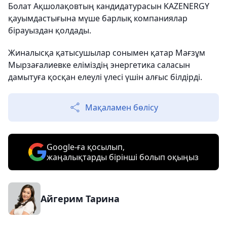
Болат Ақшолақовтың кандидатурасын KAZENERGY
қауымдастығына мүше барлық компаниялар
бірауыздан қолдады.
Жиналысқа қатысушылар сонымен қатар Мағзұм
Мырзағалиевке еліміздің энергетика саласын
дамытуға қосқан елеулі үлесі үшін алғыс білдірді.
Мақаламен бөлісу
Google-ға қосылып,
жаңалықтарды бірінші болып оқыңыз
Айгерим Тарина