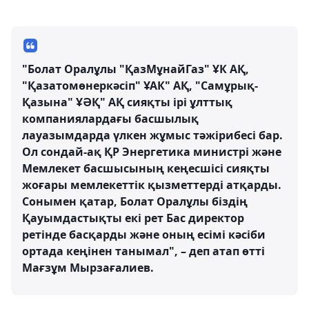
"Болат Оралұлы "ҚазМұнайГаз" ҰК АҚ,
"Қазатомөнеркәсіп" ҰАК" АҚ, "Самұрық-
Қазына" ҰӘҚ" АҚ сияқты ірі ұлттық
компаниялардағы басшылық
лауазымдарда үлкен жұмыс тәжірибесі бар.
Ол сондай-ақ ҚР Энергетика министрі және
Мемлекет басшысының кеңесшісі сияқты
жоғары мемлекеттік қызметтерді атқарды.
Сонымен қатар, Болат Оралұлы біздің
Қауымдастықты екі рет Бас директор
ретінде басқарды және оның есімі кәсіби
ортада кеңінен танымал", – деп атап өтті
Мағзұм Мырзағалиев.