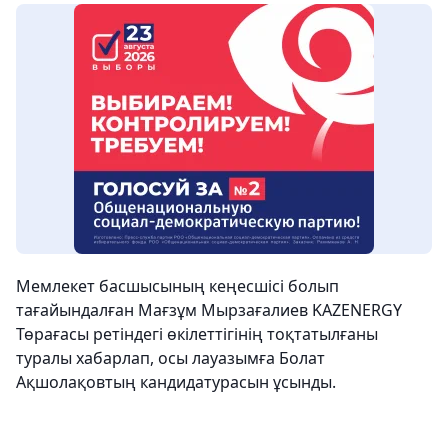
Мемлекет басшысының кеңесшісі болып
тағайындалған Мағзұм Мырзағалиев KAZENERGY
Төрағасы ретіндегі өкілеттігінің тоқтатылғаны
туралы хабарлап, осы лауазымға Болат
Ақшолақовтың кандидатурасын ұсынды.